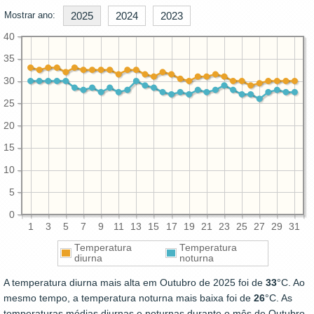
Mostrar ano:
2025
2024
2023
40
35
30
25
20
15
10
5
0
1
3
5
7
9
11
13
15
17
19
21
23
25
27
29
31
Temperatura
Temperatura
diurna
noturna
A temperatura diurna mais alta em Outubro de 2025 foi de
33
°C. Ao
mesmo tempo, a temperatura noturna mais baixa foi de
26
°C. As
temperaturas médias diurnas e noturnas durante o mês de Outubro