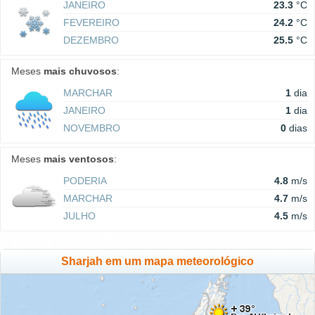
JANEIRO
23.3
°C
FEVEREIRO
24.2
°C
DEZEMBRO
25.5
°C
Meses
mais chuvosos
:
MARCHAR
1
dia
JANEIRO
1
dia
NOVEMBRO
0
dias
Meses
mais ventosos
:
PODERIA
4.8
m/s
MARCHAR
4.7
m/s
JULHO
4.5
m/s
Sharjah em um mapa meteorológico