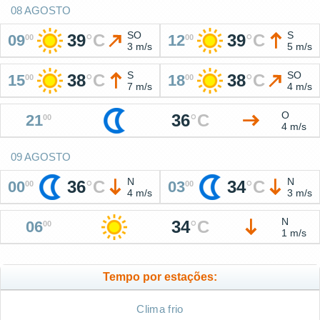
08 AGOSTO
SO
S
39
°
C
39
°
C
09
12
00
00
3 m/s
5 m/s
S
SO
38
°
C
38
°
C
15
18
00
00
7 m/s
4 m/s
O
36
°
C
21
00
4 m/s
09 AGOSTO
N
N
36
°
C
34
°
C
00
03
00
00
4 m/s
3 m/s
N
34
°
C
06
00
1 m/s
Tempo por estações:
Clima frio