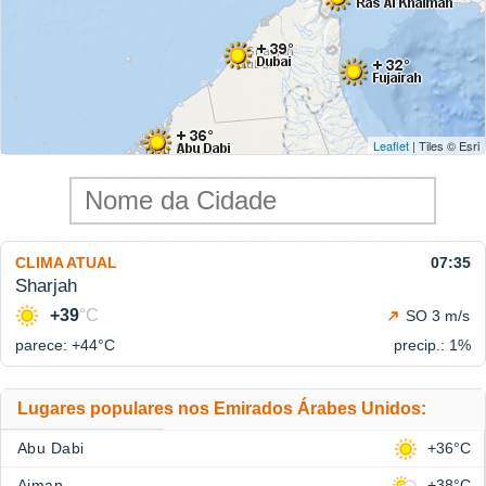
Leaflet
| Tiles © Esri
CLIMA ATUAL
07:35
Sharjah
+39
°C
SO 3 m/s
parece: +44°
C
precip.: 1%
Lugares populares nos Emirados Árabes Unidos:
Abu Dabi
+36°C
Ajman
+38°C