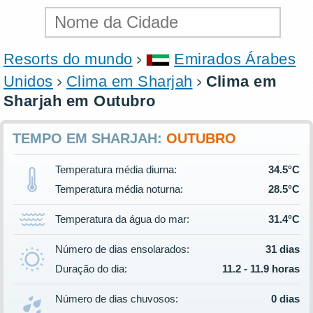
Resorts do mundo
Emirados Árabes
Unidos
Clima em Sharjah
Clima em
Sharjah em Outubro
TEMPO EM SHARJAH:
OUTUBRO
Temperatura média diurna:
34.5°C
Temperatura média noturna:
28.5°C
Temperatura da água do mar:
31.4°C
Número de dias ensolarados:
31 dias
Duração do dia:
11.2 - 11.9 horas
Número de dias chuvosos:
0 dias