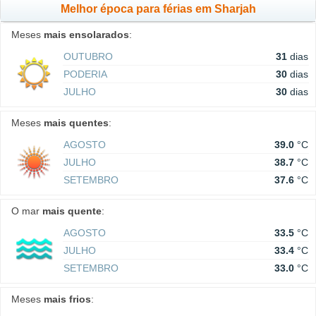
Melhor época para férias em Sharjah
Meses
mais ensolarados
:
OUTUBRO
31
dias
PODERIA
30
dias
JULHO
30
dias
Meses
mais quentes
:
AGOSTO
39.0
°C
JULHO
38.7
°C
SETEMBRO
37.6
°C
O mar
mais quente
:
AGOSTO
33.5
°C
JULHO
33.4
°C
SETEMBRO
33.0
°C
Meses
mais frios
: