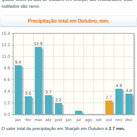
nublados são raros.
Precipitação total em Outubro, mm.
15.4
12.9
12.9
13.2
11.0
9.4
9.4
8.8
6.6
4.9
4.9
4.0
4.0
4.4
3.7
3.7
3.5
3.5
2.7
2.2
2.2
2.2
0.0
jan
fev
mar
abr
pod
jun
jul
ago
set
out
nov
dez
O valor total da precipitação em Sharjah em Outubro é
2.7 mm.