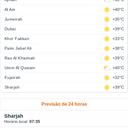
Al Ain
+40°C
Jumeirah
+35°C
Dubai
+39°C
Khor Fakkan
+33°C
Palm Jebel Ali
+38°C
Ras Al Khaimah
+39°C
Umm Al Quwain
+40°C
Fujairah
+32°C
Sharjah
+39°C
Previsão de 24 horas
Sharjah
Horário local:
07:35