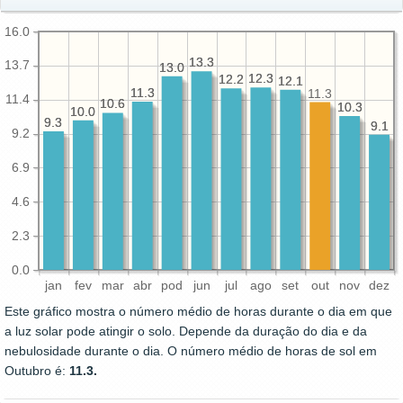
16.0
13.3
13.3
13.7
13.0
13.0
12.3
12.3
12.2
12.2
12.1
12.1
11.3
11.3
11.3
11.4
10.6
10.6
10.3
10.3
10.0
10.0
9.3
9.3
9.1
9.1
9.2
6.9
4.6
2.3
0.0
jan
fev
mar
abr
pod
jun
jul
ago
set
out
nov
dez
Este gráfico mostra o número médio de horas durante o dia em que
a luz solar pode atingir o solo. Depende da duração do dia e da
nebulosidade durante o dia. O número médio de horas de sol em
Outubro é:
11.3.