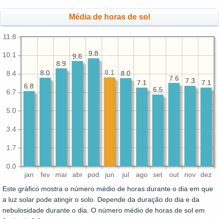
Média de horas de sol
11.8
9.8
9.8
10.1
9.6
9.6
8.9
8.9
8.1
8.0
8.0
8.0
8.0
8.4
7.6
7.6
7.3
7.3
7.1
7.1
7.1
7.1
6.8
6.8
6.5
6.5
6.7
5.0
3.4
1.7
0.0
jan
fev
mar
abr
pod
jun
jul
ago
set
out
nov
dez
Este gráfico mostra o número médio de horas durante o dia em que
a luz solar pode atingir o solo. Depende da duração do dia e da
nebulosidade durante o dia. O número médio de horas de sol em