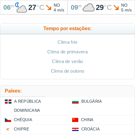
NO
NO
27
°
C
29
°
C
06
09
00
00
4 m/s
5 m/s
Tempo por estações:
Clima frio
Clima de primavera
Clima de verão
Clima de outono
Países:
A REPÚBLICA
BULGÁRIA
DOMINICANA
CHÉQUIA
CHINA
CHIPRE
CROÁCIA