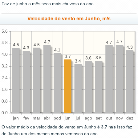
Faz de junho o mês seco mais chuvoso do ano.
Velocidade do vento em Junho, m/s
5.6
4.7
4.7
4.7
4.7
4.7
4.7
4.8
4.5
4.5
4.5
4.5
4.3
4.3
4.3
4.3
4.1
4.1
4.0
3.7
3.6
3.6
3.6
3.6
3.4
3.4
3.2
2.4
1.6
0.8
0.0
jan
fev
mar
abr
pod
jun
jul
ago
set
out
nov
dez
O valor médio da velocidade do vento em Junho é
3.7 m/s
Isso faz
de Junho um dos meses menos ventosos do ano.