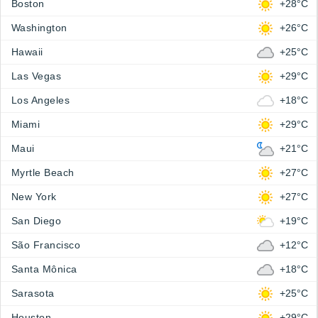
Boston
+28°C
Washington
+26°C
Hawaii
+25°C
Las Vegas
+29°C
Los Angeles
+18°C
Miami
+29°C
Maui
+21°C
Myrtle Beach
+27°C
New York
+27°C
San Diego
+19°C
São Francisco
+12°C
Santa Mônica
+18°C
Sarasota
+25°C
Houston
+29°C