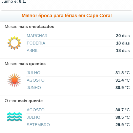
Junho é:
8.1.
Melhor época para férias em Cape Coral
Meses
mais ensolarados
:
MARCHAR
20
dias
PODERIA
18
dias
ABRIL
18
dias
Meses
mais quentes
:
JULHO
31.8
°C
AGOSTO
31.4
°C
JUNHO
30.9
°C
O mar
mais quente
:
AGOSTO
30.7
°C
JULHO
30.5
°C
SETEMBRO
29.9
°C