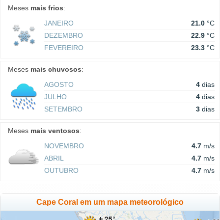
Meses
mais frios
:
JANEIRO
21.0
°C
DEZEMBRO
22.9
°C
FEVEREIRO
23.3
°C
Meses
mais chuvosos
:
AGOSTO
4
dias
JULHO
4
dias
SETEMBRO
3
dias
Meses
mais ventosos
:
NOVEMBRO
4.7
m/s
ABRIL
4.7
m/s
OUTUBRO
4.7
m/s
Cape Coral em um mapa meteorológico