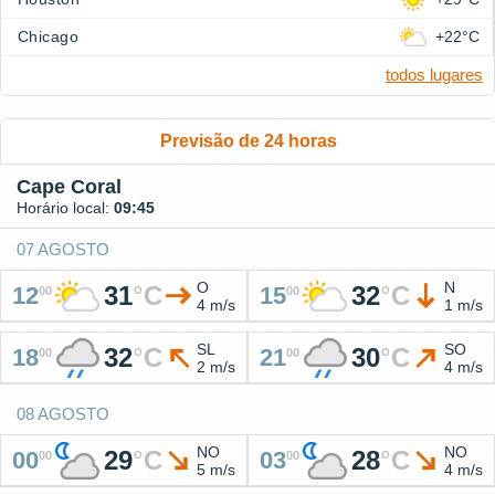
Chicago
+22°C
todos lugares
Previsão de 24 horas
Cape Coral
Horário local:
09:45
07 AGOSTO
O
N
31
°
C
32
°
C
12
15
00
00
4 m/s
1 m/s
SL
SO
32
°
C
30
°
C
18
21
00
00
2 m/s
4 m/s
08 AGOSTO
NO
NO
29
°
C
28
°
C
00
03
00
00
5 m/s
4 m/s