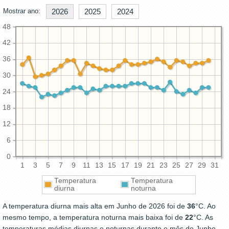
Mostrar ano:
2026
2025
2024
48
42
36
30
24
18
12
6
0
1
3
5
7
9
11
13
15
17
19
21
23
25
27
29
31
Temperatura
Temperatura
diurna
noturna
A temperatura diurna mais alta em Junho de 2026 foi de
36
°C. Ao
mesmo tempo, a temperatura noturna mais baixa foi de
22
°C. As
temperaturas médias diurnas e noturnas durante o mês de Junho