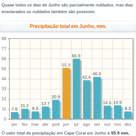
Quase todos os dias de Junho são parcialmente nublados, mas dias
ensolarados ou nublados também são possíveis.
Precipitação total em Junho, mm.
88
77
65.9
65.9
66
55.9
55
46.0
46.0
42.4
42.4
44
33
20.9
20.9
22
14.9
14.9
14.5
14.5
13.7
13.7
11.2
11.2
8.3
8.3
8.3
8.3
11
7.6
7.6
0
jan
fev
mar
abr
pod
jun
jul
ago
set
out
nov
dez
O valor total da precipitação em Cape Coral em Junho é
55.9 mm.