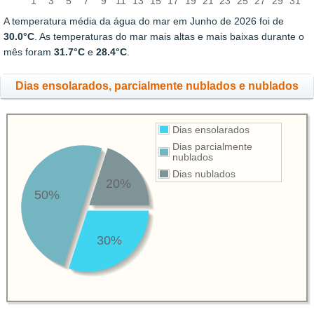
1
3
5
7
9
11
13
15
17
19
21
23
25
27
29
31
A temperatura média da água do mar em Junho de 2026 foi de
30.0°C
. As temperaturas do mar mais altas e mais baixas durante o
mês foram
31.7°C
e
28.4°C
.
Dias ensolarados, parcialmente nublados e nublados
Dias ensolarados
Dias parcialmente
nublados
Dias nublados
20%
50%
30%