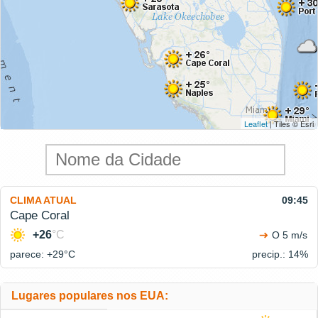
Leaflet
| Tiles © Esri
CLIMA ATUAL
09:45
Cape Coral
+26
°C
O 5 m/s
parece: +29°
C
precip.: 14%
Lugares populares nos EUA: