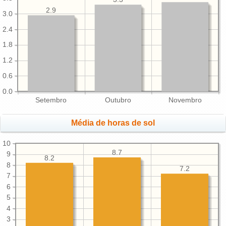
2.9
3.0
2.4
1.8
1.2
0.6
0.0
Setembro
Outubro
Novembro
Média de horas de sol
10
8.7
9
8.2
8
7.2
7
6
5
4
3