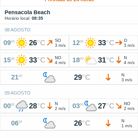
Pensacola Beach
Horário local:
08:35
08 AGOSTO
SO
O
26
°
C
33
°
C
09
12
00
00
3 m/s
3 m/s
NO
N
33
°
C
31
°
C
15
18
00
00
4 m/s
4 m/s
N
29
°
C
21
00
3 m/s
09 AGOSTO
N
NO
28
°
C
27
°
C
00
03
00
00
2 m/s
2 m/s
N
26
°
C
06
00
1 m/s