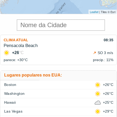
Leaflet
| Tiles © Esri
CLIMA ATUAL
08:35
Pensacola Beach
+26
°C
SO 3 m/s
parece: +30°
C
precip.: 11%
Lugares populares nos EUA:
Boston
+26°C
Washington
+26°C
Hawaii
+25°C
Las Vegas
+29°C