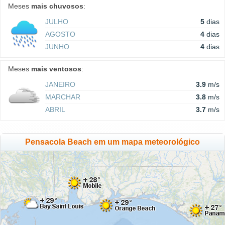
Meses
mais chuvosos
:
JULHO
5
dias
AGOSTO
4
dias
JUNHO
4
dias
Meses
mais ventosos
:
JANEIRO
3.9
m/s
MARCHAR
3.8
m/s
ABRIL
3.7
m/s
Pensacola Beach em um mapa meteorológico