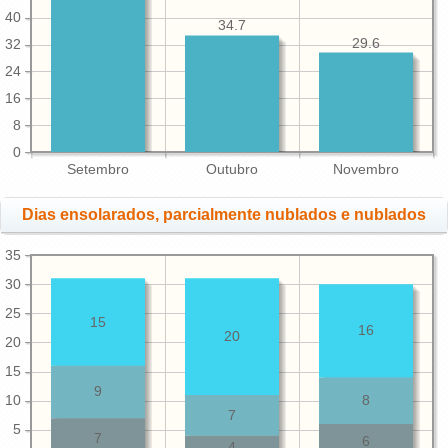
40
34.7
29.6
32
24
16
8
0
Setembro
Outubro
Novembro
Dias ensolarados, parcialmente nublados e nublados
35
30
25
15
16
20
20
15
9
10
8
7
5
7
6
4