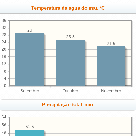
Temperatura da água do mar, °C
36
32
29
28
25.3
24
21.6
20
16
12
8
4
0
Setembro
Outubro
Novembro
Precipitação total, mm.
64
56
51.5
48