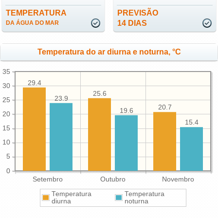
TEMPERATURA
PREVISÃO
14 DIAS
DA ÁGUA DO MAR
Temperatura do ar diurna e noturna, °C
35
29.4
30
25.6
23.9
25
20.7
19.6
20
15.4
15
10
5
0
Setembro
Outubro
Novembro
Temperatura
Temperatura
diurna
noturna