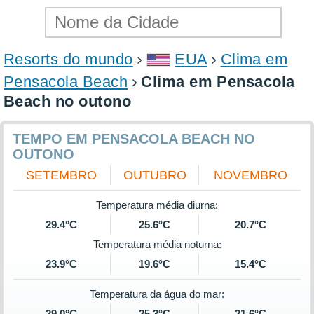
Resorts do mundo
EUA
Clima em
Pensacola Beach
Clima em Pensacola
Beach no outono
TEMPO EM PENSACOLA BEACH NO
OUTONO
SETEMBRO
OUTUBRO
NOVEMBRO
Temperatura média diurna:
29.4°C
25.6°C
20.7°C
Temperatura média noturna:
23.9°C
19.6°C
15.4°C
Temperatura da água do mar:
29.0°C
25.3°C
21.6°C