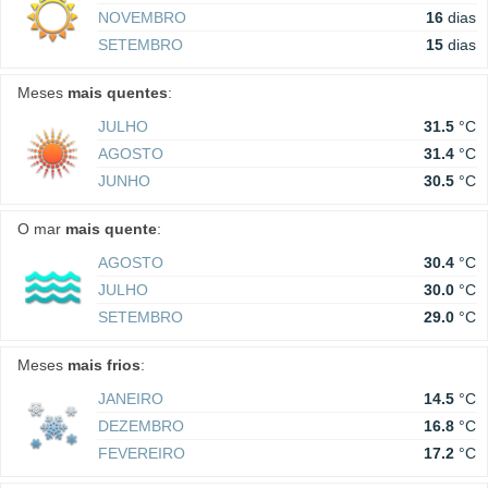
NOVEMBRO
16
dias
SETEMBRO
15
dias
Meses
mais quentes
:
JULHO
31.5
°C
AGOSTO
31.4
°C
JUNHO
30.5
°C
O mar
mais quente
:
AGOSTO
30.4
°C
JULHO
30.0
°C
SETEMBRO
29.0
°C
Meses
mais frios
:
JANEIRO
14.5
°C
DEZEMBRO
16.8
°C
FEVEREIRO
17.2
°C