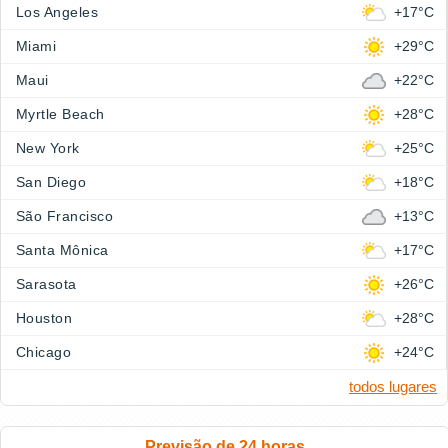
Los Angeles
+17°C
Miami
+29°C
Maui
+22°C
Myrtle Beach
+28°C
New York
+25°C
San Diego
+18°C
São Francisco
+13°C
Santa Mônica
+17°C
Sarasota
+26°C
Houston
+28°C
Chicago
+24°C
todos lugares
Previsão de 24 horas