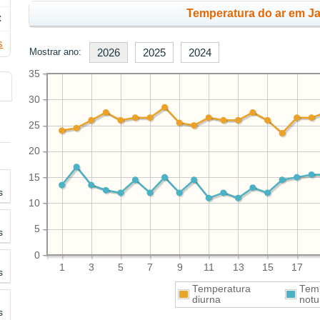
Temperatura do ar em Ja
C
s
Mostrar ano:
2026
2025
2024
35
30
25
20
15
s
10
5
s
0
1
3
5
7
9
11
13
15
17
s
Temperatura
Tem
diurna
notu
s