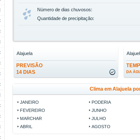
Número de dias chuvosos:
C
Quantidade de precipitação:
C
C
C
C
Alajuela
Alajue
C
PREVISÃO
TEM
14 DIAS
DA ÁG
C
C
Clima em Alajuela po
C
JANEIRO
PODERIA
C
FEVEREIRO
JUNHO
C
MARCHAR
JULHO
ABRIL
AGOSTO
C
C