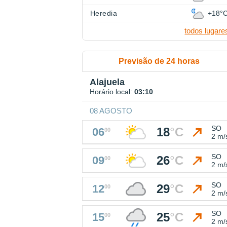
Heredia
+18°
todos lugare
Previsão de 24 horas
Alajuela
Horário local:
03:10
08 AGOSTO
SO
18
°
C
06
00
2 m/
SO
26
°
C
09
00
2 m/
SO
29
°
C
12
00
2 m/
SO
25
°
C
15
00
2 m/