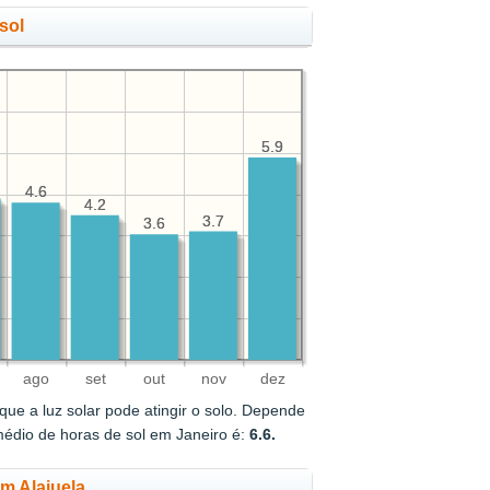
sol
5.9
5.9
4.6
4.6
4.2
4.2
3.7
3.7
3.6
3.6
ago
set
out
nov
dez
ue a luz solar pode atingir o solo. Depende
médio de horas de sol em Janeiro é:
6.6.
em Alajuela