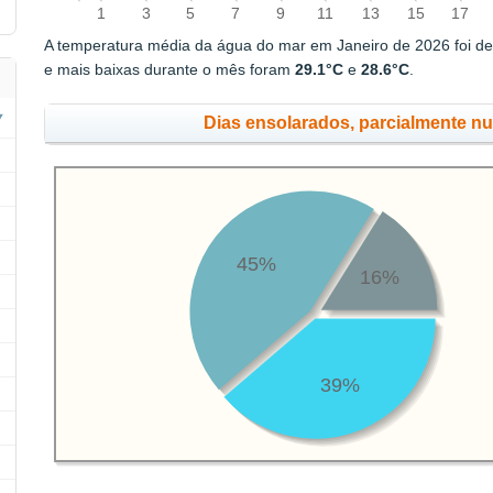
1
3
5
7
9
11
13
15
17
A temperatura média da água do mar em Janeiro de 2026 foi d
e mais baixas durante o mês foram
29.1°C
e
28.6°C
.
Dias ensolarados, parcialmente n
45%
16%
39%