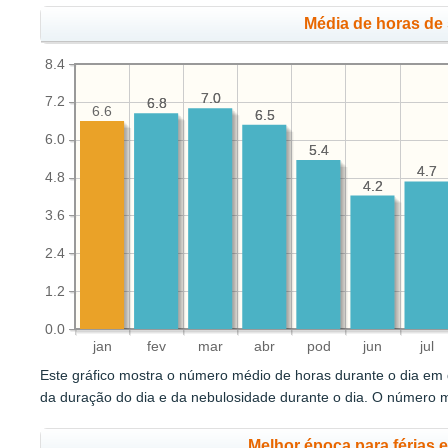
Média de horas de 
8.4
7.0
7.0
7.2
6.8
6.8
6.6
6.5
6.5
6.0
5.4
5.4
4.7
4.7
4.8
4.2
4.2
3.6
2.4
1.2
0.0
jan
fev
mar
abr
pod
jun
jul
Este gráfico mostra o número médio de horas durante o dia em q
da duração do dia e da nebulosidade durante o dia. O número 
Melhor época para férias 