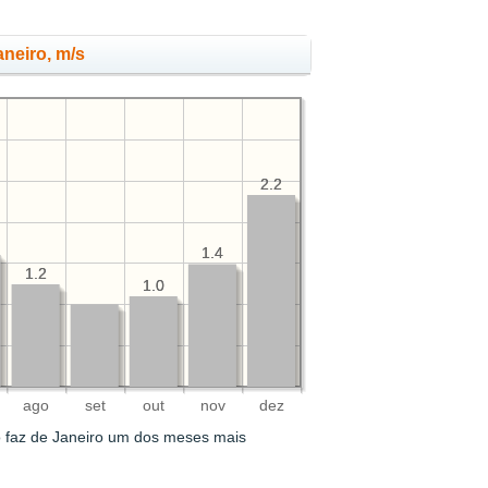
neiro, m/s
2.2
2.2
1.4
1.4
1.2
1.2
1.0
1.0
ago
set
out
nov
dez
 faz de Janeiro um dos meses mais