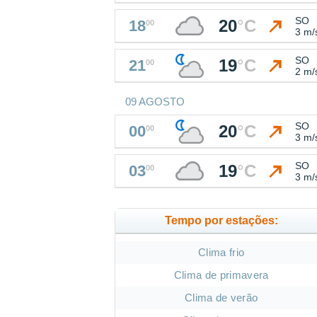
SO
20
°
C
18
00
3 m/
SO
19
°
C
21
00
2 m/
09 AGOSTO
SO
20
°
C
00
00
3 m/
SO
19
°
C
03
00
3 m/
Tempo por estações:
Clima frio
Clima de primavera
Clima de verão