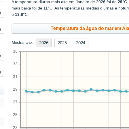
A temperatura diurna mais alta em Janeiro de 2026 foi de
29
°C.
mais baixa foi de
11
°C. As temperaturas médias diurnas e notu
s
e
13.6
°C.
Temperatura da água do mar em Alaj
s
Mostrar ano:
2026
2025
2024
35
s
33
s
31
29
27
25
23