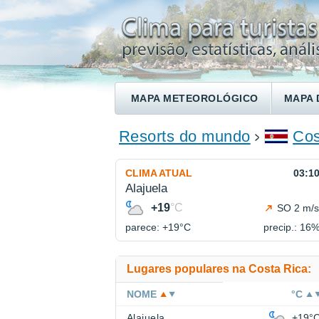
MAPA METEOROLÓGICO
MAPA 
ENCONTRE UM HOTEL
Resorts do mundo
Cos
CLIMA ATUAL
03:1
Alajuela
+19
°C
SO 2 m/s
parece: +19°
C
precip.: 16
Lugares populares na Costa Rica:
NOME
°C
Alajuela
+19°