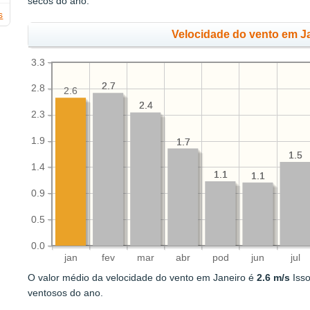
secos do ano.
s
Velocidade do vento em Ja
3.3
2.7
2.7
2.8
2.6
2.4
2.4
2.3
1.9
1.7
1.7
1.5
1.5
1.4
1.1
1.1
1.1
1.1
0.9
0.5
0.0
jan
fev
mar
abr
pod
jun
jul
O valor médio da velocidade do vento em Janeiro é
2.6 m/s
Isso
ventosos do ano.