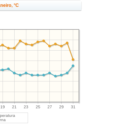
neiro, °C
19
21
23
25
27
29
31
peratura
rna