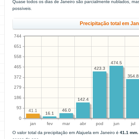
Quase todos os dias de Janeiro são parcialmente nublados, m
possíveis.
Precipitação total em Ja
744
651
558
474.5
474.5
465
423.3
423.3
354.8
354.8
372
279
186
142.4
142.4
93
46.0
46.0
41.1
16.1
16.1
0
jan
fev
mar
abr
pod
jun
jul
O valor total da precipitação em Alajuela em Janeiro é
41.1 mm.