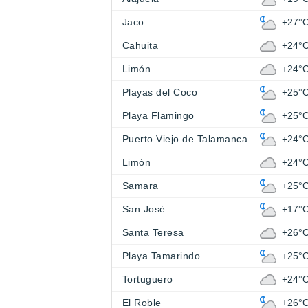
Jaco
+27°
Cahuita
+24°
Limón
+24°
Playas del Coco
+25°
Playa Flamingo
+25°
Puerto Viejo de Talamanca
+24°
Limón
+24°
Samara
+25°
San José
+17°
Santa Teresa
+26°
Playa Tamarindo
+25°
Tortuguero
+24°
El Roble
+26°