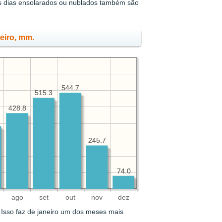
as dias ensolarados ou nublados também são
neiro, mm.
544.7
544.7
515.3
515.3
428.8
428.8
245.7
245.7
74.0
74.0
ago
set
out
nov
dez
Isso faz de janeiro um dos meses mais