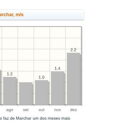
rchar, m/s
2.2
2.2
1.4
1.4
1.2
1.2
1.0
1.0
ago
set
out
nov
dez
o faz de Marchar um dos meses mais