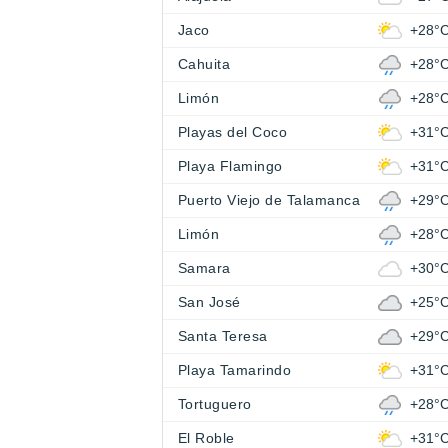
Jaco
+28°
Cahuita
+28°
Limón
+28°
Playas del Coco
+31°
Playa Flamingo
+31°
Puerto Viejo de Talamanca
+29°
Limón
+28°
Samara
+30°
San José
+25°
Santa Teresa
+29°
Playa Tamarindo
+31°
Tortuguero
+28°
El Roble
+31°