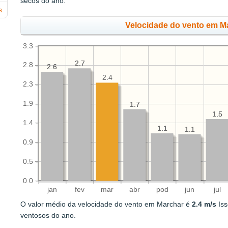
secos do ano.
s
Velocidade do vento em Ma
3.3
2.7
2.7
2.8
2.6
2.6
2.4
2.3
1.9
1.7
1.7
1.5
1.5
1.4
1.1
1.1
1.1
1.1
0.9
0.5
0.0
jan
fev
mar
abr
pod
jun
jul
O valor médio da velocidade do vento em Marchar é
2.4 m/s
Iss
ventosos do ano.