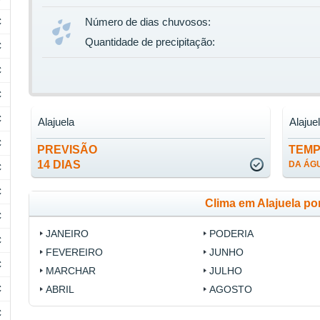
C
Número de dias chuvosos:
Quantidade de precipitação:
C
C
C
C
Alajuela
Alajue
C
PREVISÃO
TEM
14 DIAS
DA ÁG
C
C
Clima em Alajuela po
C
JANEIRO
PODERIA
C
FEVEREIRO
JUNHO
C
MARCHAR
JULHO
C
ABRIL
AGOSTO
C