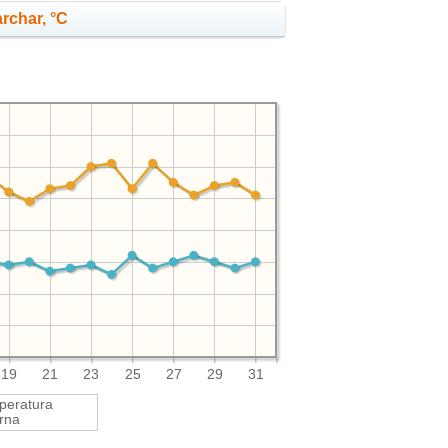
rchar, °C
19
21
23
25
27
29
31
peratura
rna