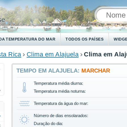
DA TEMPERATURA DO MAR
TODOS OS PAÍSES
WIDG
ta Rica
Clima em Alajuela
Clima em Ala
3
TEMPO EM ALAJUELA:
MARCHAR
Temperatura média diurna:
%
Temperatura média noturna:
Temperatura da água do mar:
Número de dias ensolarados:
Duração do dia:
C