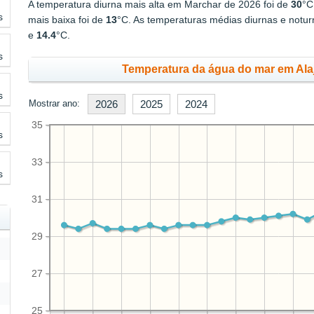
A temperatura diurna mais alta em Marchar de 2026 foi de
30
°C
s
mais baixa foi de
13
°C. As temperaturas médias diurnas e notu
e
14.4
°C.
s
Temperatura da água do mar em Alaj
s
Mostrar ano:
2026
2025
2024
35
s
33
s
31
29
27
25