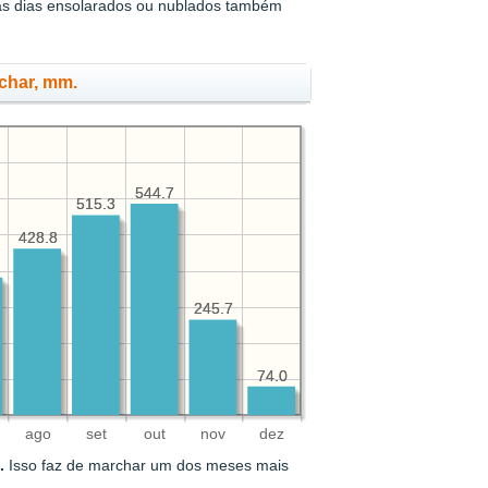
as dias ensolarados ou nublados também
rchar, mm.
544.7
544.7
515.3
515.3
428.8
428.8
245.7
245.7
74.0
74.0
ago
set
out
nov
dez
.
Isso faz de marchar um dos meses mais