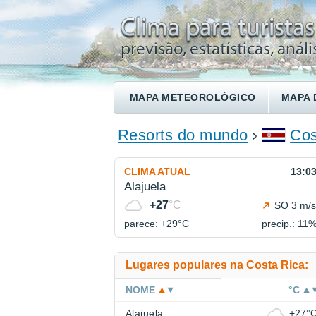
MAPA METEOROLÓGICO
MAPA 
ENCONTRE UM HOTEL
Resorts do mundo
Cos
CLIMA ATUAL
13:0
Alajuela
+27
°C
SO 3 m/s
parece: +29°
C
precip.: 11
Lugares populares na Costa Rica:
NOME
°C
Alajuela
+27°