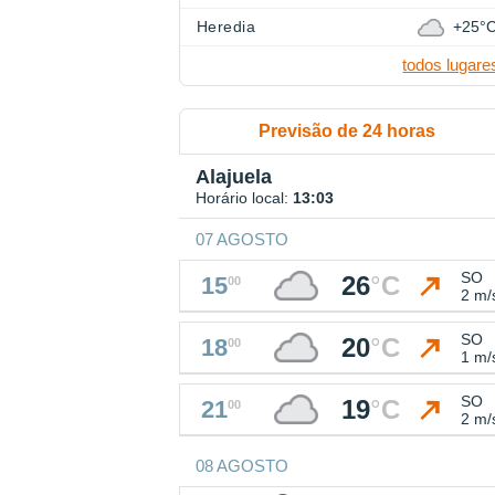
Heredia
+25°
todos lugare
Previsão de 24 horas
Alajuela
Horário local:
13:03
07 AGOSTO
SO
26
°
C
15
00
2 m/
SO
20
°
C
18
00
1 m/
SO
19
°
C
21
00
2 m/
08 AGOSTO