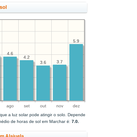
sol
5.9
5.9
4.6
4.6
4.2
4.2
3.7
3.7
3.6
3.6
ago
set
out
nov
dez
ue a luz solar pode atingir o solo. Depende
médio de horas de sol em Marchar é:
7.0.
em Alajuela