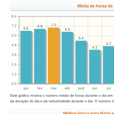
Média de horas de 
8.4
7.0
7.2
6.8
6.8
6.6
6.6
6.5
6.5
6.0
5.4
5.4
4.7
4.7
4.8
4.2
4.2
3.6
2.4
1.2
0.0
jan
fev
mar
abr
pod
jun
jul
Este gráfico mostra o número médio de horas durante o dia em q
da duração do dia e da nebulosidade durante o dia. O número 
Melhor época para férias 