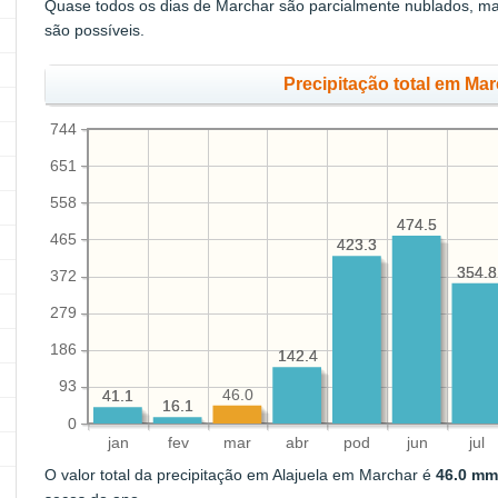
Quase todos os dias de Marchar são parcialmente nublados, m
são possíveis.
Precipitação total em Ma
744
651
558
474.5
474.5
465
423.3
423.3
354.8
354.8
372
279
186
142.4
142.4
93
46.0
41.1
41.1
16.1
16.1
0
jan
fev
mar
abr
pod
jun
jul
O valor total da precipitação em Alajuela em Marchar é
46.0 mm