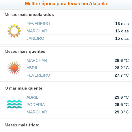
Melhor época para férias em Alajuela
Meses
mais ensolarados
:
FEVEREIRO
16
dias
MARCHAR
16
dias
JANEIRO
15
dias
Meses
mais quentes
:
MARCHAR
28.6
°C
ABRIL
28.2
°C
FEVEREIRO
27.7
°C
O mar
mais quente
:
ABRIL
29.6
°C
PODERIA
29.5
°C
MARCHAR
29.3
°C
Meses
mais frios
: