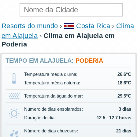
Resorts do mundo
Costa Rica
Clima
em Alajuela
Clima em Alajuela em
Poderia
TEMPO EM ALAJUELA:
PODERIA
Temperatura média diurna:
26.6°C
Temperatura média noturna:
18.6°C
Temperatura da água do mar:
29.5°C
Número de dias ensolarados:
3 dias
Duração do dia:
12.5 - 12.7 horas
Número de dias chuvosos:
21 dias