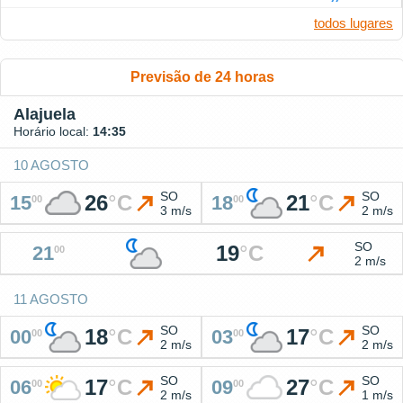
todos lugares
Previsão de 24 horas
Alajuela
Horário local:
14:35
10 AGOSTO
SO
SO
26
°
C
21
°
C
15
18
00
00
3 m/s
2 m/s
SO
19
°
C
21
00
2 m/s
11 AGOSTO
SO
SO
18
°
C
17
°
C
00
03
00
00
2 m/s
2 m/s
SO
SO
17
°
C
27
°
C
06
09
00
00
2 m/s
1 m/s