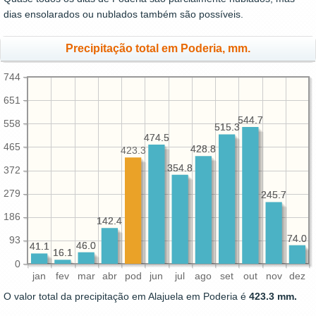
dias ensolarados ou nublados também são possíveis.
Precipitação total em Poderia, mm.
744
651
544.7
544.7
558
515.3
515.3
474.5
474.5
465
428.8
428.8
423.3
354.8
354.8
372
279
245.7
245.7
186
142.4
142.4
74.0
74.0
93
46.0
46.0
41.1
41.1
16.1
16.1
0
jan
fev
mar
abr
pod
jun
jul
ago
set
out
nov
dez
O valor total da precipitação em Alajuela em Poderia é
423.3 mm.