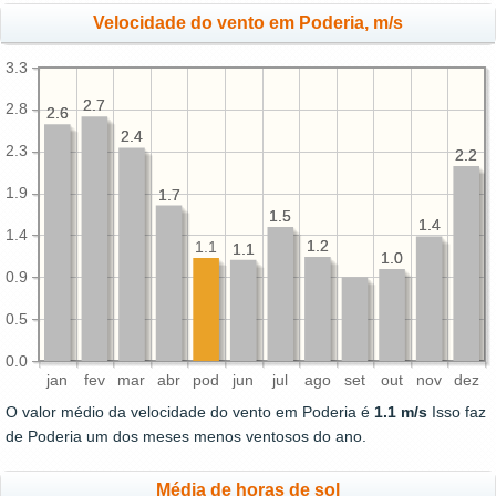
Velocidade do vento em Poderia, m/s
3.3
2.7
2.7
2.8
2.6
2.6
2.4
2.4
2.3
2.2
2.2
1.9
1.7
1.7
1.5
1.5
1.4
1.4
1.4
1.2
1.2
1.1
1.1
1.1
1.0
1.0
0.9
0.5
0.0
jan
fev
mar
abr
pod
jun
jul
ago
set
out
nov
dez
O valor médio da velocidade do vento em Poderia é
1.1 m/s
Isso faz
de Poderia um dos meses menos ventosos do ano.
Média de horas de sol