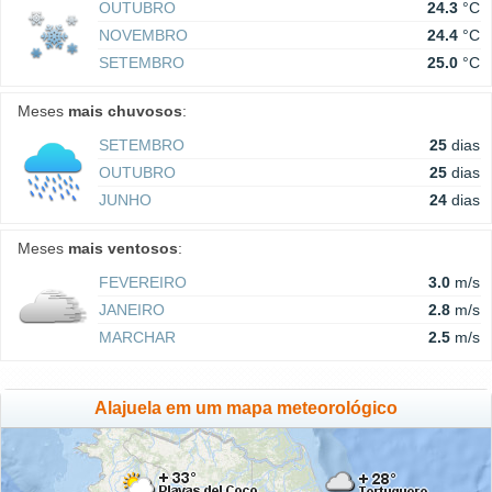
OUTUBRO
24.3
°C
NOVEMBRO
24.4
°C
SETEMBRO
25.0
°C
Meses
mais chuvosos
:
SETEMBRO
25
dias
OUTUBRO
25
dias
JUNHO
24
dias
Meses
mais ventosos
:
FEVEREIRO
3.0
m/s
JANEIRO
2.8
m/s
MARCHAR
2.5
m/s
Alajuela em um mapa meteorológico