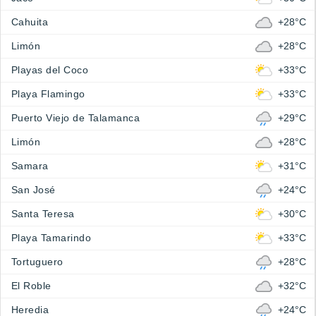
Cahuita
+28°C
Limón
+28°C
Playas del Coco
+33°C
Playa Flamingo
+33°C
Puerto Viejo de Talamanca
+29°C
Limón
+28°C
Samara
+31°C
San José
+24°C
Santa Teresa
+30°C
Playa Tamarindo
+33°C
Tortuguero
+28°C
El Roble
+32°C
Heredia
+24°C