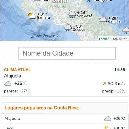
Leaflet
| Tiles © Esri
CLIMA ATUAL
14:35
Alajuela
+26
°C
SO 3 m/s
parece: +27°
C
precip.: 13%
Lugares populares na Costa Rica:
Alajuela
+26°C
Jaco
+30°C