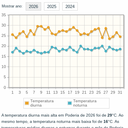
Mostrar ano:
2026
2025
2024
35
30
25
20
15
10
5
0
1
3
5
7
9
11
13
15
17
19
21
23
25
27
29
31
Temperatura
Temperatura
diurna
noturna
A temperatura diurna mais alta em Poderia de 2026 foi de
29
°C. Ao
mesmo tempo, a temperatura noturna mais baixa foi de
16
°C. As
temperaturas médias diurnas e noturnas durante o mês de Poderia