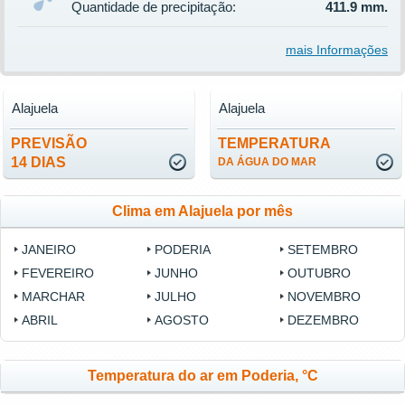
Quantidade de precipitação:
411.9 mm.
mais Informações
Alajuela
Alajuela
PREVISÃO
TEMPERATURA
14 DIAS
DA ÁGUA DO MAR
Clima em Alajuela por mês
JANEIRO
PODERIA
SETEMBRO
FEVEREIRO
JUNHO
OUTUBRO
MARCHAR
JULHO
NOVEMBRO
ABRIL
AGOSTO
DEZEMBRO
Temperatura do ar em Poderia, °C