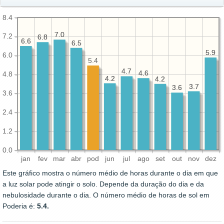
8.4
7.0
7.0
7.2
6.8
6.8
6.6
6.6
6.5
6.5
5.9
5.9
6.0
5.4
4.7
4.7
4.6
4.6
4.8
4.2
4.2
4.2
4.2
3.7
3.7
3.6
3.6
3.6
2.4
1.2
0.0
jan
fev
mar
abr
pod
jun
jul
ago
set
out
nov
dez
Este gráfico mostra o número médio de horas durante o dia em que
a luz solar pode atingir o solo. Depende da duração do dia e da
nebulosidade durante o dia. O número médio de horas de sol em
Poderia é:
5.4.