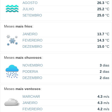
AGOSTO
26.3
°C
JULHO
25.2
°C
SETEMBRO
25.0
°C
Meses
mais frios
:
JANEIRO
13.7
°C
FEVEREIRO
14.3
°C
DEZEMBRO
15.0
°C
Meses
mais chuvosos
:
NOVEMBRO
3
dias
PODERIA
2
dias
DEZEMBRO
2
dias
Meses
mais ventosos
:
MARCHAR
4.3
m/s
JANEIRO
4.3
m/s
FEVEREIRO
4.2
m/s