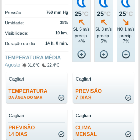
Pressão:
760 mm Hg
25
°C
25
°C
25
°C
Umidade:
35%
SL 5 m/s
SL 3 m/s
NO 1 m/s
Visibilidade:
10 km.
precip.
precip.
precip.
4%
5%
7%
Duração do dia:
14 h. 0 min.
TEMPERATURA MÉDIA
Agosto
31.8°C
22.4°C
Cagliari
Cagliari
TEMPERATURA
PREVISÃO
7 DIAS
DA ÁGUA DO MAR
Cagliari
Cagliari
PREVISÃO
CLIMA
14 DIAS
MENSAL