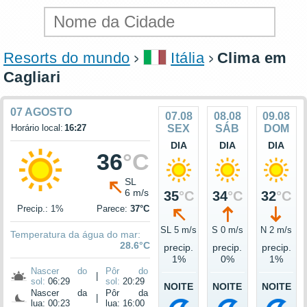
Resorts do mundo
Itália
Clima em
Cagliari
07 AGOSTO
07.08
08.08
09.08
Horário local:
16:27
SEX
SÁB
DOM
DIA
DIA
DIA
36
°C
SL
6 m/s
35
°C
34
°C
32
°C
Precip.: 1%
Parece:
37°C
SL 5 m/s
S 0 m/s
N 2 m/s
Temperatura da água do mar:
28.6°C
precip.
precip.
precip.
1%
0%
1%
Nascer do
Pôr do
|
sol:
06:29
sol:
20:29
NOITE
NOITE
NOITE
Nascer da
Pôr da
|
lua: 00:23
lua: 16:00