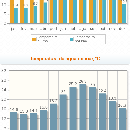
10.3
9.2
10
8.4
8.3
5
0
jan
fev
mar
abr
pod
jun
jul
ago
set
out
nov
dez
Temperatura
Temperatura
diurna
noturna
Temperatura da água do mar, °C
32
28
26.3
25.2
25
24
22.4
22
19.3
20
18.2
16.3
15.6
16
14.6
14.1
13.8
12
8