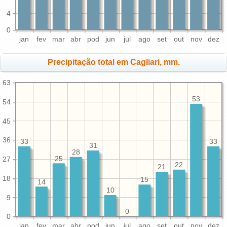
4
0
jan
fev
mar
abr
pod
jun
jul
ago
set
out
nov
dez
Precipitação total em Cagliari, mm.
63
53
54
45
36
33
33
31
28
25
27
22
21
18
15
14
10
9
0
0
jan
fev
mar
abr
pod
jun
jul
ago
set
out
nov
dez