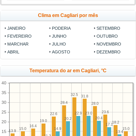
Clima em Cagliari por mês
JANEIRO
PODERIA
SETEMBRO
FEVEREIRO
JUNHO
OUTUBRO
MARCHAR
JULHO
NOVEMBRO
ABRIL
AGOSTO
DEZEMBRO
Temperatura do ar em Cagliari, °C
40
35
32.5
31.8
30
28.4
28.0
25
23.6
23.0
22.9
22.6
20.4
20.2
19.0
20
18.2
17.1
16.4
15.0
15.0
14.9
13.9
15
13.4
11.2