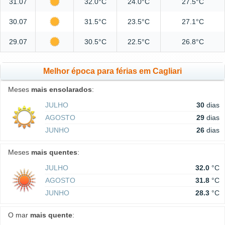
31.07
32.0°C
24.0°C
27.5°C
30.07
31.5°C
23.5°C
27.1°C
29.07
30.5°C
22.5°C
26.8°C
Melhor época para férias em Cagliari
Meses
mais ensolarados
:
JULHO
30
dias
AGOSTO
29
dias
JUNHO
26
dias
Meses
mais quentes
:
JULHO
32.0
°C
AGOSTO
31.8
°C
JUNHO
28.3
°C
O mar
mais quente
: