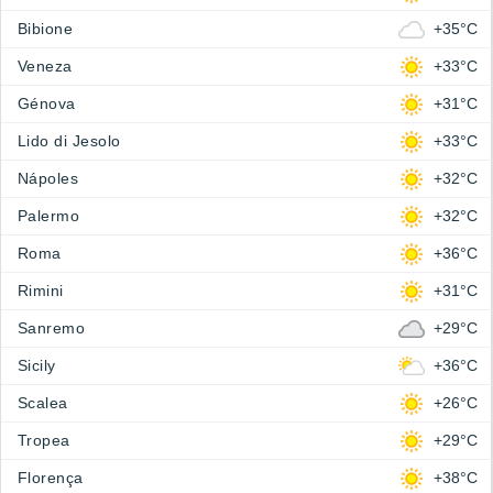
Bibione
+35°C
Veneza
+33°C
Génova
+31°C
Lido di Jesolo
+33°C
Nápoles
+32°C
Palermo
+32°C
Roma
+36°C
Rimini
+31°C
Sanremo
+29°C
Sicily
+36°C
Scalea
+26°C
Tropea
+29°C
Florença
+38°C