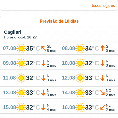
todos lugares
Previsão de 10 dias
Cagliari
Horário local:
16:27
SL
S
35
°
C
34
°
C
07.08
08.08
5 m/s
0 m/s
N
N
32
°
C
32
°
C
09.08
10.08
2 m/s
3 m/s
N
N
32
°
C
33
°
C
11.08
12.08
3 m/s
3 m/s
N
NO
33
°
C
33
°
C
13.08
14.08
3 m/s
2 m/s
N
NL
32
°
C
33
°
C
15.08
16.08
4 m/s
2 m/s