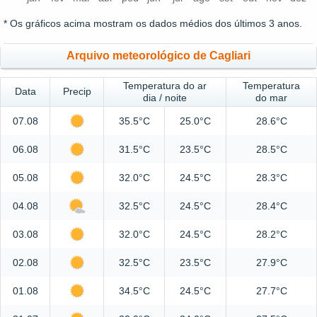
* Os gráficos acima mostram os dados médios dos últimos 3 anos.
Arquivo meteorológico de Cagliari
Temperatura do ar
Temperatura
Data
Precip
dia / noite
do mar
07.08
35.5°C
25.0°C
28.6°C
06.08
31.5°C
23.5°C
28.5°C
05.08
32.0°C
24.5°C
28.3°C
04.08
32.5°C
24.5°C
28.4°C
03.08
32.0°C
24.5°C
28.2°C
02.08
32.5°C
23.5°C
27.9°C
01.08
34.5°C
24.5°C
27.7°C