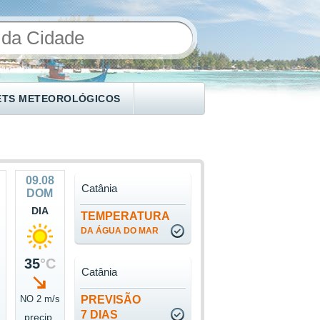
ETS METEOROLÓGICOS
09.08
Catânia
DOM
DIA
TEMPERATURA
DA ÁGUA DO MAR
35
°C
Catânia
NO 2 m/s
PREVISÃO
7 DIAS
precip.