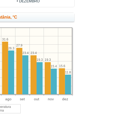
DEZEMBRO
tânia, °C
31.6
27.9
26.3
2
23.4
23.4
19.3
19.3
15.6
15.4
11.8
ago
set
out
nov
dez
eratura
rna