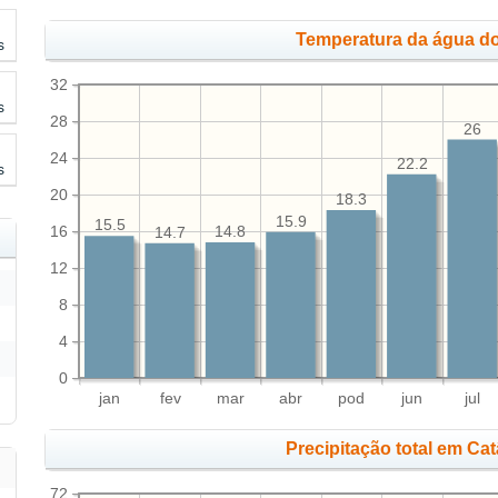
Temperatura da água do
s
32
s
28
26
24
22.2
s
20
18.3
15.9
15.5
16
14.8
14.7
12
8
4
0
jan
fev
mar
abr
pod
jun
jul
Precipitação total em Ca
72