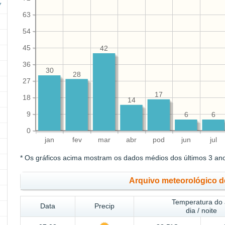
63
54
45
42
36
30
28
27
17
18
14
9
6
6
0
jan
fev
mar
abr
pod
jun
jul
* Os gráficos acima mostram os dados médios dos últimos 3 an
Arquivo meteorológico d
Temperatura do 
Data
Precip
dia / noite