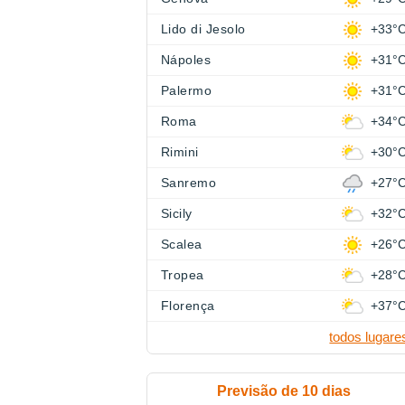
Lido di Jesolo
+33°
Nápoles
+31°
Palermo
+31°
Roma
+34°
Rimini
+30°
Sanremo
+27°
Sicily
+32°
Scalea
+26°
Tropea
+28°
Florença
+37°
todos lugare
Previsão de 10 dias