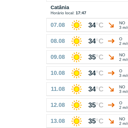
Catânia
Horário local:
17:47
NO
34
°
C
07.08
3 m/
O
34
°
C
08.08
2 m/
NO
35
°
C
09.08
2 m/
O
34
°
C
10.08
3 m/
NO
34
°
C
11.08
3 m/
O
35
°
C
12.08
2 m/
NO
35
°
C
13.08
2 m/