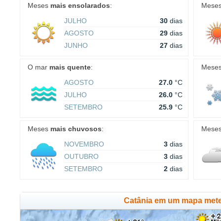
Meses
mais ensolarados
:
Mese
JULHO
30
dias
AGOSTO
29
dias
JUNHO
27
dias
O mar
mais quente
:
Mese
AGOSTO
27.0
°C
JULHO
26.0
°C
SETEMBRO
25.9
°C
Meses
mais chuvosos
:
Mese
NOVEMBRO
3
dias
OUTUBRO
3
dias
SETEMBRO
2
dias
Catânia em um mapa mete