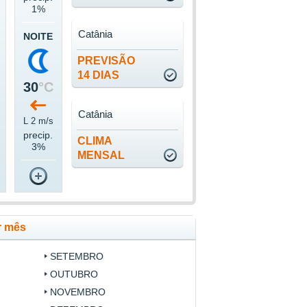
1%
Catânia
NOITE
PREVISÃO
14 DIAS
30
°C
Catânia
L 2 m/s
precip.
CLIMA
3%
MENSAL
r mês
SETEMBRO
OUTUBRO
NOVEMBRO