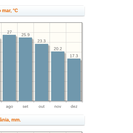
 mar, °C
27
25.9
23.3
20.2
17.3
ago
set
out
nov
dez
tânia, mm.