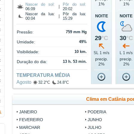
1%
1%
Nascer do sol:
Pôr do sol:
|
06:09
20:02
C
Nascer da lua:
Pôr da lua:
NOITE
NOITE
|
00:04
15:29
C
C
Pressão:
759 mm Hg
29
°C
30
°C
C
Umidade:
49%
C
Visibilidade:
10 km.
SL 1 m/s
L 1 m/s
precip.
precip.
C
Duração do dia:
13 h. 53 min.
2%
2%
C
TEMPERATURA MÉDIA
C
Agosto
32.2°C
24.8°C
C
Clima em Catânia po
C
s
JANEIRO
PODERIA
FEVEREIRO
JUNHO
MARCHAR
JULHO