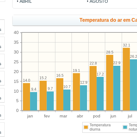
ABRIL
AGOSTO
Temperatura do ar em Ca
s
40
35
32.1
s
30
28.5
26.
25
22.9
s
22.8
19.1
20
17.2
16.5
15.2
s
14.0
15
12.9
10.7
9.7
9.4
10
s
5
0
s
jan
fev
mar
abr
pod
jun
jul
Temperatura
Temp
diurna
notu
s