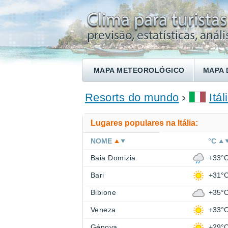
MAPA METEOROLÓGICO
MAPA 
ENCONTRE UM HOTEL
Resorts do mundo
Itál
Lugares populares na Itália:
NOME
°C
Baia Domizia
+33°
Bari
+31°
Bibione
+35°
Veneza
+33°
Génova
+29°