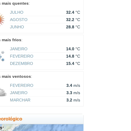
s
mais quentes
:
JULHO
32.4
°C
AGOSTO
32.2
°C
JUNHO
28.8
°C
s
mais frios
:
JANEIRO
14.0
°C
FEVEREIRO
14.8
°C
DEZEMBRO
15.4
°C
s
mais ventosos
:
FEVEREIRO
3.4
m/s
JANEIRO
3.3
m/s
MARCHAR
3.2
m/s
orológico