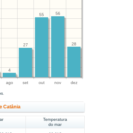
56
55
28
27
4
ago
set
out
nov
dez
os.
e Catânia
ar
Temperatura
do mar