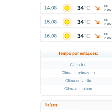
NO
34
°
C
14.08
3 m/
NO
34
°
C
15.08
3 m/
NO
34
°
C
16.08
3 m/
Tempo por estações:
Clima frio
Clima de primavera
Clima de verão
Clima de outono
Países: