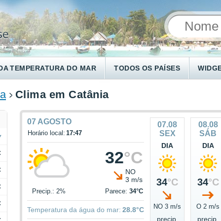
DA TEMPERATURA DO MAR
TODOS OS PAÍSES
WIDG
ia
Clima em Catânia
07 AGOSTO
07.08
08.08
Horário local:
17:47
SEX
SÁB
DIA
DIA
32
°C
C
C
NO
3 m/s
34
°C
34
°C
C
Precip.: 2%
Parece:
34°C
C
NO 3 m/s
O 2 m/s
Temperatura da água do mar:
28.8°C
precip.
precip.
C