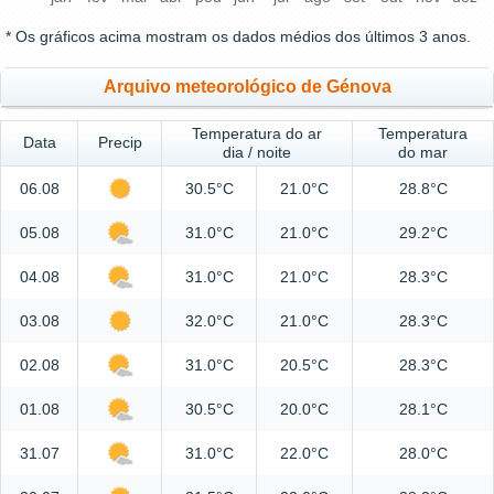
* Os gráficos acima mostram os dados médios dos últimos 3 anos.
Arquivo meteorológico de Génova
Temperatura do ar
Temperatura
Data
Precip
dia / noite
do mar
06.08
30.5°C
21.0°C
28.8°C
05.08
31.0°C
21.0°C
29.2°C
04.08
31.0°C
21.0°C
28.3°C
03.08
32.0°C
21.0°C
28.3°C
02.08
31.0°C
20.5°C
28.3°C
01.08
30.5°C
20.0°C
28.1°C
31.07
31.0°C
22.0°C
28.0°C