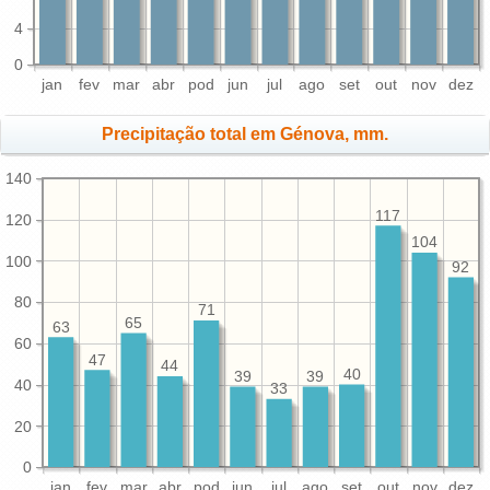
4
0
jan
fev
mar
abr
pod
jun
jul
ago
set
out
nov
dez
Precipitação total em Génova, mm.
140
117
120
104
100
92
80
71
65
63
60
47
44
40
39
39
40
33
20
0
jan
fev
mar
abr
pod
jun
jul
ago
set
out
nov
dez