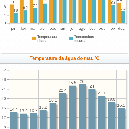
9.9
9.5
9.1
8.8
7.2
8
6.2
6.0
4.8
4
0
jan
fev
mar
abr
pod
jun
jul
ago
set
out
nov
dez
Temperatura
Temperatura
diurna
noturna
Temperatura da água do mar, °C
32
28
26
25.5
24
24
22.4
21.1
20
18.5
18.1
16.1
15.2
16
14.4
13.7
13.6
12
8