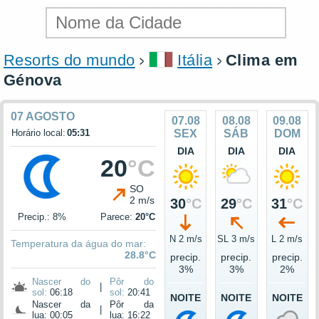
Resorts do mundo
Itália
Clima em
Génova
07 AGOSTO
07.08
08.08
09.08
Horário local:
05:31
SEX
SÁB
DOM
DIA
DIA
DIA
20
°C
SO
2 m/s
30
°C
29
°C
31
°C
Precip.: 8%
Parece:
20°C
N 2 m/s
SL 3 m/s
L 2 m/s
Temperatura da água do mar:
28.8°C
precip.
precip.
precip.
3%
3%
2%
Nascer do
Pôr do
|
sol:
06:18
sol:
20:41
NOITE
NOITE
NOITE
Nascer da
Pôr da
|
lua: 00:05
lua: 16:22