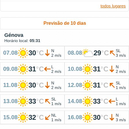
todos lugares
Previsão de 10 dias
Génova
Horário local:
05:31
N
SL
30
°
C
29
°
C
07.08
08.08
2 m/s
3 m/s
L
N
31
°
C
31
°
C
09.08
10.08
2 m/s
2 m/s
N
SL
30
°
C
31
°
C
11.08
12.08
2 m/s
1 m/s
SL
L
33
°
C
33
°
C
13.08
14.08
1 m/s
1 m/s
NL
N
32
°
C
30
°
C
15.08
16.08
1 m/s
3 m/s