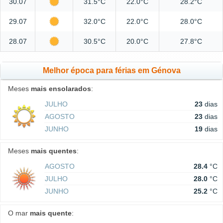
30.07
31.5°C
22.0°C
28.2°C
29.07
32.0°C
22.0°C
28.0°C
28.07
30.5°C
20.0°C
27.8°C
Melhor época para férias em Génova
Meses
mais ensolarados
:
JULHO
23
dias
AGOSTO
23
dias
JUNHO
19
dias
Meses
mais quentes
:
AGOSTO
28.4
°C
JULHO
28.0
°C
JUNHO
25.2
°C
O mar
mais quente
: