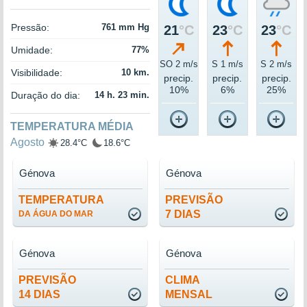
Pressão:
761 mm Hg
21
°C
23
°C
23
°C
Umidade:
77%
SO 2 m/s
S 1 m/s
S 2 m/s
Visibilidade:
10 km.
precip.
precip.
precip.
10%
6%
25%
Duração do dia:
14 h. 23 min.
TEMPERATURA MÉDIA
Agosto
28.4°C
18.6°C
Génova
Génova
TEMPERATURA
PREVISÃO
7 DIAS
DA ÁGUA DO MAR
Génova
Génova
PREVISÃO
CLIMA
14 DIAS
MENSAL