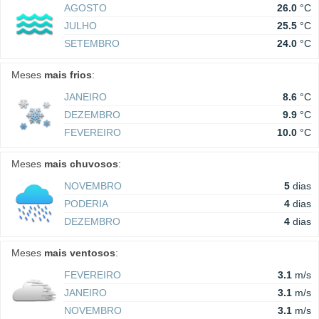
AGOSTO
26.0
°C
JULHO
25.5
°C
SETEMBRO
24.0
°C
Meses
mais frios
:
JANEIRO
8.6
°C
DEZEMBRO
9.9
°C
FEVEREIRO
10.0
°C
Meses
mais chuvosos
:
NOVEMBRO
5
dias
PODERIA
4
dias
DEZEMBRO
4
dias
Meses
mais ventosos
:
FEVEREIRO
3.1
m/s
JANEIRO
3.1
m/s
NOVEMBRO
3.1
m/s