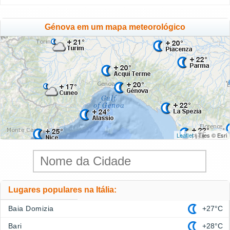
Génova em um mapa meteorológico
Leaflet
| Tiles © Esri
Lugares populares na Itália:
Baia Domizia
+27°C
Bari
+28°C