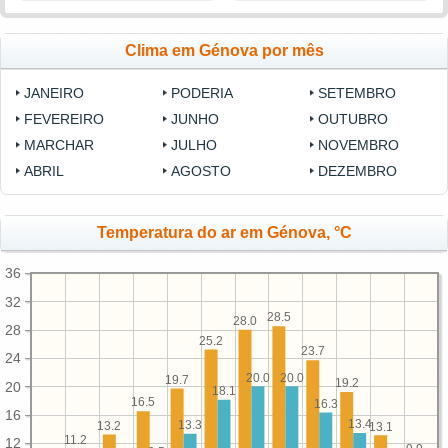
Clima em Génova por mês
JANEIRO
PODERIA
SETEMBRO
FEVEREIRO
JUNHO
OUTUBRO
MARCHAR
JULHO
NOVEMBRO
ABRIL
AGOSTO
DEZEMBRO
Temperatura do ar em Génova, °C
36
32
28.5
28.0
28
25.2
23.7
24
20.0
20.0
19.7
19.2
20
18.1
16.5
16.3
16
13.4
13.3
13.2
13.1
11.2
12