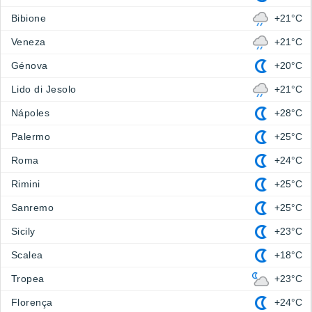
Bibione
+21°C
Veneza
+21°C
Génova
+20°C
Lido di Jesolo
+21°C
Nápoles
+28°C
Palermo
+25°C
Roma
+24°C
Rimini
+25°C
Sanremo
+25°C
Sicily
+23°C
Scalea
+18°C
Tropea
+23°C
Florença
+24°C