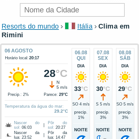
Resorts do mundo
Itália
Clima em
Rimini
06 AGOSTO
06.08
07.08
08.08
Horário local:
20:17
QUI
SEX
SÁB
DIA
DIA
DIA
28
°C
N
5 m/s
33
°C
30
°C
29
°C
Precip.: 2%
Parece:
29°C
SO 4 m/s
S 5 m/s
SO 5 m/s
Temperatura da água do mar:
29.2°C
precip.
precip.
precip.
1%
3%
3%
Nascer do
Pôr do
|
sol:
06:03
sol:
20:27
NOITE
NOITE
NOITE
Nascer da
Pôr da
|
lua: 23:52
lua: 14:47