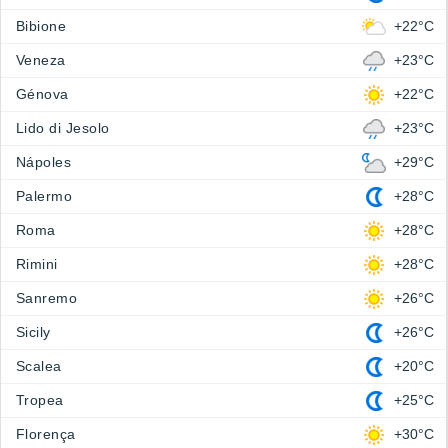
Bibione
+22°C
Veneza
+23°C
Génova
+22°C
Lido di Jesolo
+23°C
Nápoles
+29°C
Palermo
+28°C
Roma
+28°C
Rimini
+28°C
Sanremo
+26°C
Sicily
+26°C
Scalea
+20°C
Tropea
+25°C
Florença
+30°C