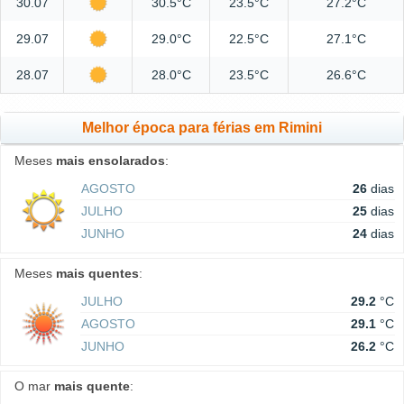
30.07
30.5°C
23.5°C
27.2°C
29.07
29.0°C
22.5°C
27.1°C
28.07
28.0°C
23.5°C
26.6°C
Melhor época para férias em Rimini
Meses
mais ensolarados
:
AGOSTO
26
dias
JULHO
25
dias
JUNHO
24
dias
Meses
mais quentes
:
JULHO
29.2
°C
AGOSTO
29.1
°C
JUNHO
26.2
°C
O mar
mais quente
: