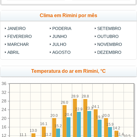
Clima em Rimini por mês
JANEIRO
PODERIA
SETEMBRO
FEVEREIRO
JUNHO
OUTUBRO
MARCHAR
JULHO
NOVEMBRO
ABRIL
AGOSTO
DEZEMBRO
Temperatura do ar em Rimini, °C
36
32
28.9
28.8
28
26.0
24.1
23.3
22.9
24
20.4
20.0
20.0
19.3
20
16.1
15.9
15.2
16
14.2
13.0
11.4
11.2
11.1
12
10.5