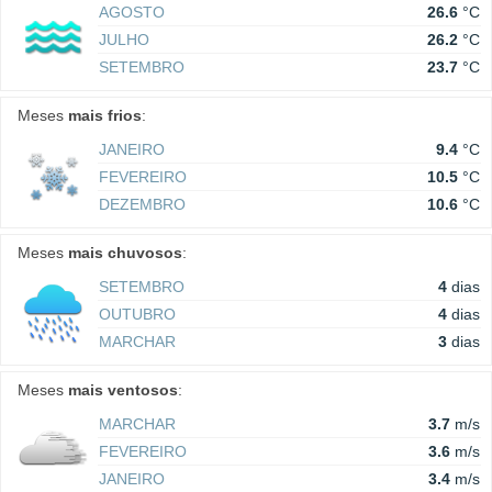
AGOSTO
26.6
°C
JULHO
26.2
°C
SETEMBRO
23.7
°C
Meses
mais frios
:
JANEIRO
9.4
°C
FEVEREIRO
10.5
°C
DEZEMBRO
10.6
°C
Meses
mais chuvosos
:
SETEMBRO
4
dias
OUTUBRO
4
dias
MARCHAR
3
dias
Meses
mais ventosos
:
MARCHAR
3.7
m/s
FEVEREIRO
3.6
m/s
JANEIRO
3.4
m/s