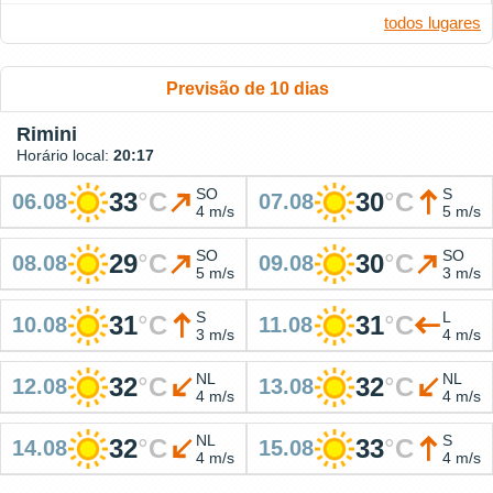
todos lugares
Previsão de 10 dias
Rimini
Horário local:
20:17
SO
S
33
°
C
30
°
C
06.08
07.08
4 m/s
5 m/s
SO
SO
29
°
C
30
°
C
08.08
09.08
5 m/s
3 m/s
S
L
31
°
C
31
°
C
10.08
11.08
3 m/s
4 m/s
NL
NL
32
°
C
32
°
C
12.08
13.08
4 m/s
4 m/s
NL
S
32
°
C
33
°
C
14.08
15.08
4 m/s
4 m/s