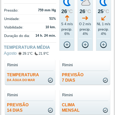
Pressão:
759 mm Hg
26
°C
26
°C
25
°C
Umidade:
51%
S 4 m/s
O 2 m/s
NL 1 m/s
Visibilidade:
10 km.
precip.
precip.
precip.
6%
4%
4%
Duração do dia:
14 h. 24 min.
TEMPERATURA MÉDIA
Agosto
29.1°C
21.9°C
Rimini
Rimini
TEMPERATURA
PREVISÃO
7 DIAS
DA ÁGUA DO MAR
Rimini
Rimini
PREVISÃO
CLIMA
14 DIAS
MENSAL