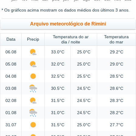
* Os gráficos acima mostram os dados médios dos últimos 3 anos.
Arquivo meteorológico de Rimini
Temperatura do ar
Temperatura
Data
Precip
dia / noite
do mar
06.08
33.0°C
25.0°C
29.2°C
05.08
32.0°C
25.0°C
29.0°C
04.08
32.5°C
25.5°C
28.5°C
03.08
30.5°C
24.5°C
28.6°C
02.08
31.5°C
24.5°C
28.3°C
01.08
31.0°C
24.5°C
28.2°C
31.07
31.5°C
25.0°C
27.7°C