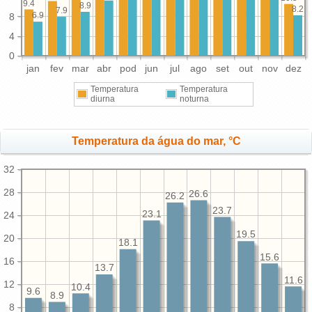
9.4
8.9
8.2
7.9
6.9
8
4
0
jan
fev
mar
abr
pod
jun
jul
ago
set
out
nov
dez
Temperatura
Temperatura
diurna
noturna
Temperatura da água do mar, °C
32
28
26.6
26.2
23.7
23.1
24
19.5
20
18.1
15.6
16
13.7
11.6
12
10.4
9.6
8.9
8