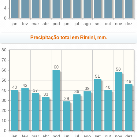
4
0
jan
fev
mar
abr
pod
jun
jul
ago
set
out
nov
dez
Precipitação total em Rimini, mm.
80
70
60
58
60
51
50
46
42
40
40
39
40
37
36
33
29
30
20
10
0
jan
fev
mar
abr
pod
jun
jul
ago
set
out
nov
dez