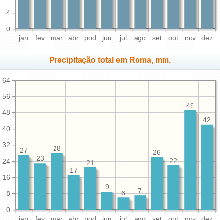
4
0
jan
fev
mar
abr
pod
jun
jul
ago
set
out
nov
dez
Precipitação total em Roma, mm.
64
56
49
48
42
40
32
28
27
26
23
22
24
21
17
16
9
7
6
8
0
jan
fev
mar
abr
pod
jun
jul
ago
set
out
nov
dez