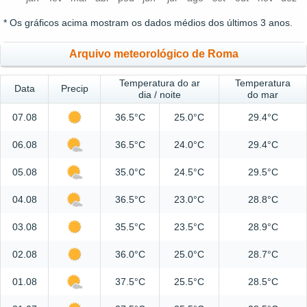
* Os gráficos acima mostram os dados médios dos últimos 3 anos.
Arquivo meteorológico de Roma
Temperatura do ar
Temperatura
Data
Precip
dia / noite
do mar
07.08
36.5°C
25.0°C
29.4°C
06.08
36.5°C
24.0°C
29.4°C
05.08
35.0°C
24.5°C
29.5°C
04.08
36.5°C
23.0°C
28.8°C
03.08
35.5°C
23.5°C
28.9°C
02.08
36.0°C
25.0°C
28.7°C
01.08
37.5°C
25.5°C
28.5°C