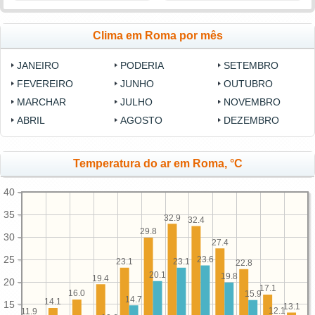
Clima em Roma por mês
JANEIRO
PODERIA
SETEMBRO
FEVEREIRO
JUNHO
OUTUBRO
MARCHAR
JULHO
NOVEMBRO
ABRIL
AGOSTO
DEZEMBRO
Temperatura do ar em Roma, °C
40
35
32.9
32.4
29.8
30
27.4
25
23.6
23.1
23.1
22.8
20.1
19.8
19.4
20
17.1
16.0
15.9
14.7
14.1
15
13.1
12.1
11.9