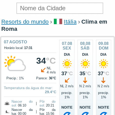
Resorts do mundo
Itália
Clima em
Roma
07 AGOSTO
07.08
08.08
09.08
Horário local:
17:31
SEX
SÁB
DOM
DIA
DIA
DIA
34
°C
NL
4 m/s
37
°C
35
°C
37
°C
Precip.: 1%
Parece:
36°C
NL 2 m/s
N 2 m/s
N 2 m/s
Temperatura da água do mar:
29.4°C
precip.
precip.
precip.
1%
1%
1%
Nascer do
Pôr do
|
sol:
06:10
sol:
20:21
NOITE
NOITE
NOITE
Nascer da
Pôr da
|
lua: 00:00
lua: 15:56