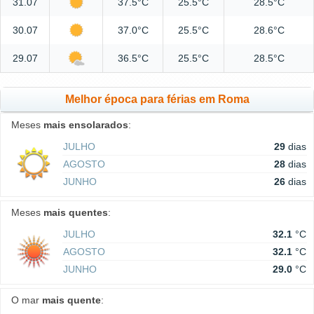
31.07
37.5°C
25.5°C
28.5°C
30.07
37.0°C
25.5°C
28.6°C
29.07
36.5°C
25.5°C
28.5°C
Melhor época para férias em Roma
Meses
mais ensolarados
:
JULHO
29
dias
AGOSTO
28
dias
JUNHO
26
dias
Meses
mais quentes
:
JULHO
32.1
°C
AGOSTO
32.1
°C
JUNHO
29.0
°C
O mar
mais quente
: