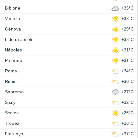
Bibione
+35°C
Veneza
+33°C
Génova
+29°C
Lido di Jesolo
+33°C
Nápoles
+31°C
Palermo
+31°C
Roma
+34°C
Rimini
+30°C
Sanremo
+27°C
Sicily
+32°C
Scalea
+26°C
Tropea
+28°C
Florença
+37°C