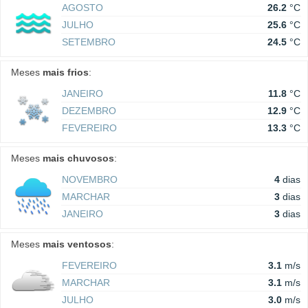
AGOSTO
26.2
°C
JULHO
25.6
°C
SETEMBRO
24.5
°C
Meses
mais frios
:
JANEIRO
11.8
°C
DEZEMBRO
12.9
°C
FEVEREIRO
13.3
°C
Meses
mais chuvosos
:
NOVEMBRO
4
dias
MARCHAR
3
dias
JANEIRO
3
dias
Meses
mais ventosos
:
FEVEREIRO
3.1
m/s
MARCHAR
3.1
m/s
JULHO
3.0
m/s