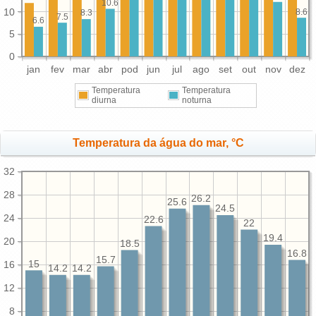
10.6
10
8.6
8.3
7.5
6.6
5
0
jan
fev
mar
abr
pod
jun
jul
ago
set
out
nov
dez
Temperatura
Temperatura
diurna
noturna
Temperatura da água do mar, °C
32
28
26.2
25.6
24.5
24
22.6
22
19.4
20
18.5
16.8
15.7
15
16
14.2
14.2
12
8