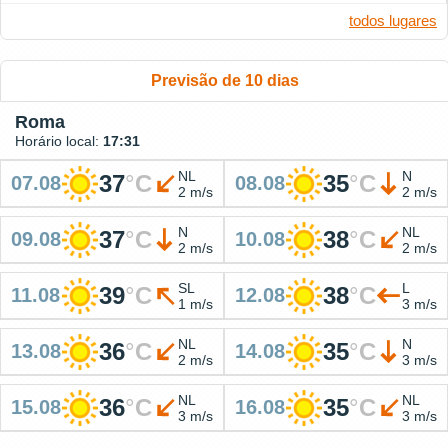
todos lugares
Previsão de 10 dias
Roma
Horário local:
17:31
NL
N
37
°
C
35
°
C
07.08
08.08
2 m/s
2 m/s
N
NL
37
°
C
38
°
C
09.08
10.08
2 m/s
2 m/s
SL
L
39
°
C
38
°
C
11.08
12.08
1 m/s
3 m/s
NL
N
36
°
C
35
°
C
13.08
14.08
2 m/s
3 m/s
NL
NL
36
°
C
35
°
C
15.08
16.08
3 m/s
3 m/s