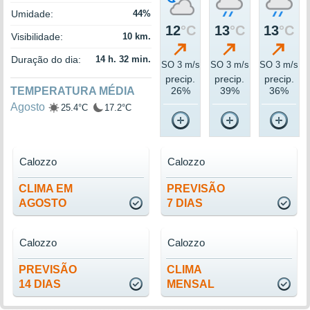
Umidade:
44%
12
°C
13
°C
13
°C
Visibilidade:
10 km.
Duração do dia:
14 h. 32 min.
SO 3 m/s
SO 3 m/s
SO 3 m/s
precip.
precip.
precip.
TEMPERATURA MÉDIA
26%
39%
36%
Agosto
25.4°C
17.2°C
Calozzo
Calozzo
CLIMA EM
PREVISÃO
AGOSTO
7 DIAS
Calozzo
Calozzo
PREVISÃO
CLIMA
14 DIAS
MENSAL