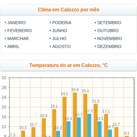
Clima em Calozzo por mês
JANEIRO
PODERIA
SETEMBRO
FEVEREIRO
JUNHO
OUTUBRO
MARCHAR
JULHO
NOVEMBRO
ABRIL
AGOSTO
DEZEMBRO
Temperatura do ar em Calozzo, °C
32
28
25.9
25.4
24.2
24
21.3
19.1
20
17.2
17.1
15.7
15.4
16
14.1
14.1
11.7
11.7
12
10.7
10.3
10.2
8.1
7.3
8