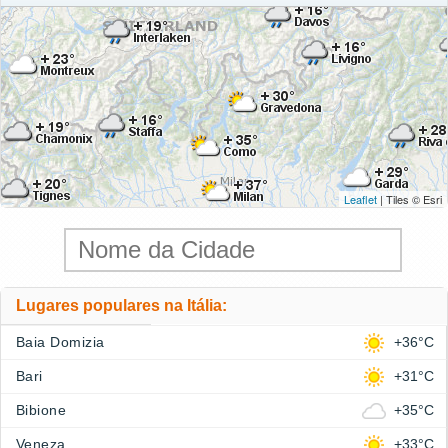
Leaflet
| Tiles © Esri
Lugares populares na Itália:
Baia Domizia
+36°C
Bari
+31°C
Bibione
+35°C
Veneza
+33°C