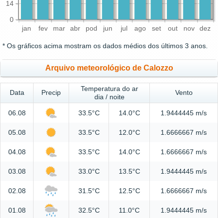
14
0
jan
fev
mar
abr
pod
jun
jul
ago
set
out
nov
dez
* Os gráficos acima mostram os dados médios dos últimos 3 anos.
Arquivo meteorológico de Calozzo
Temperatura do ar
Data
Precip
Vento
dia / noite
06.08
33.5°C
14.0°C
1.9444445 m/s
05.08
33.5°C
12.0°C
1.6666667 m/s
04.08
33.5°C
14.0°C
1.6666667 m/s
03.08
33.0°C
13.5°C
1.9444445 m/s
02.08
31.5°C
12.5°C
1.6666667 m/s
01.08
32.5°C
11.0°C
1.9444445 m/s