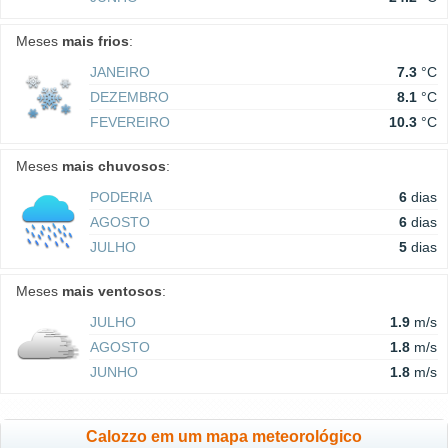
Meses
mais frios
:
JANEIRO
7.3
°C
DEZEMBRO
8.1
°C
FEVEREIRO
10.3
°C
Meses
mais chuvosos
:
PODERIA
6
dias
AGOSTO
6
dias
JULHO
5
dias
Meses
mais ventosos
:
JULHO
1.9
m/s
AGOSTO
1.8
m/s
JUNHO
1.8
m/s
Calozzo em um mapa meteorológico