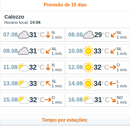
Previsão de 10 dias
Calozzo
Horário local:
14:06
N
NL
31
°
C
29
°
C
07.08
08.08
1 m/s
1 m/s
NL
NL
31
°
C
33
°
C
09.08
10.08
1 m/s
1 m/s
N
O
32
°
C
32
°
C
11.08
12.08
1 m/s
1 m/s
SL
L
33
°
C
34
°
C
13.08
14.08
1 m/s
1 m/s
O
NO
32
°
C
31
°
C
15.08
16.08
1 m/s
1 m/s
Tempo por estações: