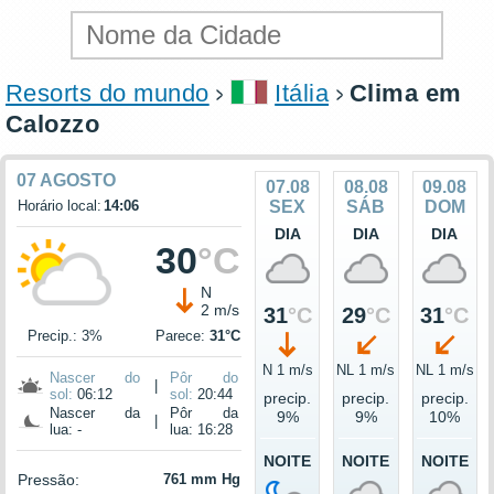
Resorts do mundo
Itália
Clima em
Calozzo
07 AGOSTO
07.08
08.08
09.08
Horário local:
14:06
SEX
SÁB
DOM
DIA
DIA
DIA
30
°C
N
2 m/s
31
°C
29
°C
31
°C
Precip.: 3%
Parece:
31°C
N 1 m/s
NL 1 m/s
NL 1 m/s
Nascer do
Pôr do
|
sol:
06:12
sol:
20:44
precip.
precip.
precip.
Nascer da
Pôr da
9%
9%
10%
|
lua: -
lua: 16:28
NOITE
NOITE
NOITE
Pressão:
761 mm Hg