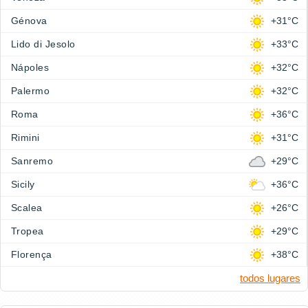
Génova
+31°C
Lido di Jesolo
+33°C
Nápoles
+32°C
Palermo
+32°C
Roma
+36°C
Rimini
+31°C
Sanremo
+29°C
Sicily
+36°C
Scalea
+26°C
Tropea
+29°C
Florença
+38°C
todos lugares