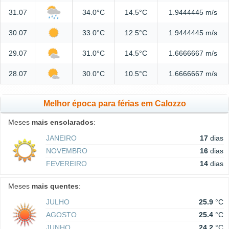
31.07
34.0°C
14.5°C
1.9444445 m/s
30.07
33.0°C
12.5°C
1.9444445 m/s
29.07
31.0°C
14.5°C
1.6666667 m/s
28.07
30.0°C
10.5°C
1.6666667 m/s
Melhor época para férias em Calozzo
Meses
mais ensolarados
:
JANEIRO
17
dias
NOVEMBRO
16
dias
FEVEREIRO
14
dias
Meses
mais quentes
:
JULHO
25.9
°C
AGOSTO
25.4
°C
JUNHO
24.2
°C