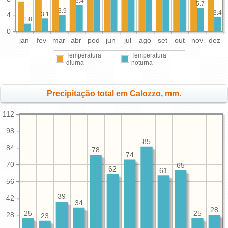
6.4
5.7
3.9
3.4
3.1
4
1.8
0
jan
fev
mar
abr
pod
jun
jul
ago
set
out
nov
dez
Temperatura
Temperatura
diurna
noturna
Precipitação total em Calozzo, mm.
112
98
85
84
78
74
70
65
62
61
56
39
42
34
28
25
25
28
23