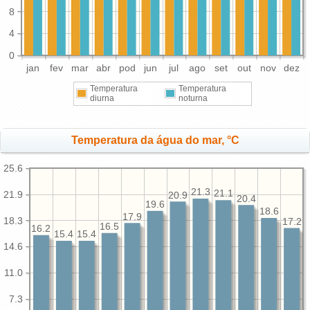
8
4
0
jan
fev
mar
abr
pod
jun
jul
ago
set
out
nov
dez
Temperatura
Temperatura
diurna
noturna
Temperatura da água do mar, °C
25.6
21.3
21.1
21.9
20.9
20.4
19.6
18.6
17.9
18.3
17.2
16.5
16.2
15.4
15.4
14.6
11.0
7.3