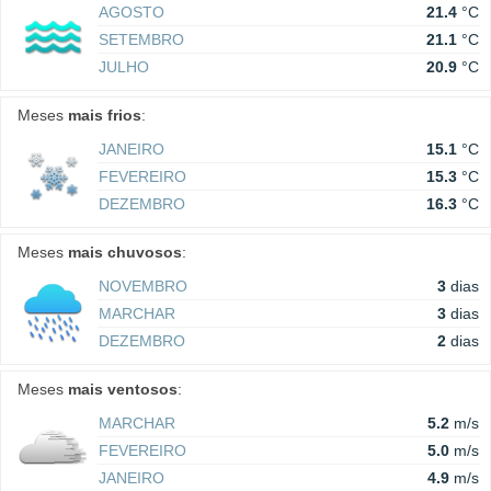
AGOSTO
21.4
°C
SETEMBRO
21.1
°C
JULHO
20.9
°C
Meses
mais frios
:
JANEIRO
15.1
°C
FEVEREIRO
15.3
°C
DEZEMBRO
16.3
°C
Meses
mais chuvosos
:
NOVEMBRO
3
dias
MARCHAR
3
dias
DEZEMBRO
2
dias
Meses
mais ventosos
:
MARCHAR
5.2
m/s
FEVEREIRO
5.0
m/s
JANEIRO
4.9
m/s