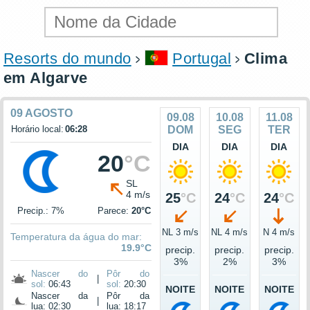
Resorts do mundo
Portugal
Clima
em Algarve
09 AGOSTO
09.08
10.08
11.08
Horário local:
06:28
DOM
SEG
TER
DIA
DIA
DIA
20
°C
SL
4 m/s
25
°C
24
°C
24
°C
Precip.: 7%
Parece:
20°C
NL 3 m/s
NL 4 m/s
N 4 m/s
Temperatura da água do mar:
19.9°C
precip.
precip.
precip.
3%
2%
3%
Nascer do
Pôr do
|
sol:
06:43
sol:
20:30
NOITE
NOITE
NOITE
Nascer da
Pôr da
|
lua: 02:30
lua: 18:17