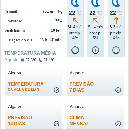
Pressão:
761 mm Hg
22
°C
22
°C
22
°C
Umidade:
75%
SL 4 m/s
SL 4 m/s
S 3 m/s
Visibilidade:
10 km.
precip.
precip.
precip.
4%
5%
4%
Duração do dia:
13 h. 47 min.
TEMPERATURA MÉDIA
Agosto
27.5°C
21.1°C
Algarve
Algarve
TEMPERATURA
PREVISÃO
7 DIAS
DA ÁGUA DO MAR
Algarve
Algarve
PREVISÃO
CLIMA
14 DIAS
MENSAL