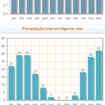
3.7
0.0
jan
fev
mar
abr
pod
jun
jul
ago
set
out
nov
dez
Precipitação total em Algarve, mm.
40
35
32
29
29
30
28
25
22
20
18
17
15
10
8
5
3
2
0
0
0
jan
fev
mar
abr
pod
jun
jul
ago
set
out
nov
dez