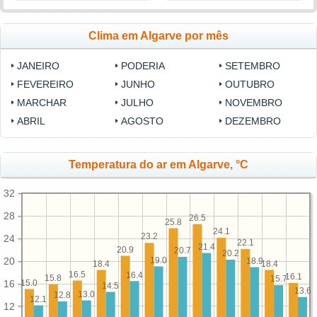
Clima em Algarve por mês
JANEIRO
PODERIA
SETEMBRO
FEVEREIRO
JUNHO
OUTUBRO
MARCHAR
JULHO
NOVEMBRO
ABRIL
AGOSTO
DEZEMBRO
Temperatura do ar em Algarve, °C
32
28
26.5
25.8
24.1
23.2
24
22.1
21.4
20.9
20.7
20.2
19.0
20
18.9
18.4
18.4
16.5
16.4
16.1
15.8
15.7
15.0
16
14.5
13.6
13.0
12.8
12.1
12