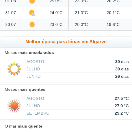
01.08
25.0°C
23.0°C
20.2°C
31.07
24.0°C
21.0°C
20.1°C
30.07
23.0°C
20.0°C
19.6°C
Melhor época para férias em Algarve
Meses
mais ensolarados
:
AGOSTO
30
dias
JULHO
30
dias
JUNHO
26
dias
Meses
mais quentes
:
AGOSTO
27.5
°C
JULHO
27.0
°C
SETEMBRO
25.2
°C
O mar
mais quente
: