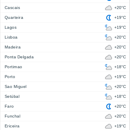
Cascais
+20°C
Quarteira
+19°C
Lagos
+19°C
Lisboa
+20°C
Madeira
+20°C
Ponta Delgada
+20°C
Portimao
+18°C
Porto
+19°C
Sao Miguel
+20°C
Setúbal
+18°C
Faro
+20°C
Funchal
+20°C
Ericeira
+19°C