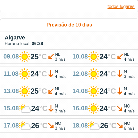
todos lugares
Previsão de 10 dias
Algarve
Horário local:
06:28
NL
NL
25
°
C
24
°
C
09.08
10.08
3 m/s
4 m/s
N
N
24
°
C
24
°
C
11.08
12.08
4 m/s
3 m/s
NL
N
25
°
C
24
°
C
13.08
14.08
4 m/s
4 m/s
N
NO
24
°
C
24
°
C
15.08
16.08
3 m/s
4 m/s
NO
NO
26
°
C
26
°
C
17.08
18.08
3 m/s
6 m/s