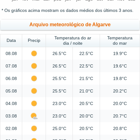
* Os gráficos acima mostram os dados médios dos últimos 3 anos.
Arquivo meteorológico de Algarve
Temperatura do ar
Temperatura
Data
Precip
dia / noite
do mar
08.08
26.5°C
22.5°C
19.9°C
07.08
26.5°C
22.5°C
19.6°C
06.08
25.5°C
21.5°C
19.8°C
05.08
25.5°C
21.0°C
20.2°C
04.08
23.0°C
20.5°C
20.0°C
03.08
23.0°C
20.0°C
20.7°C
02.08
25.0°C
20.5°C
20.8°C