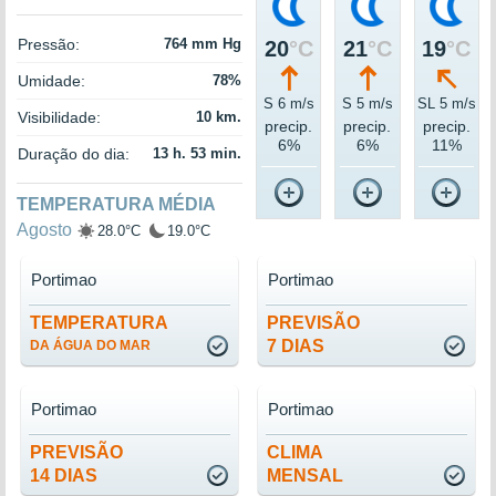
Pressão:
764 mm Hg
20
°C
21
°C
19
°C
Umidade:
78%
S 6 m/s
S 5 m/s
SL 5 m/s
Visibilidade:
10 km.
precip.
precip.
precip.
6%
6%
11%
Duração do dia:
13 h. 53 min.
TEMPERATURA MÉDIA
Agosto
28.0°C
19.0°C
Portimao
Portimao
TEMPERATURA
PREVISÃO
7 DIAS
DA ÁGUA DO MAR
Portimao
Portimao
PREVISÃO
CLIMA
14 DIAS
MENSAL