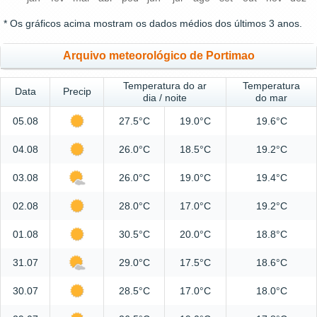
* Os gráficos acima mostram os dados médios dos últimos 3 anos.
Arquivo meteorológico de Portimao
Temperatura do ar
Temperatura
Data
Precip
dia / noite
do mar
05.08
27.5°C
19.0°C
19.6°C
04.08
26.0°C
18.5°C
19.2°C
03.08
26.0°C
19.0°C
19.4°C
02.08
28.0°C
17.0°C
19.2°C
01.08
30.5°C
20.0°C
18.8°C
31.07
29.0°C
17.5°C
18.6°C
30.07
28.5°C
17.0°C
18.0°C