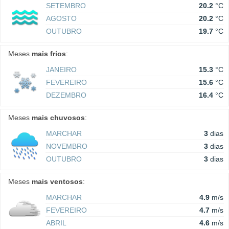
SETEMBRO
20.2
°C
AGOSTO
20.2
°C
OUTUBRO
19.7
°C
Meses
mais frios
:
JANEIRO
15.3
°C
FEVEREIRO
15.6
°C
DEZEMBRO
16.4
°C
Meses
mais chuvosos
:
MARCHAR
3
dias
NOVEMBRO
3
dias
OUTUBRO
3
dias
Meses
mais ventosos
:
MARCHAR
4.9
m/s
FEVEREIRO
4.7
m/s
ABRIL
4.6
m/s