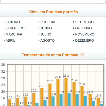
Clima em Portimao por mês
JANEIRO
PODERIA
SETEMBRO
FEVEREIRO
JUNHO
OUTUBRO
MARCHAR
JULHO
NOVEMBRO
ABRIL
AGOSTO
DEZEMBRO
Temperatura do ar em Portimao, °C
36
32
28.2
27.5
28
25.4
24.7
23.0
24
22.1
19.2
18.9
20
18.6
18.3
18.3
17.5
17.0
16.9
16.3
16.1
15.2
16
14.8
14.5
13.1
12.5
11.8
11.6
10.9
12