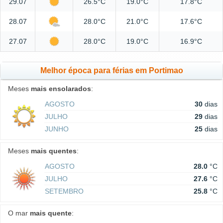
29.07
26.5°C
19.0°C
17.8°C
28.07
28.0°C
21.0°C
17.6°C
27.07
28.0°C
19.0°C
16.9°C
Melhor época para férias em Portimao
Meses
mais ensolarados
:
AGOSTO
30
dias
JULHO
29
dias
JUNHO
25
dias
Meses
mais quentes
:
AGOSTO
28.0
°C
JULHO
27.6
°C
SETEMBRO
25.8
°C
O mar
mais quente
: