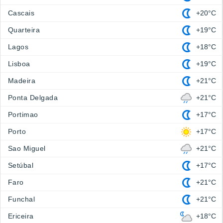
Cascais
+20°C
Quarteira
+19°C
Lagos
+18°C
Lisboa
+19°C
Madeira
+21°C
Ponta Delgada
+21°C
Portimao
+17°C
Porto
+17°C
Sao Miguel
+21°C
Setúbal
+17°C
Faro
+21°C
Funchal
+21°C
Ericeira
+18°C