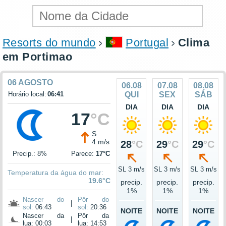
Resorts do mundo
Portugal
Clima
em Portimao
06 AGOSTO
06.08
07.08
08.08
Horário local:
06:41
QUI
SEX
SÁB
DIA
DIA
DIA
17
°C
S
4 m/s
28
°C
29
°C
29
°C
Precip.: 8%
Parece:
17°C
SL 3 m/s
SL 3 m/s
SL 3 m/s
Temperatura da água do mar:
19.6°C
precip.
precip.
precip.
1%
1%
1%
Nascer do
Pôr do
|
sol:
06:43
sol:
20:36
NOITE
NOITE
NOITE
Nascer da
Pôr da
|
lua: 00:03
lua: 14:53