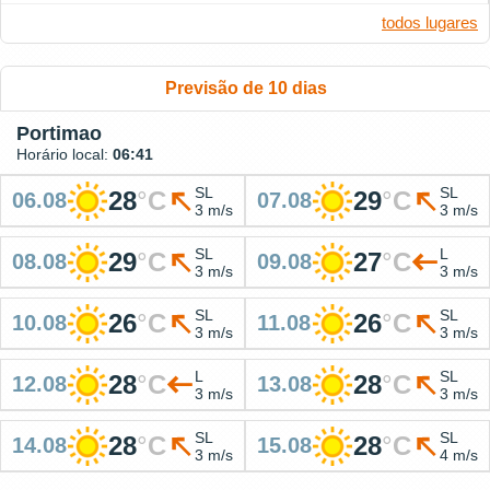
todos lugares
Previsão de 10 dias
Portimao
Horário local:
06:41
SL
SL
28
°
C
29
°
C
06.08
07.08
3 m/s
3 m/s
SL
L
29
°
C
27
°
C
08.08
09.08
3 m/s
3 m/s
SL
SL
26
°
C
26
°
C
10.08
11.08
3 m/s
3 m/s
L
SL
28
°
C
28
°
C
12.08
13.08
3 m/s
3 m/s
SL
SL
28
°
C
28
°
C
14.08
15.08
3 m/s
4 m/s