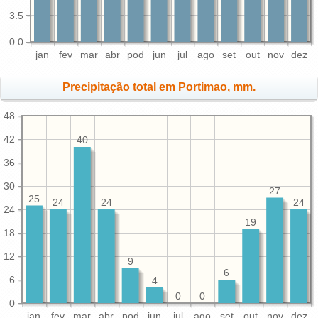
3.5
0.0
jan
fev
mar
abr
pod
jun
jul
ago
set
out
nov
dez
Precipitação total em Portimao, mm.
48
42
40
36
30
27
25
24
24
24
24
19
18
12
9
6
6
4
0
0
0
jan
fev
mar
abr
pod
jun
jul
ago
set
out
nov
dez