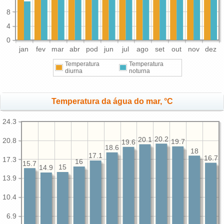
8
4
0
jan
fev
mar
abr
pod
jun
jul
ago
set
out
nov
dez
Temperatura
Temperatura
diurna
noturna
Temperatura da água do mar, °C
24.3
20.2
20.1
20.8
19.7
19.6
18.6
18
17.1
16.7
17.3
16
15.7
15
14.9
13.9
10.4
6.9