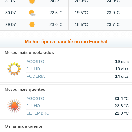
31.07
24.5°C
20.0°C
24.0°C
30.07
22.5°C
19.5°C
23.9°C
29.07
23.0°C
18.5°C
23.7°C
Melhor época para férias em Funchal
Meses
mais ensolarados
:
AGOSTO
19
dias
JULHO
18
dias
PODERIA
14
dias
Meses
mais quentes
:
AGOSTO
23.4
°C
JULHO
22.3
°C
SETEMBRO
21.9
°C
O mar
mais quente
: