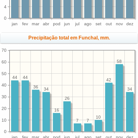
4
0
jan
fev
mar
abr
pod
jun
jul
ago
set
out
nov
dez
Precipitação total em Funchal, mm.
70
58
60
50
44
44
42
40
36
34
34
30
26
20
16
10
10
7
7
0
jan
fev
mar
abr
pod
jun
jul
ago
set
out
nov
dez