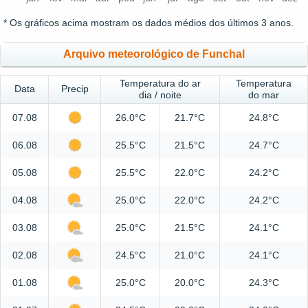
* Os gráficos acima mostram os dados médios dos últimos 3 anos.
Arquivo meteorológico de Funchal
Temperatura do ar
Temperatura
Data
Precip
dia / noite
do mar
07.08
26.0°C
21.7°C
24.8°C
06.08
25.5°C
21.5°C
24.7°C
05.08
25.5°C
22.0°C
24.2°C
04.08
25.0°C
22.0°C
24.2°C
03.08
25.0°C
21.5°C
24.1°C
02.08
24.5°C
21.0°C
24.1°C
01.08
25.0°C
20.0°C
24.3°C