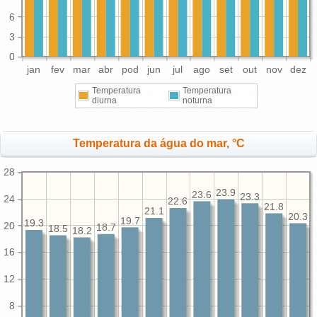
6
3
0
jan
fev
mar
abr
pod
jun
jul
ago
set
out
nov
dez
Temperatura
Temperatura
diurna
noturna
Temperatura da água do mar, °C
28
23.9
23.6
23.3
24
22.6
21.8
21.1
20.3
19.7
19.3
20
18.7
18.5
18.2
16
12
8