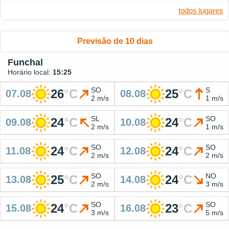
todos lugares
Previsão de 10 dias
Funchal
Horário local:
15:25
SO
S
26
°
C
25
°
C
07.08
08.08
2 m/s
1 m/s
SL
SO
24
°
C
24
°
C
09.08
10.08
2 m/s
1 m/s
SO
SO
24
°
C
24
°
C
11.08
12.08
2 m/s
2 m/s
SO
NO
25
°
C
24
°
C
13.08
14.08
2 m/s
3 m/s
SO
SO
24
°
C
23
°
C
15.08
16.08
3 m/s
5 m/s