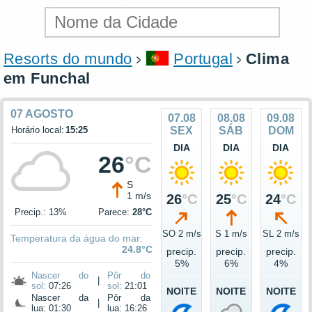
Resorts do mundo
Portugal
Clima
em Funchal
07 AGOSTO
07.08
08.08
09.08
Horário local:
15:25
SEX
SÁB
DOM
DIA
DIA
DIA
26
°C
S
1 m/s
26
°C
25
°C
24
°C
Precip.: 13%
Parece:
28°C
SO 2 m/s
S 1 m/s
SL 2 m/s
Temperatura da água do mar:
24.8°C
precip.
precip.
precip.
5%
6%
4%
Nascer do
Pôr do
|
sol:
07:26
sol:
21:01
NOITE
NOITE
NOITE
Nascer da
Pôr da
|
lua: 01:30
lua: 16:26