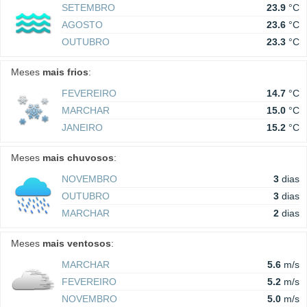
SETEMBRO
23.9
°C
AGOSTO
23.6
°C
OUTUBRO
23.3
°C
Meses
mais frios
:
FEVEREIRO
14.7
°C
MARCHAR
15.0
°C
JANEIRO
15.2
°C
Meses
mais chuvosos
:
NOVEMBRO
3
dias
OUTUBRO
3
dias
MARCHAR
2
dias
Meses
mais ventosos
:
MARCHAR
5.6
m/s
FEVEREIRO
5.2
m/s
NOVEMBRO
5.0
m/s