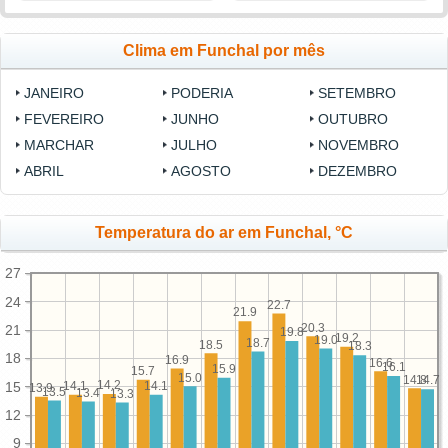
Clima em Funchal por mês
JANEIRO
PODERIA
SETEMBRO
FEVEREIRO
JUNHO
OUTUBRO
MARCHAR
JULHO
NOVEMBRO
ABRIL
AGOSTO
DEZEMBRO
Temperatura do ar em Funchal, °C
27
24
22.7
21.9
20.3
21
19.8
19.2
19.0
18.7
18.5
18.3
18
16.9
16.6
16.1
15.9
15.7
15.0
14.8
14.7
14.2
15
14.1
14.1
13.9
13.5
13.4
13.3
12
9