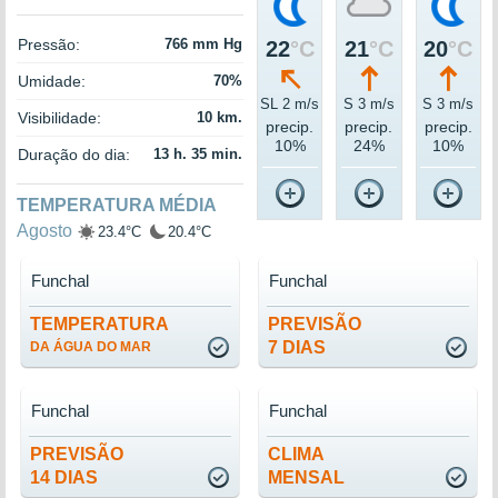
Pressão:
766 mm Hg
22
°C
21
°C
20
°C
Umidade:
70%
SL 2 m/s
S 3 m/s
S 3 m/s
Visibilidade:
10 km.
precip.
precip.
precip.
10%
24%
10%
Duração do dia:
13 h. 35 min.
TEMPERATURA MÉDIA
Agosto
23.4°C
20.4°C
Funchal
Funchal
TEMPERATURA
PREVISÃO
7 DIAS
DA ÁGUA DO MAR
Funchal
Funchal
PREVISÃO
CLIMA
14 DIAS
MENSAL