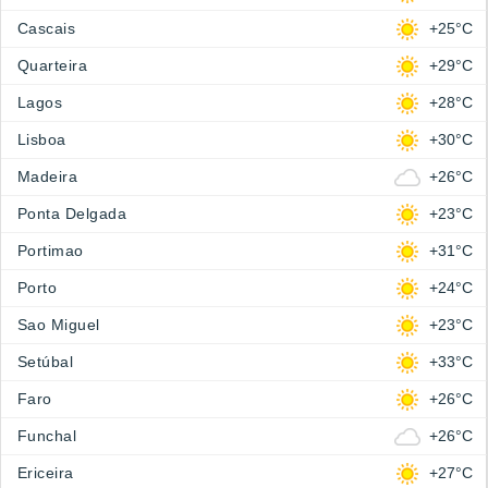
Cascais
+25°C
Quarteira
+29°C
Lagos
+28°C
Lisboa
+30°C
Madeira
+26°C
Ponta Delgada
+23°C
Portimao
+31°C
Porto
+24°C
Sao Miguel
+23°C
Setúbal
+33°C
Faro
+26°C
Funchal
+26°C
Ericeira
+27°C