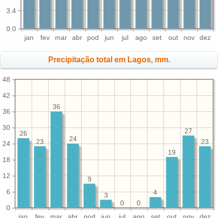
3.4
0.0
jan
fev
mar
abr
pod
jun
jul
ago
set
out
nov
dez
Precipitação total em Lagos, mm.
48
42
36
36
30
27
26
24
23
23
24
19
18
12
9
6
4
3
0
0
0
jan
fev
mar
abr
pod
jun
jul
ago
set
out
nov
dez