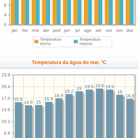
8
4
0
jan
fev
mar
abr
pod
jun
jul
ago
set
out
nov
dez
Temperatura
Temperatura
diurna
noturna
Temperatura da água do mar, °C
23.8
19.8
20.4
19.5
19.5
19
18.2
18
16.9
16.8
17.0
15.9
15.8
15
14.9
13.6
10.2
6.8