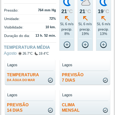
Pressão:
764 mm Hg
21
°C
21
°C
19
°C
Umidade:
72%
SL 6 m/s
SL 6 m/s
SL 6 m/s
Visibilidade:
10 km.
precip.
precip.
precip.
8%
19%
13%
Duração do dia:
13 h. 52 min.
TEMPERATURA MÉDIA
Agosto
26.7°C
19.4°C
Lagos
Lagos
TEMPERATURA
PREVISÃO
7 DIAS
DA ÁGUA DO MAR
Lagos
Lagos
PREVISÃO
CLIMA
14 DIAS
MENSAL