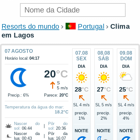
Resorts do mundo
Portugal
Clima
em Lagos
07 AGOSTO
07.08
08.08
09.08
Horário local:
04:17
SEX
SÁB
DOM
DIA
DIA
DIA
20
°C
S
5 m/s
28
°C
27
°C
25
°C
Precip.: 6%
Parece:
20°C
SL 4 m/s
SL 5 m/s
SL 4 m/s
Temperatura da água do mar:
18.2°C
precip.
precip.
precip.
1%
2%
4%
Nascer do
Pôr do
|
sol:
06:44
sol:
20:36
NOITE
NOITE
NOITE
Nascer da
Pôr da
|
lua: 00:43
lua: 16:07