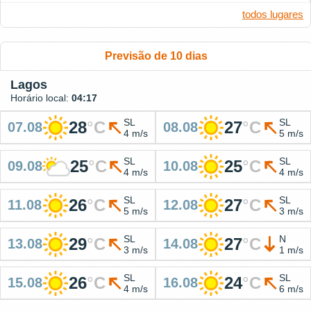
todos lugares
Previsão de 10 dias
Lagos
Horário local:
04:17
SL
SL
28
°
C
27
°
C
07.08
08.08
4 m/s
5 m/s
SL
SL
25
°
C
25
°
C
09.08
10.08
4 m/s
4 m/s
SL
SL
26
°
C
27
°
C
11.08
12.08
5 m/s
3 m/s
SL
N
29
°
C
27
°
C
13.08
14.08
3 m/s
1 m/s
SL
SL
26
°
C
24
°
C
15.08
16.08
4 m/s
6 m/s