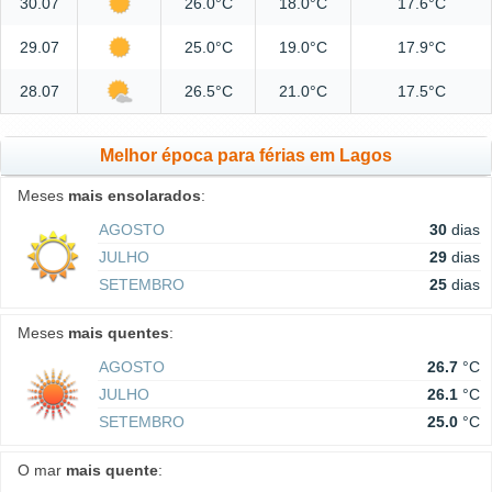
30.07
26.0°C
18.0°C
17.6°C
29.07
25.0°C
19.0°C
17.9°C
28.07
26.5°C
21.0°C
17.5°C
Melhor época para férias em Lagos
Meses
mais ensolarados
:
AGOSTO
30
dias
JULHO
29
dias
SETEMBRO
25
dias
Meses
mais quentes
:
AGOSTO
26.7
°C
JULHO
26.1
°C
SETEMBRO
25.0
°C
O mar
mais quente
: