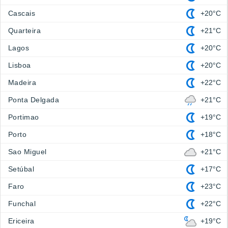
Cascais
+20°C
Quarteira
+21°C
Lagos
+20°C
Lisboa
+20°C
Madeira
+22°C
Ponta Delgada
+21°C
Portimao
+19°C
Porto
+18°C
Sao Miguel
+21°C
Setúbal
+17°C
Faro
+23°C
Funchal
+22°C
Ericeira
+19°C