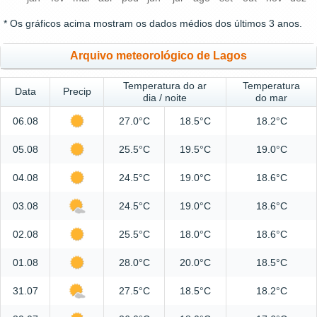
* Os gráficos acima mostram os dados médios dos últimos 3 anos.
Arquivo meteorológico de Lagos
Temperatura do ar
Temperatura
Data
Precip
dia / noite
do mar
06.08
27.0°C
18.5°C
18.2°C
05.08
25.5°C
19.5°C
19.0°C
04.08
24.5°C
19.0°C
18.6°C
03.08
24.5°C
19.0°C
18.6°C
02.08
25.5°C
18.0°C
18.6°C
01.08
28.0°C
20.0°C
18.5°C
31.07
27.5°C
18.5°C
18.2°C