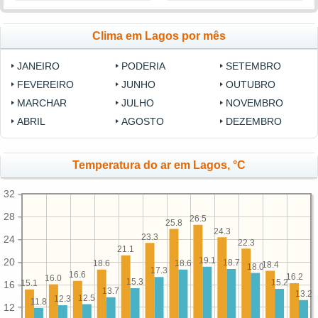
Clima em Lagos por mês
JANEIRO
PODERIA
SETEMBRO
FEVEREIRO
JUNHO
OUTUBRO
MARCHAR
JULHO
NOVEMBRO
ABRIL
AGOSTO
DEZEMBRO
Temperatura do ar em Lagos, °C
32
28
26.5
25.8
24.3
23.3
24
22.3
21.1
19.1
20
18.7
18.6
18.6
18.4
18.0
17.3
16.6
16.2
16.0
15.3
15.2
15.1
16
13.7
13.2
12.5
12.3
11.8
12