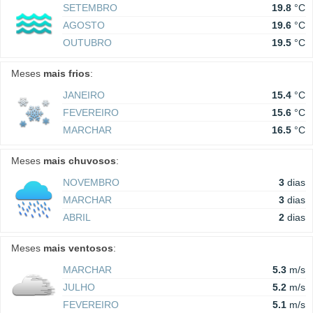
SETEMBRO
19.8
°C
AGOSTO
19.6
°C
OUTUBRO
19.5
°C
Meses
mais frios
:
JANEIRO
15.4
°C
FEVEREIRO
15.6
°C
MARCHAR
16.5
°C
Meses
mais chuvosos
:
NOVEMBRO
3
dias
MARCHAR
3
dias
ABRIL
2
dias
Meses
mais ventosos
:
MARCHAR
5.3
m/s
JULHO
5.2
m/s
FEVEREIRO
5.1
m/s