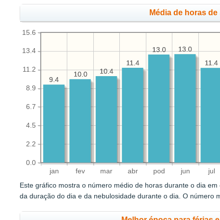
Média de horas de 
15.6
13.0
13.0
13.0
13.0
13.4
11.4
11.4
11.4
11.4
11.2
10.4
10.4
10.0
10.0
9.4
9.4
8.9
6.7
4.5
2.2
0.0
jan
fev
mar
abr
pod
jun
jul
Este gráfico mostra o número médio de horas durante o dia em q
da duração do dia e da nebulosidade durante o dia. O número 
Melhor época para férias 