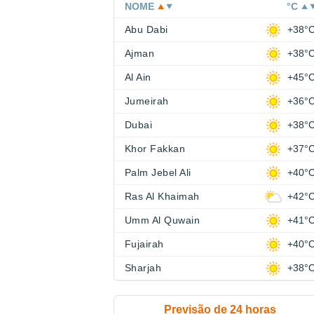
NOME
°C
Abu Dabi
+38°
Ajman
+38°
Al Ain
+45°
Jumeirah
+36°
Dubai
+38°
Khor Fakkan
+37°
Palm Jebel Ali
+40°
Ras Al Khaimah
+42°
Umm Al Quwain
+41°
Fujairah
+40°
Sharjah
+38°
Previsão de 24 horas