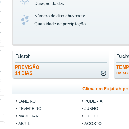
Duração do dia:
C
Número de dias chuvosos:
C
Quantidade de precipitação:
C
C
C
Fujairah
Fujair
C
PREVISÃO
TEM
C
14 DIAS
DA ÁG
C
Clima em Fujairah po
C
C
JANEIRO
PODERIA
FEVEREIRO
JUNHO
C
MARCHAR
JULHO
ABRIL
AGOSTO