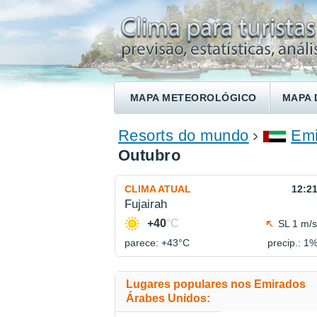
MAPA METEOROLÓGICO
MAPA 
ENCONTRE UM HOTEL
Resorts do mundo
Emi
Outubro
CLIMA ATUAL
12:2
Fujairah
+40
°C
SL 1 m/s
parece: +43°
C
precip.: 1
Lugares populares nos Emirados
Árabes Unidos: