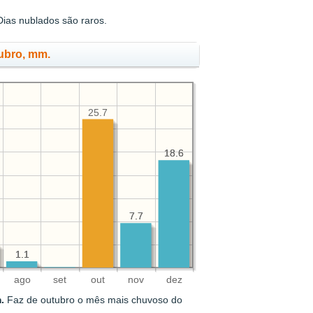
ias nublados são raros.
tubro, mm.
25.7
18.6
18.6
7.7
7.7
1.1
1.1
ago
set
out
nov
dez
.
Faz de outubro o mês mais chuvoso do