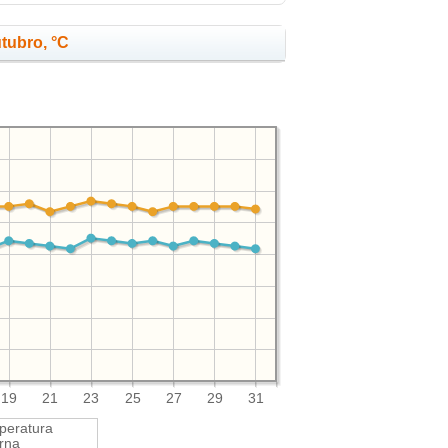
tubro, °C
19
21
23
25
27
29
31
peratura
rna