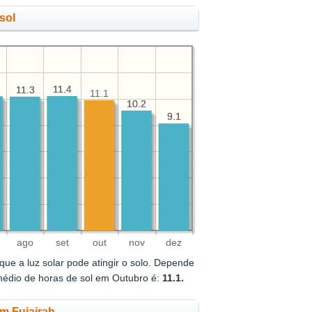
sol
11.4
11.4
11.3
11.3
11.1
10.2
10.2
9.1
9.1
ago
set
out
nov
dez
ue a luz solar pode atingir o solo. Depende
médio de horas de sol em Outubro é:
11.1.
em Fujairah