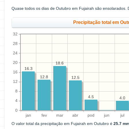
Quase todos os dias de Outubro em Fujairah são ensolarados. D
Precipitação total em Ou
32
28
24
20
18.6
18.6
16.3
16.3
16
12.8
12.8
12.5
12.5
12
8
4.5
4.5
4.0
4.0
4
0
jan
fev
mar
abr
pod
jun
jul
O valor total da precipitação em Fujairah em Outubro é
25.7 mm