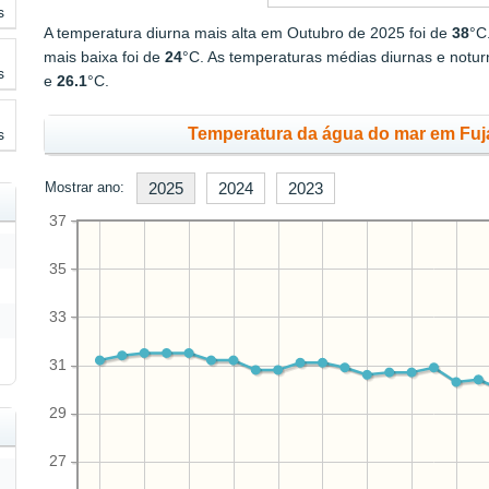
s
A temperatura diurna mais alta em Outubro de 2025 foi de
38
°C
mais baixa foi de
24
°C. As temperaturas médias diurnas e notu
s
e
26.1
°C.
Temperatura da água do mar em Fuj
s
Mostrar ano:
2025
2024
2023
37
35
33
31
29
27