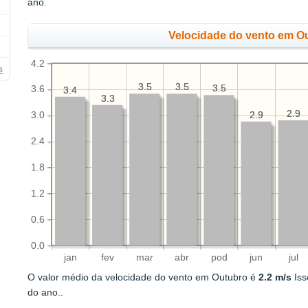
ano.
Velocidade do vento em O
4.2
s
3.5
3.5
3.5
3.5
3.5
3.5
3.6
3.4
3.4
3.3
3.3
2.9
2.9
2.9
2.9
3.0
2.4
1.8
1.2
0.6
0.0
jan
fev
mar
abr
pod
jun
jul
O valor médio da velocidade do vento em Outubro é
2.2 m/s
Iss
do ano..