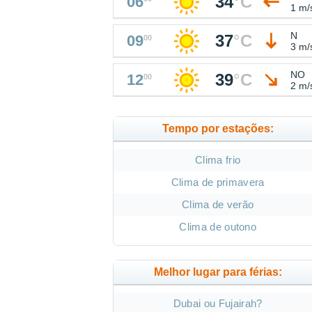
34
°
C
06
1 m/
N
37
°
C
09
00
3 m/
NO
39
°
C
12
00
2 m/
Tempo por estações:
Clima frio
Clima de primavera
Clima de verão
Clima de outono
Melhor lugar para férias:
Dubai ou Fujairah?