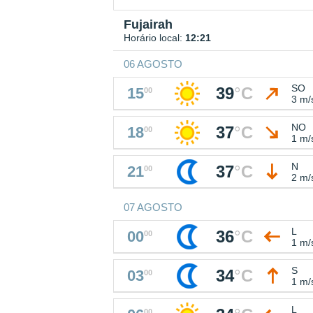
Fujairah
Horário local:
12:21
06 AGOSTO
SO
39
°
C
15
00
3 m/
NO
37
°
C
18
00
1 m/
N
37
°
C
21
00
2 m/
07 AGOSTO
L
36
°
C
00
00
1 m/
S
34
°
C
03
00
1 m/
L
00