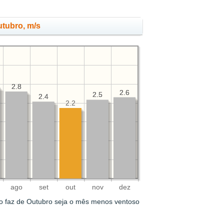
utubro, m/s
2.8
2.8
2.6
2.6
2.5
2.5
2.4
2.4
2.2
ago
set
out
nov
dez
o faz de Outubro seja o mês menos ventoso