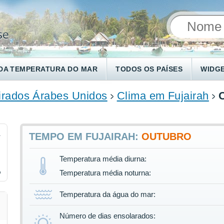
DA TEMPERATURA DO MAR
TODOS OS PAÍSES
WIDG
rados Árabes Unidos
Clima em Fujairah
1
TEMPO EM FUJAIRAH:
OUTUBRO
Temperatura média diurna:
%
Temperatura média noturna:
Temperatura da água do mar:
Número de dias ensolarados: