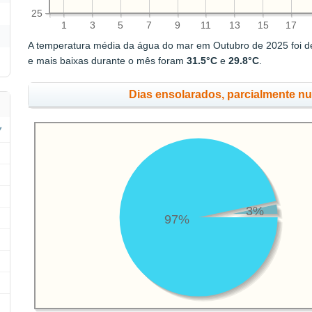
25
1
3
5
7
9
11
13
15
17
A temperatura média da água do mar em Outubro de 2025 foi 
e mais baixas durante o mês foram
31.5°C
e
29.8°C
.
Dias ensolarados, parcialmente n
3%
97%