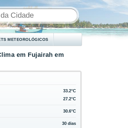
ETS METEOROLÓGICOS
Clima em Fujairah em
33.2°C
27.2°C
30.6°C
30 dias