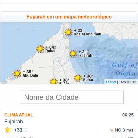
Fujairah em um mapa meteorológico
Leaflet
| Tiles © Esri
CLIMA ATUAL
06:25
Fujairah
+31
°C
NO 3 m/s