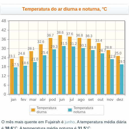
Temperatura do ar diurna e noturna, °C
48
42
38.6
37.6
36.8
36.7
36.3
36
33.4
32.6
31.5
31.2
30.1
29.3
28.8
28.8
30
28.1
26.7
25.4
25.0
24.8
23.1
22.9
24
21.0
19.5
18.6
17.5
18
12
6
0
jan
fev
mar
abr
pod
jun
jul
ago
set
out
nov
dez
Temperatura
Temperatura
diurna
noturna
O mês mais quente em Fujairah é
junho
. A temperatura média diária
é
38.6
°C. A temperatura média noturna é
31.5
°C.