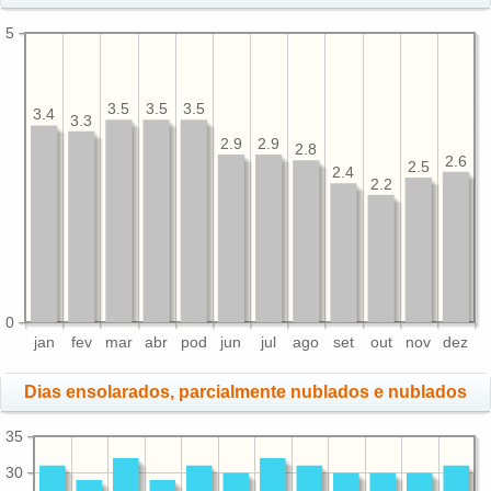
5
3.5
3.5
3.5
3.4
3.3
2.9
2.9
2.8
2.6
2.5
2.4
2.2
0
jan
fev
mar
abr
pod
jun
jul
ago
set
out
nov
dez
Dias ensolarados, parcialmente nublados e nublados
35
30