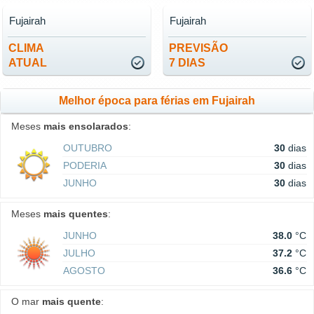
Fujairah
Fujairah
CLIMA
PREVISÃO
ATUAL
7 DIAS
Melhor época para férias em Fujairah
Meses
mais ensolarados
:
OUTUBRO
30
dias
PODERIA
30
dias
JUNHO
30
dias
Meses
mais quentes
:
JUNHO
38.0
°C
JULHO
37.2
°C
AGOSTO
36.6
°C
O mar
mais quente
: