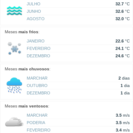
JULHO
32.7
°C
JUNHO
32.6
°C
AGOSTO
32.0
°C
Meses
mais frios
:
JANEIRO
22.6
°C
FEVEREIRO
24.1
°C
DEZEMBRO
24.6
°C
Meses
mais chuvosos
:
MARCHAR
2
dias
OUTUBRO
1
dia
DEZEMBRO
1
dia
Meses
mais ventosos
:
MARCHAR
3.5
m/s
PODERIA
3.5
m/s
FEVEREIRO
3.4
m/s