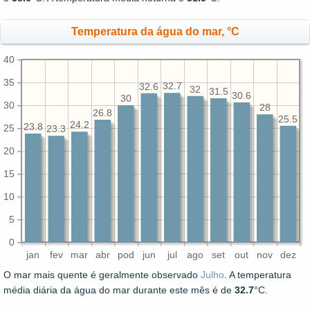
Temperatura da água do mar, °C
40
35
32.7
32.6
32
31.5
30.6
30
30
28
26.8
25.5
24.2
23.8
25
23.3
20
15
10
5
0
jan
fev
mar
abr
pod
jun
jul
ago
set
out
nov
dez
O mar mais quente é geralmente observado
Julho
. A temperatura
média diária da água do mar durante este mês é de
32.7
°C.