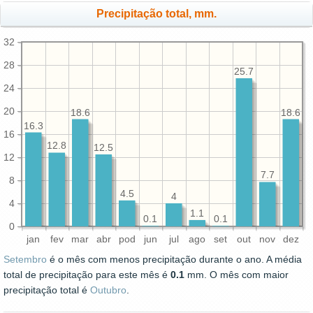
Precipitação total, mm.
32
28
25.7
24
20
18.6
18.6
16.3
16
12.8
12.5
12
7.7
8
4.5
4
4
1.1
0.1
0.1
0
jan
fev
mar
abr
pod
jun
jul
ago
set
out
nov
dez
Setembro
é o mês com menos precipitação durante o ano. A média
total de precipitação para este mês é
0.1
mm. O mês com maior
precipitação total é
Outubro
.