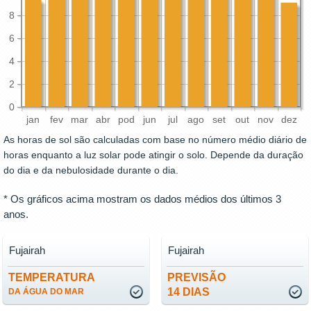
8
6
4
2
0
jan
fev
mar
abr
pod
jun
jul
ago
set
out
nov
dez
As horas de sol são calculadas com base no número médio diário de
horas enquanto a luz solar pode atingir o solo. Depende da duração
do dia e da nebulosidade durante o dia.
* Os gráficos acima mostram os dados médios dos últimos 3
anos.
Fujairah
Fujairah
TEMPERATURA
PREVISÃO
14 DIAS
DA ÁGUA DO MAR