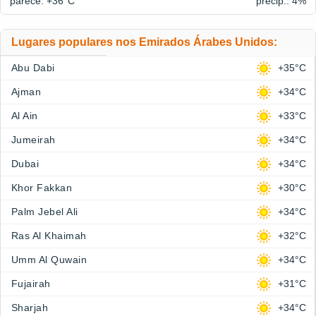
parece: +36°
C
precip.: 4%
Lugares populares nos Emirados Árabes Unidos:
Abu Dabi
+35°C
Ajman
+34°C
Al Ain
+33°C
Jumeirah
+34°C
Dubai
+34°C
Khor Fakkan
+30°C
Palm Jebel Ali
+34°C
Ras Al Khaimah
+32°C
Umm Al Quwain
+34°C
Fujairah
+31°C
Sharjah
+34°C