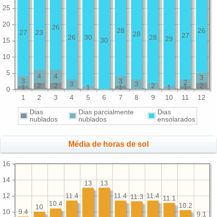
25
20
26
28
26
27
23
28
27
26
30
28
29
15
30
10
5
4
4
3
3
3
2
3
3
2
2
2
2
1
1
1
1
1
0
1
2
3
4
5
6
7
8
9
10
11
12
Dias
Dias parcialmente
Dias
nublados
nublados
ensolarados
Média de horas de sol
16
14
13
13
12
11.4
11.4
11.4
11.3
11.1
10.4
10.2
10
10
9.4
9.1