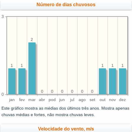
Número de dias chuvosos
3
2
1
1
1
1
1
0
0
0
0
0
0
0
jan
fev
mar
abr
pod
jun
jul
ago
set
out
nov
dez
Este gráfico mostra as médias dos últimos três anos. Mostra apenas
chuvas médias e fortes, não mostra chuvas leves.
Velocidade do vento, m/s