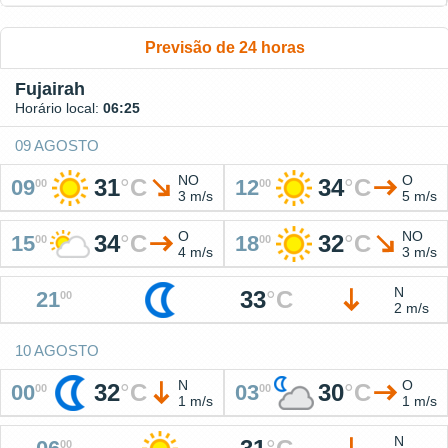
Previsão de 24 horas
Fujairah
Horário local:
06:25
09 AGOSTO
NO
O
31
°
C
34
°
C
09
12
00
00
3 m/s
5 m/s
O
NO
34
°
C
32
°
C
15
18
00
00
4 m/s
3 m/s
N
33
°
C
21
00
2 m/s
10 AGOSTO
N
O
32
°
C
30
°
C
00
03
00
00
1 m/s
1 m/s
N
00