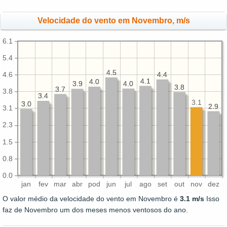
Velocidade do vento em Novembro, m/s
6.1
5.4
4.5
4.5
4.6
4.4
4.4
4.1
4.1
4.0
4.0
4.0
4.0
3.9
3.9
3.8
3.8
3.7
3.7
3.8
3.4
3.4
3.1
3.0
3.0
2.9
2.9
3.1
2.3
1.5
0.8
0.0
jan
fev
mar
abr
pod
jun
jul
ago
set
out
nov
dez
O valor médio da velocidade do vento em Novembro é
3.1 m/s
Isso
faz de Novembro um dos meses menos ventosos do ano.