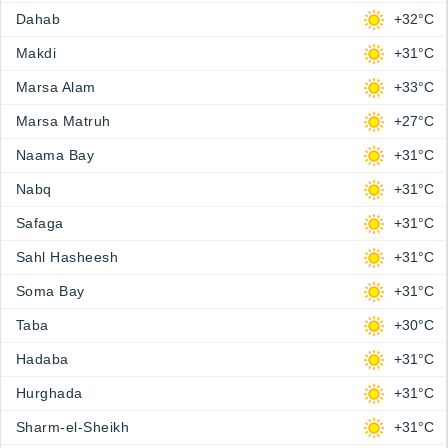
Dahab
+32°C
Makdi
+31°C
Marsa Alam
+33°C
Marsa Matruh
+27°C
Naama Bay
+31°C
Nabq
+31°C
Safaga
+31°C
Sahl Hasheesh
+31°C
Soma Bay
+31°C
Taba
+30°C
Hadaba
+31°C
Hurghada
+31°C
Sharm-el-Sheikh
+31°C