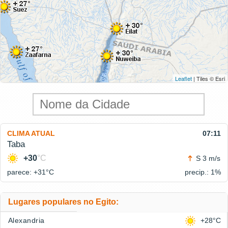
Leaflet
| Tiles © Esri
CLIMA ATUAL
07:11
Taba
+30
°C
S 3 m/s
parece: +31°
C
precip.: 1%
Lugares populares no Egito:
Alexandria
+28°C