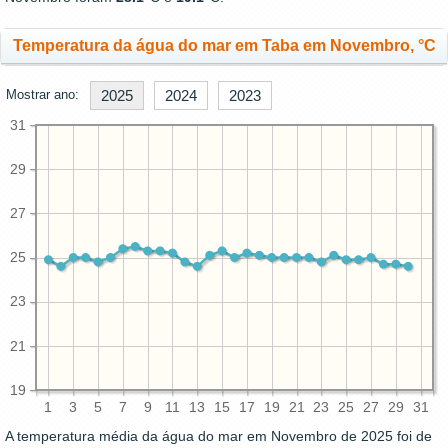
Temperatura da água do mar em Taba em Novembro, °C
Mostrar ano:
2025
2024
2023
31
29
27
25
23
21
19
1
3
5
7
9
11
13
15
17
19
21
23
25
27
29
31
A temperatura média da água do mar em Novembro de 2025 foi de