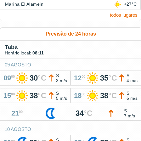
Marina El Alamein
+27°C
todos lugares
Previsão de 24 horas
Taba
Horário local:
08:11
09 AGOSTO
S
S
30
°
C
35
°
C
09
12
00
00
3 m/s
4 m/s
S
S
38
°
C
38
°
C
15
18
00
00
5 m/s
6 m/s
S
34
°
C
21
00
7 m/s
10 AGOSTO
S
S
00
00