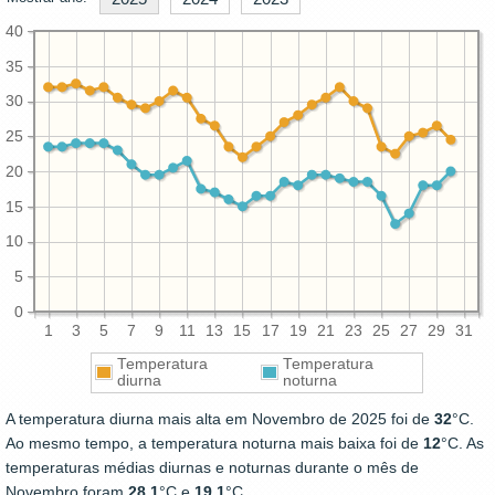
40
35
30
25
20
15
10
5
0
1
3
5
7
9
11
13
15
17
19
21
23
25
27
29
31
Temperatura
Temperatura
diurna
noturna
A temperatura diurna mais alta em Novembro de 2025 foi de
32
°C.
Ao mesmo tempo, a temperatura noturna mais baixa foi de
12
°C. As
temperaturas médias diurnas e noturnas durante o mês de
Novembro foram
28.1
°C e
19.1
°C.