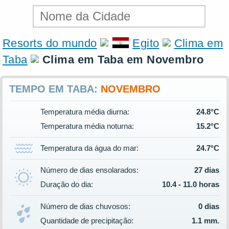
Resorts do mundo
Egito
Clima em
Taba
Clima em Taba em Novembro
TEMPO EM TABA:
NOVEMBRO
Temperatura média diurna:
24.8°C
Temperatura média noturna:
15.2°C
Temperatura da água do mar:
24.7°C
Número de dias ensolarados:
27 dias
Duração do dia:
10.4 - 11.0 horas
Número de dias chuvosos:
0 dias
Quantidade de precipitação:
1.1 mm.