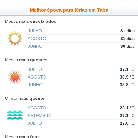
Melhor época para férias em Taba
Meses
mais ensolarados
:
JULHO
31
dias
AGOSTO
31
dias
JUNHO
30
dias
Meses
mais quentes
:
JULHO
37.1
°C
AGOSTO
36.9
°C
JUNHO
35.8
°C
O mar
mais quente
:
AGOSTO
28.1
°C
SETEMBRO
27.1
°C
JULHO
27.0
°C
Meses
mais frios
: