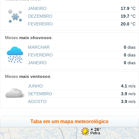
JANEIRO
17.9
°C
DEZEMBRO
19.7
°C
FEVEREIRO
20.0
°C
Meses
mais chuvosos
:
MARCHAR
0
dias
FEVEREIRO
0
dias
JANEIRO
0
dias
Meses
mais ventosos
:
JUNHO
4.1
m/s
SETEMBRO
3.9
m/s
AGOSTO
3.9
m/s
Taba em um mapa meteorológico