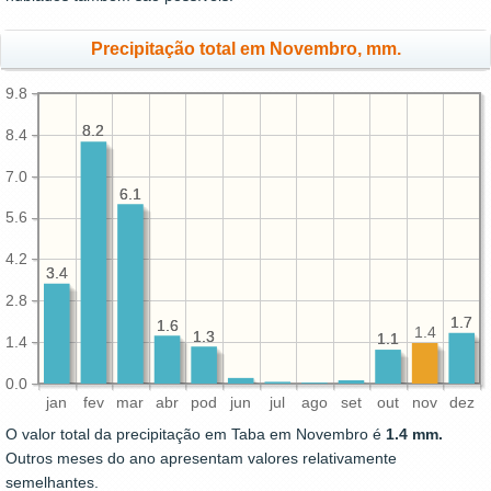
Precipitação total em Novembro, mm.
9.8
8.2
8.2
8.4
7.0
6.1
6.1
5.6
4.2
3.4
3.4
2.8
1.7
1.7
1.6
1.6
1.4
1.3
1.3
1.1
1.1
1.4
0.0
jan
fev
mar
abr
pod
jun
jul
ago
set
out
nov
dez
O valor total da precipitação em Taba em Novembro é
1.4 mm.
Outros meses do ano apresentam valores relativamente
semelhantes.