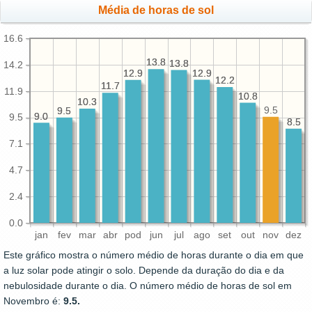
Média de horas de sol
16.6
13.8
13.8
13.8
13.8
14.2
12.9
12.9
12.9
12.9
12.2
12.2
11.7
11.7
11.9
10.8
10.8
10.3
10.3
9.5
9.5
9.5
9.0
9.0
9.5
8.5
8.5
7.1
4.7
2.4
0.0
jan
fev
mar
abr
pod
jun
jul
ago
set
out
nov
dez
Este gráfico mostra o número médio de horas durante o dia em que
a luz solar pode atingir o solo. Depende da duração do dia e da
nebulosidade durante o dia. O número médio de horas de sol em
Novembro é:
9.5.