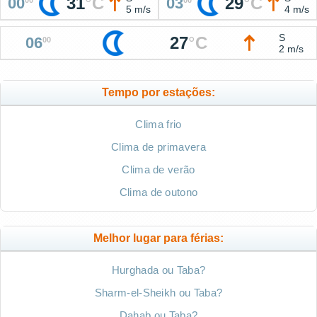
31
°
C
29
°
C
00
03
5 m/s
4 m/s
S
27
°
C
06
00
2 m/s
Tempo por estações:
Clima frio
Clima de primavera
Clima de verão
Clima de outono
Melhor lugar para férias:
Hurghada ou Taba?
Sharm-el-Sheikh ou Taba?
Dahab ou Taba?