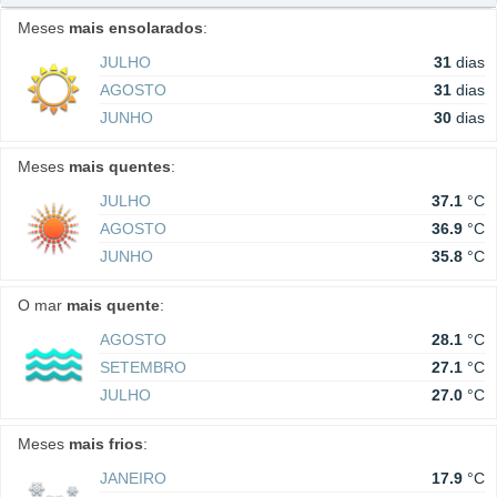
Meses
mais ensolarados
:
JULHO
31
dias
AGOSTO
31
dias
JUNHO
30
dias
Meses
mais quentes
:
JULHO
37.1
°C
AGOSTO
36.9
°C
JUNHO
35.8
°C
O mar
mais quente
:
AGOSTO
28.1
°C
SETEMBRO
27.1
°C
JULHO
27.0
°C
Meses
mais frios
:
JANEIRO
17.9
°C