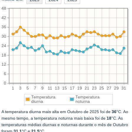
48
42
36
30
24
18
12
6
0
1
3
5
7
9
11
13
15
17
19
21
23
25
27
29
31
Temperatura
Temperatura
diurna
noturna
A temperatura diurna mais alta em Outubro de 2025 foi de
36
°C. Ao
mesmo tempo, a temperatura noturna mais baixa foi de
18
°C. As
temperaturas médias diurnas e noturnas durante o mês de Outubro
foram
31.1
°C e
21.5
°C.