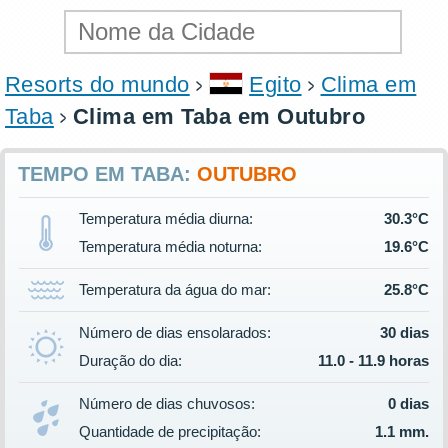
Resorts do mundo
Egito
Clima em
Taba
Clima em Taba em Outubro
TEMPO EM TABA:
OUTUBRO
Temperatura média diurna:
30.3°C
Temperatura média noturna:
19.6°C
Temperatura da água do mar:
25.8°C
Número de dias ensolarados:
30 dias
Duração do dia:
11.0 - 11.9 horas
Número de dias chuvosos:
0 dias
Quantidade de precipitação:
1.1 mm.