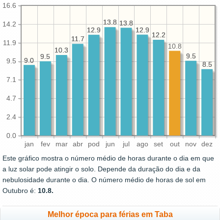
16.6
13.8
13.8
13.8
13.8
14.2
12.9
12.9
12.9
12.9
12.2
12.2
11.7
11.7
11.9
10.8
10.3
10.3
9.5
9.5
9.5
9.5
9.0
9.0
9.5
8.5
8.5
7.1
4.7
2.4
0.0
jan
fev
mar
abr
pod
jun
jul
ago
set
out
nov
dez
Este gráfico mostra o número médio de horas durante o dia em que
a luz solar pode atingir o solo. Depende da duração do dia e da
nebulosidade durante o dia. O número médio de horas de sol em
Outubro é:
10.8.
Melhor época para férias em Taba