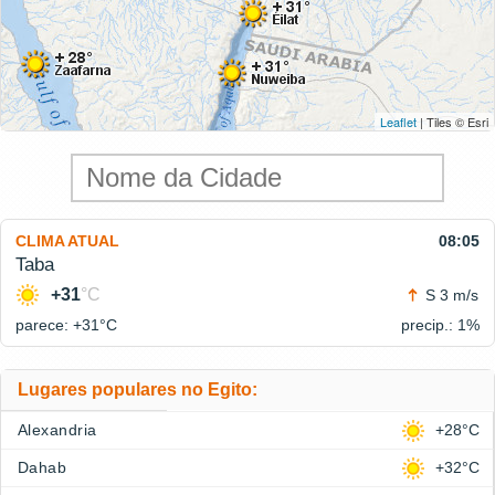
Leaflet
| Tiles © Esri
CLIMA ATUAL
08:05
Taba
+31
°C
S 3 m/s
parece: +31°
C
precip.: 1%
Lugares populares no Egito:
Alexandria
+28°C
Dahab
+32°C