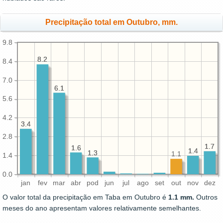
Precipitação total em Outubro, mm.
9.8
8.2
8.2
8.4
7.0
6.1
6.1
5.6
4.2
3.4
3.4
2.8
1.7
1.7
1.6
1.6
1.4
1.4
1.3
1.3
1.1
1.4
0.0
jan
fev
mar
abr
pod
jun
jul
ago
set
out
nov
dez
O valor total da precipitação em Taba em Outubro é
1.1 mm.
Outros
meses do ano apresentam valores relativamente semelhantes.