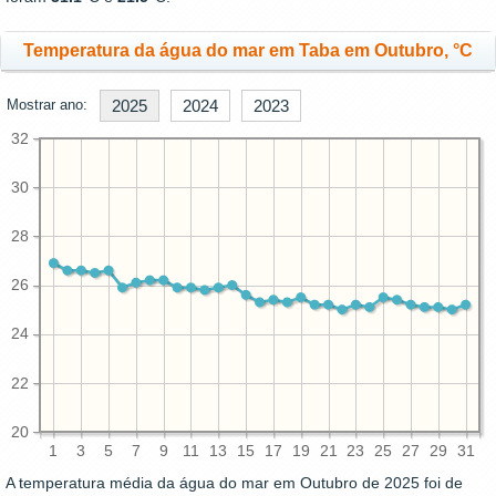
Temperatura da água do mar em Taba em Outubro, °C
Mostrar ano:
2025
2024
2023
32
30
28
26
24
22
20
1
3
5
7
9
11
13
15
17
19
21
23
25
27
29
31
A temperatura média da água do mar em Outubro de 2025 foi de