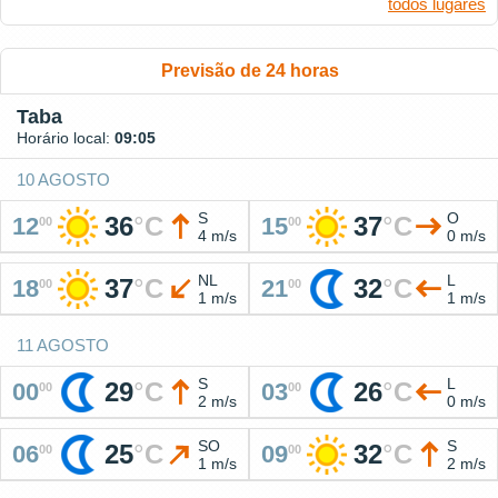
todos lugares
Previsão de 24 horas
Taba
Horário local:
09:05
10 AGOSTO
S
O
36
°
C
37
°
C
12
15
00
00
4 m/s
0 m/s
NL
L
37
°
C
32
°
C
18
21
00
00
1 m/s
1 m/s
11 AGOSTO
S
L
29
°
C
26
°
C
00
03
00
00
2 m/s
0 m/s
SO
S
25
°
C
32
°
C
06
09
00
00
1 m/s
2 m/s