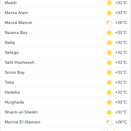
Makdi
+31°C
Marsa Alam
+33°C
Marsa Matruh
+26°C
Naama Bay
+31°C
Nabq
+31°C
Safaga
+31°C
Sahl Hasheesh
+31°C
Soma Bay
+31°C
Taba
+31°C
Hadaba
+31°C
Hurghada
+31°C
Sharm-el-Sheikh
+31°C
Marina El Alamein
+26°C