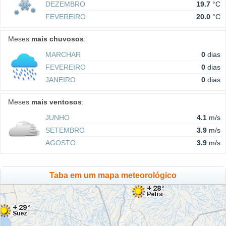
DEZEMBRO
19.7
°C
FEVEREIRO
20.0
°C
Meses
mais chuvosos
:
MARCHAR
0
dias
FEVEREIRO
0
dias
JANEIRO
0
dias
Meses
mais ventosos
:
JUNHO
4.1
m/s
SETEMBRO
3.9
m/s
AGOSTO
3.9
m/s
Taba em um mapa meteorológico