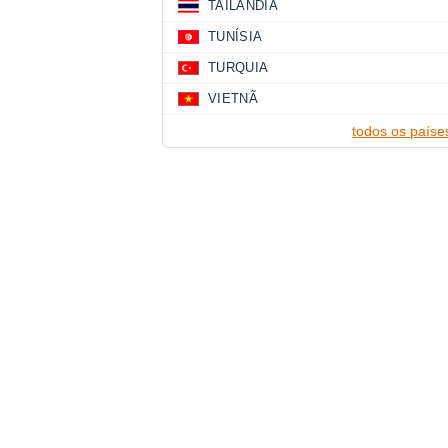
TAILÂNDIA
TUNÍSIA
TURQUIA
VIETNÃ
todos os paíse