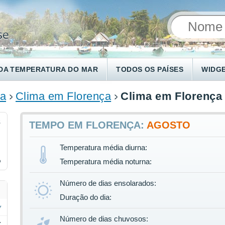
DA TEMPERATURA DO MAR
TODOS OS PAÍSES
WIDG
ia
Clima em Florença
Clima em Florença
8
TEMPO EM FLORENÇA:
AGOSTO
Temperatura média diurna:
%
Temperatura média noturna:
Número de dias ensolarados:
Duração do dia:
Número de dias chuvosos:
C