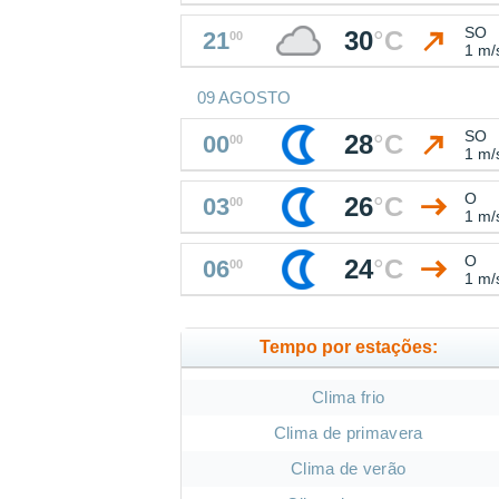
SO
30
°
C
21
00
1 m/
09 AGOSTO
SO
28
°
C
00
00
1 m/
O
26
°
C
03
00
1 m/
O
24
°
C
06
00
1 m/
Tempo por estações:
Clima frio
Clima de primavera
Clima de verão