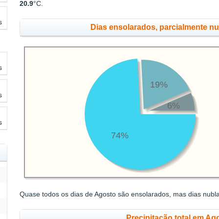
20.9
°C.
s
Dias ensolarados, parcialmente n
s
19%
s
6%
s
74%
Quase todos os dias de Agosto são ensolarados, mas dias nubl
Precipitação total em Ag