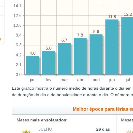
14.7
12.2
12.2
12.6
11.8
11.8
10.5
8.6
8.6
7.8
7.8
8.4
s
6.7
6.7
6.3
5.0
5.0
4.0
4.0
4.2
2.1
0.0
jan
fev
mar
abr
pod
jun
jul
Este gráfico mostra o número médio de horas durante o dia em q
da duração do dia e da nebulosidade durante o dia. O número 
Melhor época para férias 
Meses
mais ensolarados
:
Mese
JULHO
26
dias