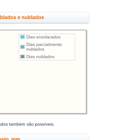
ublados e nublados
Dias ensolarados
Dias parcialmente
nublados
Dias nublados
ados também são possíveis.
osto, mm.