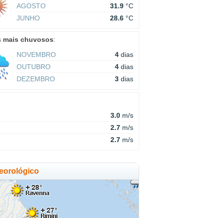
AGOSTO
31.9
°C
JUNHO
28.6
°C
s
mais chuvosos
:
NOVEMBRO
4
dias
OUTUBRO
4
dias
DEZEMBRO
3
dias
3.0
m/s
2.7
m/s
2.7
m/s
eorológico