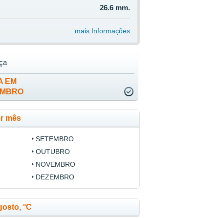
26.6 mm.
mais Informações
ça
A EM
EMBRO
or mês
SETEMBRO
OUTUBRO
NOVEMBRO
DEZEMBRO
osto, °C