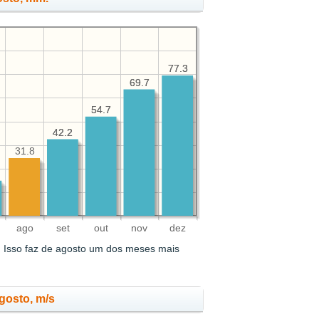
77.3
77.3
69.7
69.7
54.7
54.7
42.2
42.2
31.8
ago
set
out
nov
dez
.
Isso faz de agosto um dos meses mais
gosto, m/s