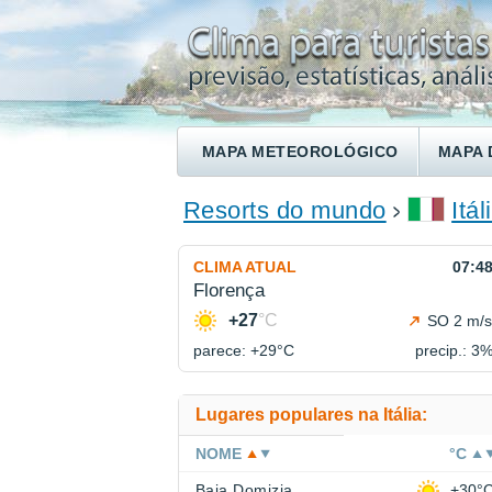
MAPA METEOROLÓGICO
MAPA 
ENCONTRE UM HOTEL
Resorts do mundo
Itál
CLIMA ATUAL
07:4
Florença
+27
°C
SO 2 m/s
parece: +29°
C
precip.: 3
Lugares populares na Itália:
NOME
°C
Baia Domizia
+30°