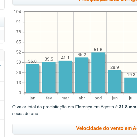
104
91
78
65
51.6
51.6
52
45.2
45.2
41.1
41.1
39.5
39.5
36.8
36.8
39
28.9
28.9
26
19.3
19.3
13
0
jan
fev
mar
abr
pod
jun
jul
O valor total da precipitação em Florença em Agosto é
31.8 mm
secos do ano.
Velocidade do vento em A