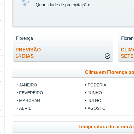
Quantidade de precipitação:
C
C
C
Florença
Floren
C
PREVISÃO
CLIM
C
14 DIAS
SET
C
C
Clima em Florença p
C
JANEIRO
PODERIA
C
FEVEREIRO
JUNHO
MARCHAR
JULHO
C
ABRIL
AGOSTO
C
C
Temperatura do ar em Ag
C