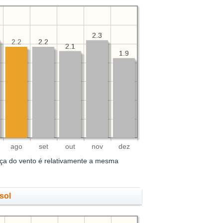
2.3
2.3
2.2
2.2
2.2
2.1
2.1
1.9
1.9
ago
set
out
nov
dez
rça do vento é relativamente a mesma
sol