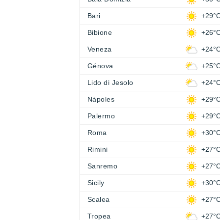
Bari
+29°
Bibione
+26°
Veneza
+24°
Génova
+25°
Lido di Jesolo
+24°
Nápoles
+29°
Palermo
+29°
Roma
+30°
Rimini
+27°
Sanremo
+27°
Sicily
+30°
Scalea
+27°
Tropea
+27°