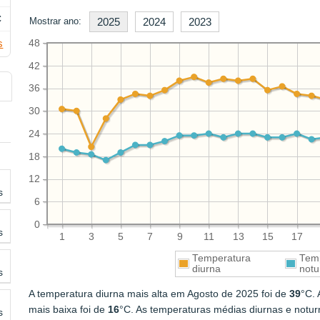
C
Mostrar ano:
2025
2024
2023
s
48
42
36
30
24
18
12
s
6
0
s
1
3
5
7
9
11
13
15
17
Temperatura
Tem
diurna
notu
s
A temperatura diurna mais alta em Agosto de 2025 foi de
39
°C.
mais baixa foi de
16
°C. As temperaturas médias diurnas e notu
s