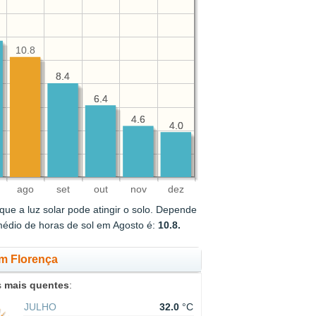
10.8
8.4
8.4
6.4
6.4
4.6
4.6
4.0
4.0
ago
set
out
nov
dez
ue a luz solar pode atingir o solo. Depende
médio de horas de sol em Agosto é:
10.8.
em Florença
s
mais quentes
:
JULHO
32.0
°C