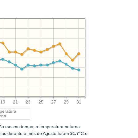
19
21
23
25
27
29
31
peratura
rna
 Ao mesmo tempo, a temperatura noturna
rnas durante o mês de Agosto foram
31.7
°C e