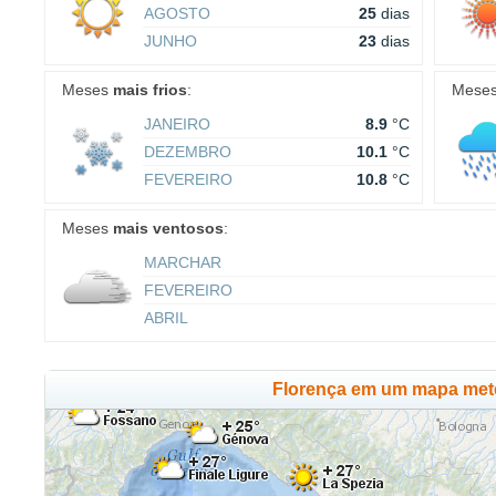
AGOSTO
25
dias
JUNHO
23
dias
Meses
mais frios
:
Mese
JANEIRO
8.9
°C
DEZEMBRO
10.1
°C
FEVEREIRO
10.8
°C
Meses
mais ventosos
:
MARCHAR
FEVEREIRO
ABRIL
Florença em um mapa met