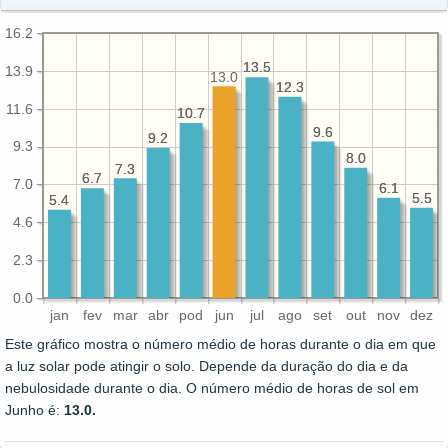
16.2
13.5
13.5
13.9
13.0
12.3
12.3
11.6
10.7
10.7
9.6
9.6
9.2
9.2
9.3
8.0
8.0
7.3
7.3
6.7
6.7
7.0
6.1
6.1
5.5
5.5
5.4
5.4
4.6
2.3
0.0
jan
fev
mar
abr
pod
jun
jul
ago
set
out
nov
dez
Este gráfico mostra o número médio de horas durante o dia em que
a luz solar pode atingir o solo. Depende da duração do dia e da
nebulosidade durante o dia. O número médio de horas de sol em
Junho é:
13.0.