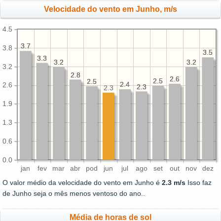
Velocidade do vento em Junho, m/s
4.5
3.7
3.7
3.8
3.5
3.5
3.3
3.3
3.2
3.2
3.2
3.2
3.2
2.8
2.8
2.6
2.6
2.5
2.5
2.5
2.5
2.4
2.4
2.6
2.3
2.3
2.3
1.9
1.3
0.6
0.0
jan
fev
mar
abr
pod
jun
jul
ago
set
out
nov
dez
O valor médio da velocidade do vento em Junho é
2.3 m/s
Isso faz
de Junho seja o mês menos ventoso do ano..
Média de horas de sol