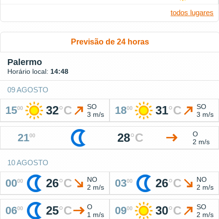
todos lugares
Previsão de 24 horas
Palermo
Horário local:
14:48
09 AGOSTO
SO
SO
32
°
C
31
°
C
15
18
00
00
3 m/s
3 m/s
O
28
°
C
21
00
2 m/s
10 AGOSTO
NO
NO
26
°
C
26
°
C
00
03
00
00
2 m/s
2 m/s
O
SO
25
°
C
30
°
C
06
09
00
00
1 m/s
2 m/s