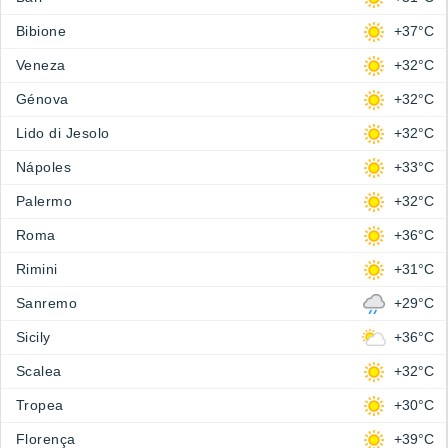
Bibione
+37°C
Veneza
+32°C
Génova
+32°C
Lido di Jesolo
+32°C
Nápoles
+33°C
Palermo
+32°C
Roma
+36°C
Rimini
+31°C
Sanremo
+29°C
Sicily
+36°C
Scalea
+32°C
Tropea
+30°C
Florença
+39°C