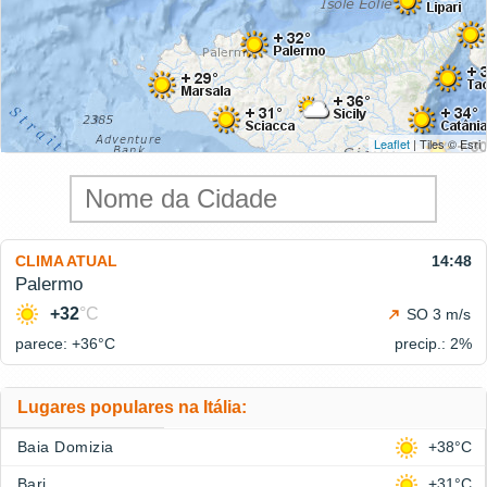
Leaflet
| Tiles © Esri
CLIMA ATUAL
14:48
Palermo
+32
°C
SO 3 m/s
parece: +36°
C
precip.: 2%
Lugares populares na Itália:
Baia Domizia
+38°C
Bari
+31°C