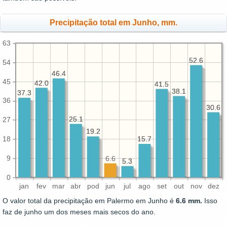
Precipitação total em Junho, mm.
63
52.6
52.6
54
46.4
46.4
45
42.0
42.0
41.5
41.5
38.1
38.1
37.3
37.3
36
30.6
30.6
25.1
25.1
27
19.2
19.2
18
15.7
15.7
9
6.6
5.3
5.3
0
jan
fev
mar
abr
pod
jun
jul
ago
set
out
nov
dez
O valor total da precipitação em Palermo em Junho é
6.6 mm.
Isso
faz de junho um dos meses mais secos do ano.