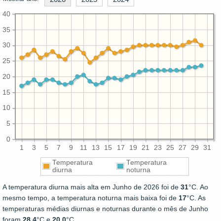
40
35
30
25
20
15
10
5
0
1
3
5
7
9
11
13
15
17
19
21
23
25
27
29
31
Temperatura
Temperatura
diurna
noturna
A temperatura diurna mais alta em Junho de 2026 foi de
31
°C. Ao
mesmo tempo, a temperatura noturna mais baixa foi de
17
°C. As
temperaturas médias diurnas e noturnas durante o mês de Junho
foram
28.4
°C e
20.0
°C.