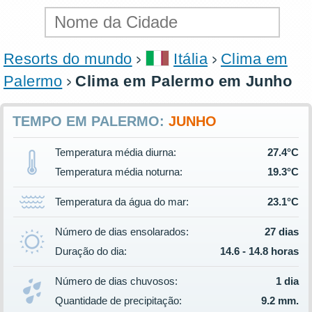
Resorts do mundo
Itália
Clima em
Palermo
Clima em Palermo em Junho
TEMPO EM PALERMO:
JUNHO
Temperatura média diurna:
27.4°C
Temperatura média noturna:
19.3°C
Temperatura da água do mar:
23.1°C
Número de dias ensolarados:
27 dias
Duração do dia:
14.6 - 14.8 horas
Número de dias chuvosos:
1 dia
Quantidade de precipitação:
9.2 mm.