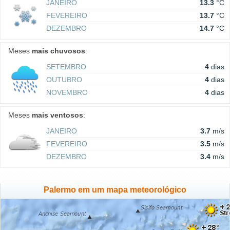
JANEIRO
13.3
°C
FEVEREIRO
13.7
°C
DEZEMBRO
14.7
°C
Meses
mais chuvosos
:
SETEMBRO
4
dias
OUTUBRO
4
dias
NOVEMBRO
4
dias
Meses
mais ventosos
:
JANEIRO
3.7
m/s
FEVEREIRO
3.5
m/s
DEZEMBRO
3.4
m/s
Palermo em um mapa meteorológico