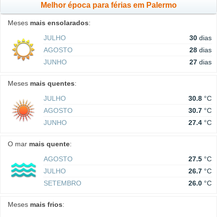
Melhor época para férias em Palermo
Meses
mais ensolarados
:
JULHO
30
dias
AGOSTO
28
dias
JUNHO
27
dias
Meses
mais quentes
:
JULHO
30.8
°C
AGOSTO
30.7
°C
JUNHO
27.4
°C
O mar
mais quente
:
AGOSTO
27.5
°C
JULHO
26.7
°C
SETEMBRO
26.0
°C
Meses
mais frios
: