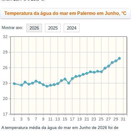
Temperatura da água do mar em Palermo em Junho, °C
Mostrar ano:
2026
2025
2024
32
29
26
23
20
17
1
3
5
7
9
11
13
15
17
19
21
23
25
27
29
31
A temperatura média da água do mar em Junho de 2026 foi de