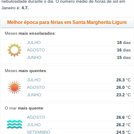
nebulosidade durante o dia. O número médio de horas de sol em
Janeiro é:
4.7.
Melhor época para férias em Santa Margherita Ligure
Meses
mais ensolarados
:
JULHO
18
dias
AGOSTO
16
dias
JUNHO
15
dias
Meses
mais quentes
:
JULHO
26.3
°C
AGOSTO
26.0
°C
JUNHO
23.2
°C
O mar
mais quente
:
AGOSTO
26.6
°C
JULHO
26.2
°C
SETEMBRO
24.5
°C