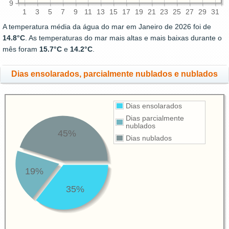
9
1
3
5
7
9
11
13
15
17
19
21
23
25
27
29
31
A temperatura média da água do mar em Janeiro de 2026 foi de
14.8°C
. As temperaturas do mar mais altas e mais baixas durante o
mês foram
15.7°C
e
14.2°C
.
Dias ensolarados, parcialmente nublados e nublados
Dias ensolarados
Dias parcialmente
nublados
45%
Dias nublados
19%
35%