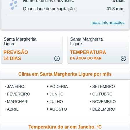
Número de dias chuvosos:
3 dias
Quantidade de precipitação:
41.8 mm.
mais Informações
Santa Margherita
Santa Margherita
Ligure
Ligure
PREVISÃO
TEMPERATURA
14 DIAS
DA ÁGUA DO MAR
Clima em Santa Margherita Ligure por mês
JANEIRO
PODERIA
SETEMBRO
FEVEREIRO
JUNHO
OUTUBRO
MARCHAR
JULHO
NOVEMBRO
ABRIL
AGOSTO
DEZEMBRO
Temperatura do ar em Janeiro, °C