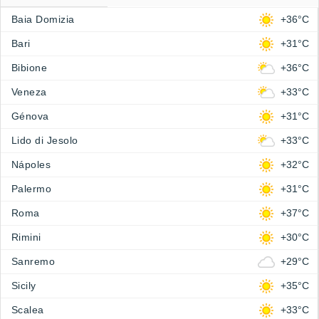
Baia Domizia
+36°C
Bari
+31°C
Bibione
+36°C
Veneza
+33°C
Génova
+31°C
Lido di Jesolo
+33°C
Nápoles
+32°C
Palermo
+31°C
Roma
+37°C
Rimini
+30°C
Sanremo
+29°C
Sicily
+35°C
Scalea
+33°C