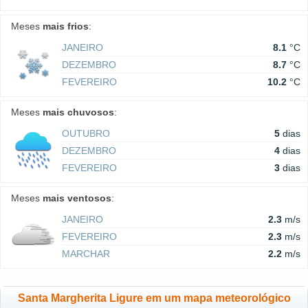
Meses
mais frios
:
JANEIRO
8.1
°C
DEZEMBRO
8.7
°C
FEVEREIRO
10.2
°C
Meses
mais chuvosos
:
OUTUBRO
5
dias
DEZEMBRO
4
dias
FEVEREIRO
3
dias
Meses
mais ventosos
:
JANEIRO
2.3
m/s
FEVEREIRO
2.3
m/s
MARCHAR
2.2
m/s
Santa Margherita Ligure em um mapa meteorológico