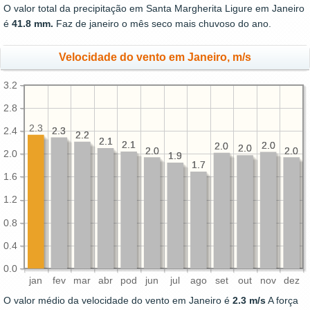
O valor total da precipitação em Santa Margherita Ligure em Janeiro
é
41.8 mm.
Faz de janeiro o mês seco mais chuvoso do ano.
Velocidade do vento em Janeiro, m/s
3.2
2.8
2.3
2.3
2.3
2.4
2.2
2.2
2.1
2.1
2.1
2.1
2.0
2.0
2.0
2.0
2.0
2.0
2.0
2.0
2.0
2.0
2.0
1.9
1.9
1.7
1.7
1.6
1.2
0.8
0.4
0.0
jan
fev
mar
abr
pod
jun
jul
ago
set
out
nov
dez
O valor médio da velocidade do vento em Janeiro é
2.3 m/s
A força