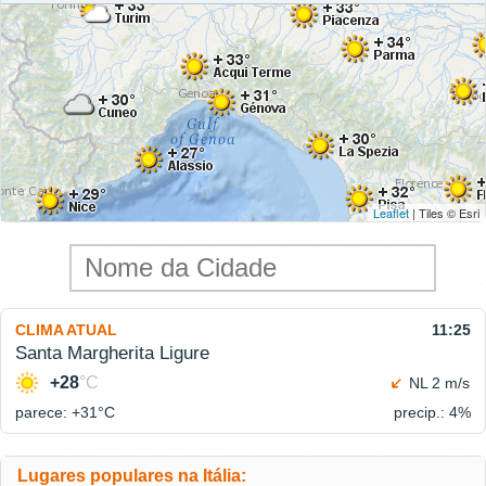
Leaflet
| Tiles © Esri
CLIMA ATUAL
11:25
Santa Margherita Ligure
+28
°C
NL 2 m/s
parece: +31°
C
precip.: 4%
Lugares populares na Itália: