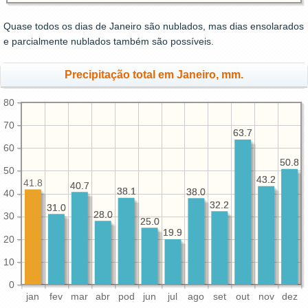
Quase todos os dias de Janeiro são nublados, mas dias ensolarados
e parcialmente nublados também são possíveis.
Precipitação total em Janeiro, mm.
80
70
63.7
63.7
60
50.8
50.8
50
43.2
43.2
41.8
40.7
40.7
38.1
38.1
38.0
38.0
40
32.2
32.2
31.0
31.0
28.0
28.0
30
25.0
25.0
19.9
19.9
20
10
0
jan
fev
mar
abr
pod
jun
jul
ago
set
out
nov
dez