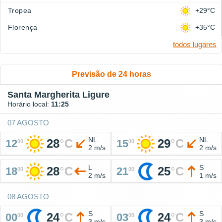
Tropea
+29°C
Florença
+35°C
todos lugares
Previsão de 24 horas
Santa Margherita Ligure
Horário local:
11:25
07 AGOSTO
NL
NL
28
°
C
29
°
C
12
15
00
00
2 m/s
2 m/s
L
S
28
°
C
25
°
C
18
21
00
00
2 m/s
1 m/s
08 AGOSTO
S
S
24
°
C
24
°
C
00
03
00
00
3 m/s
3 m/s