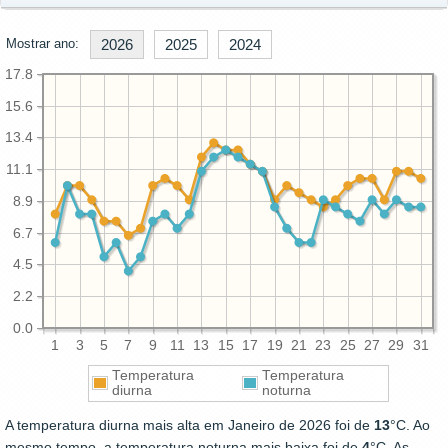
Mostrar ano:
2026
2025
2024
17.8
15.6
13.4
11.1
8.9
6.7
4.5
2.2
0.0
1
3
5
7
9
11
13
15
17
19
21
23
25
27
29
31
Temperatura
Temperatura
diurna
noturna
A temperatura diurna mais alta em Janeiro de 2026 foi de
13
°C. Ao
mesmo tempo, a temperatura noturna mais baixa foi de
4
°C. As