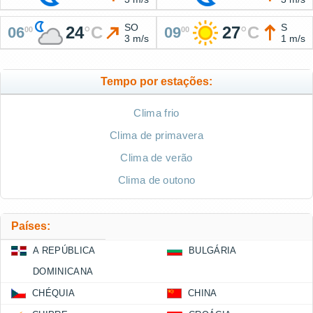
SO
S
24
°
C
27
°
C
06
09
00
00
3 m/s
1 m/s
Tempo por estações:
Clima frio
Clima de primavera
Clima de verão
Clima de outono
Países:
A REPÚBLICA
BULGÁRIA
DOMINICANA
CHÉQUIA
CHINA