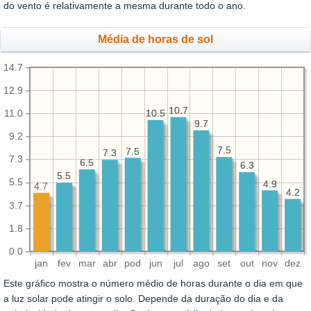
do vento é relativamente a mesma durante todo o ano.
Média de horas de sol
14.7
12.9
10.7
10.7
11.0
10.5
10.5
9.7
9.7
9.2
7.5
7.5
7.5
7.5
7.3
7.3
7.3
6.5
6.5
6.3
6.3
5.5
5.5
5.5
4.9
4.9
4.7
4.2
4.2
3.7
1.8
0.0
jan
fev
mar
abr
pod
jun
jul
ago
set
out
nov
dez
Este gráfico mostra o número médio de horas durante o dia em que
a luz solar pode atingir o solo. Depende da duração do dia e da