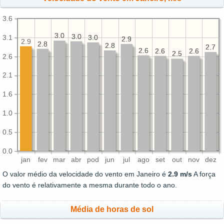
3.6
3.0
3.0
3.0
3.0
3.1
3.0
3.0
2.9
2.9
2.9
2.8
2.8
2.8
2.8
2.7
2.7
2.6
2.6
2.6
2.6
2.6
2.6
2.5
2.5
2.6
2.1
1.6
1.0
0.5
0.0
jan
fev
mar
abr
pod
jun
jul
ago
set
out
nov
dez
O valor médio da velocidade do vento em Janeiro é
2.9 m/s
A força
do vento é relativamente a mesma durante todo o ano.
Média de horas de sol