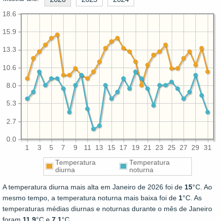
18.6
15.9
13.3
10.6
8.0
5.3
2.7
0.0
1
3
5
7
9
11
13
15
17
19
21
23
25
27
29
31
Temperatura
Temperatura
diurna
noturna
A temperatura diurna mais alta em Janeiro de 2026 foi de
15
°C. Ao
mesmo tempo, a temperatura noturna mais baixa foi de
1
°C. As
temperaturas médias diurnas e noturnas durante o mês de Janeiro
foram
11.9
°C e
7.1
°C.