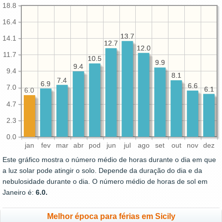
18.8
16.4
13.7
13.7
14.1
12.7
12.7
12.0
12.0
11.7
10.5
10.5
9.9
9.9
9.4
9.4
9.4
8.1
8.1
7.4
7.4
6.9
6.9
6.6
6.6
7.0
6.1
6.1
6.0
4.7
2.3
0.0
jan
fev
mar
abr
pod
jun
jul
ago
set
out
nov
dez
Este gráfico mostra o número médio de horas durante o dia em que
a luz solar pode atingir o solo. Depende da duração do dia e da
nebulosidade durante o dia. O número médio de horas de sol em
Janeiro é:
6.0.
Melhor época para férias em Sicily