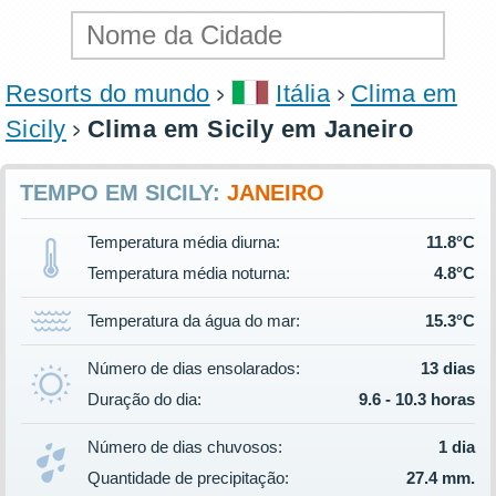
Resorts do mundo
Itália
Clima em
Sicily
Clima em Sicily em Janeiro
TEMPO EM SICILY:
JANEIRO
Temperatura média diurna:
11.8°C
Temperatura média noturna:
4.8°C
Temperatura da água do mar:
15.3°C
Número de dias ensolarados:
13 dias
Duração do dia:
9.6 - 10.3 horas
Número de dias chuvosos:
1 dia
Quantidade de precipitação:
27.4 mm.