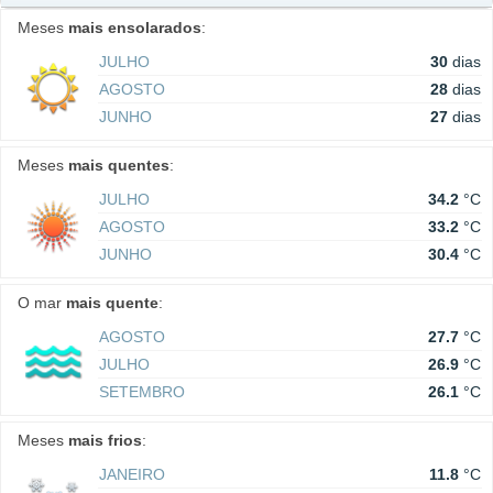
Meses
mais ensolarados
:
JULHO
30
dias
AGOSTO
28
dias
JUNHO
27
dias
Meses
mais quentes
:
JULHO
34.2
°C
AGOSTO
33.2
°C
JUNHO
30.4
°C
O mar
mais quente
:
AGOSTO
27.7
°C
JULHO
26.9
°C
SETEMBRO
26.1
°C
Meses
mais frios
:
JANEIRO
11.8
°C