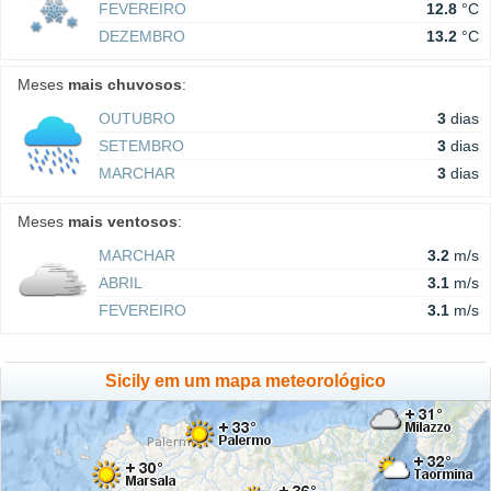
FEVEREIRO
12.8
°C
DEZEMBRO
13.2
°C
Meses
mais chuvosos
:
OUTUBRO
3
dias
SETEMBRO
3
dias
MARCHAR
3
dias
Meses
mais ventosos
:
MARCHAR
3.2
m/s
ABRIL
3.1
m/s
FEVEREIRO
3.1
m/s
Sicily em um mapa meteorológico