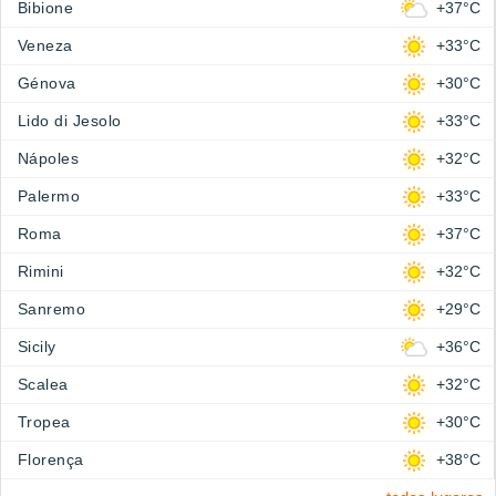
Bibione
+37°C
Veneza
+33°C
Génova
+30°C
Lido di Jesolo
+33°C
Nápoles
+32°C
Palermo
+33°C
Roma
+37°C
Rimini
+32°C
Sanremo
+29°C
Sicily
+36°C
Scalea
+32°C
Tropea
+30°C
Florença
+38°C