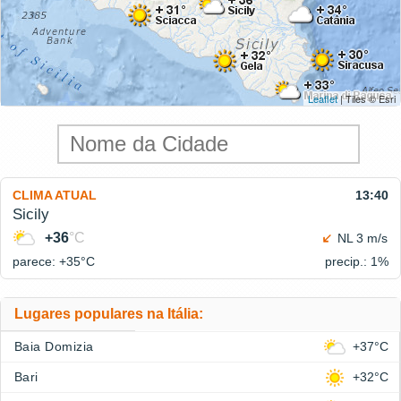
Leaflet
| Tiles © Esri
CLIMA ATUAL
13:40
Sicily
+36
°C
NL 3 m/s
parece: +35°
C
precip.: 1%
Lugares populares na Itália:
Baia Domizia
+37°C
Bari
+32°C