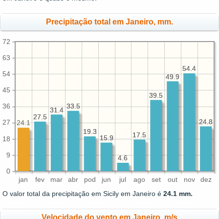
Precipitação total em Janeiro, mm.
72
63
54.4
54.4
54
49.9
49.9
45
39.5
39.5
33.5
33.5
36
31.4
31.4
27.5
27.5
24.8
24.8
27
24.1
19.3
19.3
17.5
17.5
15.9
15.9
18
9
4.6
4.6
0
jan
fev
mar
abr
pod
jun
jul
ago
set
out
nov
dez
O valor total da precipitação em Sicily em Janeiro é
24.1 mm.
Velocidade do vento em Janeiro, m/s