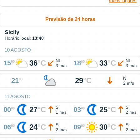
todos lugares
Previsão de 24 horas
Sicily
Horário local:
13:40
10 AGOSTO
NL
NL
36
°
C
33
°
C
15
18
00
00
3 m/s
3 m/s
N
29
°
C
21
00
2 m/s
11 AGOSTO
S
S
27
°
C
25
°
C
00
03
00
00
1 m/s
2 m/s
S
S
24
°
C
30
°
C
06
09
00
00
2 m/s
2 m/s