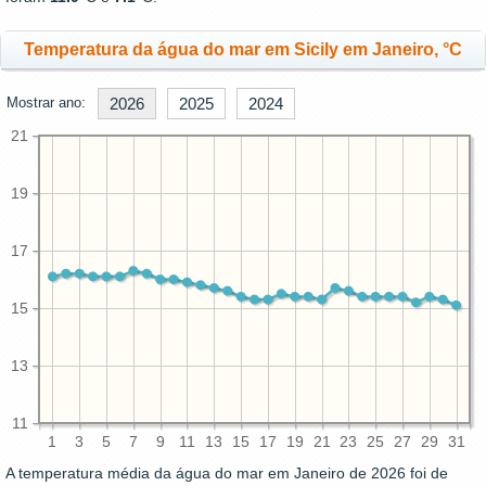
Temperatura da água do mar em Sicily em Janeiro, °C
Mostrar ano:
2026
2025
2024
21
19
17
15
13
11
1
3
5
7
9
11
13
15
17
19
21
23
25
27
29
31
A temperatura média da água do mar em Janeiro de 2026 foi de