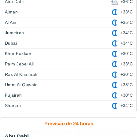
Abu Dabi
+36°C
Ajman
+33°C
Al Ain
+35°C
Jumeirah
+34°C
Dubai
+34°C
Khor Fakkan
+30°C
Palm Jebel Ali
+33°C
Ras Al Khaimah
+30°C
Umm Al Quwain
+33°C
Fujairah
+30°C
Sharjah
+34°C
Previsão de 24 horas
Abu Dabi