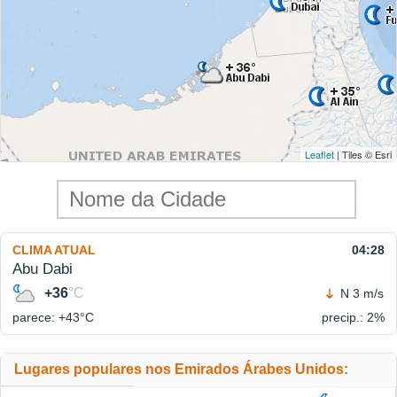
Leaflet
| Tiles © Esri
CLIMA ATUAL
04:28
Abu Dabi
+36
°C
N 3 m/s
parece: +43°
C
precip.: 2%
Lugares populares nos Emirados Árabes Unidos: