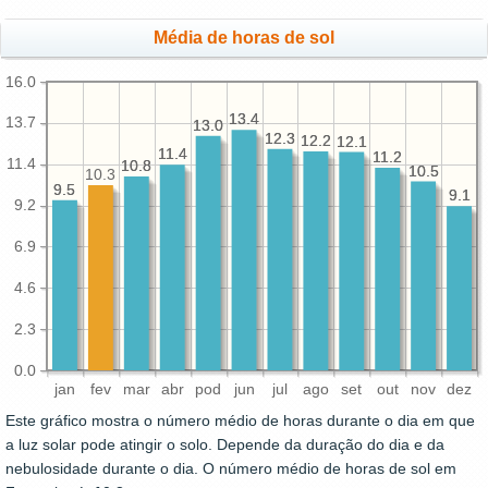
Média de horas de sol
16.0
13.4
13.4
13.7
13.0
13.0
12.3
12.3
12.2
12.2
12.1
12.1
11.4
11.4
11.2
11.2
11.4
10.8
10.8
10.5
10.5
10.3
9.5
9.5
9.1
9.1
9.2
6.9
4.6
2.3
0.0
jan
fev
mar
abr
pod
jun
jul
ago
set
out
nov
dez
Este gráfico mostra o número médio de horas durante o dia em que
a luz solar pode atingir o solo. Depende da duração do dia e da
nebulosidade durante o dia. O número médio de horas de sol em