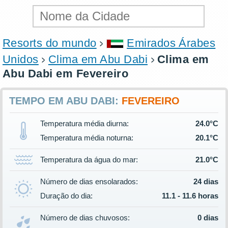
Resorts do mundo
Emirados Árabes
Unidos
Clima em Abu Dabi
Clima em
Abu Dabi em Fevereiro
TEMPO EM ABU DABI:
FEVEREIRO
Temperatura média diurna:
24.0°C
Temperatura média noturna:
20.1°C
Temperatura da água do mar:
21.0°C
Número de dias ensolarados:
24 dias
Duração do dia:
11.1 - 11.6 horas
Número de dias chuvosos:
0 dias