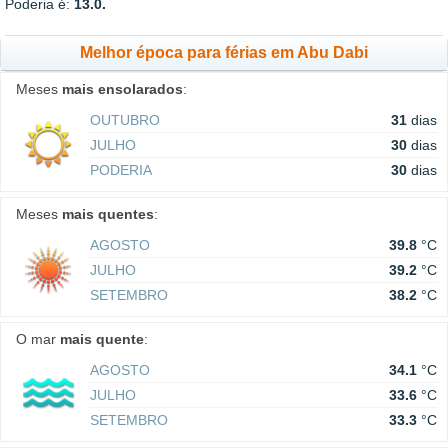
Poderia é:
13.0.
Melhor época para férias em Abu Dabi
Meses
mais ensolarados
:
OUTUBRO
31
dias
JULHO
30
dias
PODERIA
30
dias
Meses
mais quentes
:
AGOSTO
39.8
°C
JULHO
39.2
°C
SETEMBRO
38.2
°C
O mar
mais quente
:
AGOSTO
34.1
°C
JULHO
33.6
°C
SETEMBRO
33.3
°C