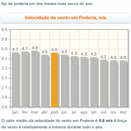
faz de poderia um dos meses mais secos do ano.
Velocidade do vento em Poderia, m/s
6.6
5.8
4.8
4.8
4.7
4.7
5.0
4.7
4.7
4.6
4.5
4.5
4.5
4.5
4.3
4.3
4.3
4.3
4.3
4.3
4.1
4.1
4.0
4.0
4.0
4.0
4.1
3.3
2.5
1.7
0.8
0.0
jan
fev
mar
abr
pod
jun
jul
ago
set
out
nov
dez
O valor médio da velocidade do vento em Poderia é
4.6 m/s
A força
do vento é relativamente a mesma durante todo o ano.