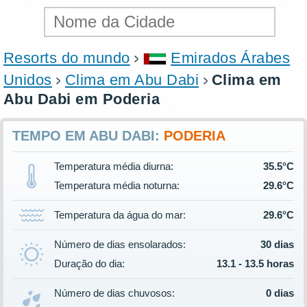
Resorts do mundo
Emirados Árabes
Unidos
Clima em Abu Dabi
Clima em
Abu Dabi em Poderia
TEMPO EM ABU DABI:
PODERIA
Temperatura média diurna:
35.5°C
Temperatura média noturna:
29.6°C
Temperatura da água do mar:
29.6°C
Número de dias ensolarados:
30 dias
Duração do dia:
13.1 - 13.5 horas
Número de dias chuvosos:
0 dias