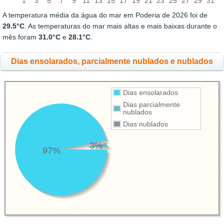
1
3
5
7
9
11
13
15
17
19
21
23
25
27
29
31
A temperatura média da água do mar em Poderia de 2026 foi de
29.5°C
. As temperaturas do mar mais altas e mais baixas durante o
mês foram
31.0°C
e
28.1°C
.
Dias ensolarados, parcialmente nublados e nublados
Dias ensolarados
Dias parcialmente
nublados
Dias nublados
3%
97%