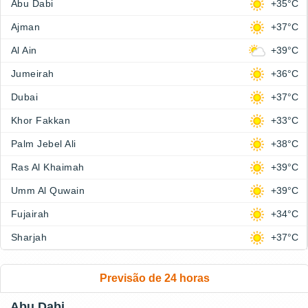
Abu Dabi
+35°C
Ajman
+37°C
Al Ain
+39°C
Jumeirah
+36°C
Dubai
+37°C
Khor Fakkan
+33°C
Palm Jebel Ali
+38°C
Ras Al Khaimah
+39°C
Umm Al Quwain
+39°C
Fujairah
+34°C
Sharjah
+37°C
Previsão de 24 horas
Abu Dabi