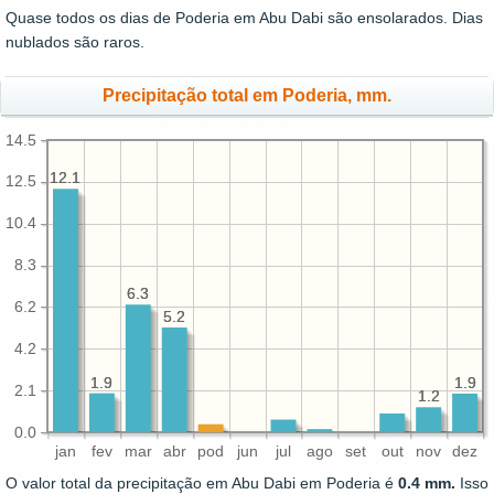
Quase todos os dias de Poderia em Abu Dabi são ensolarados. Dias
nublados são raros.
Precipitação total em Poderia, mm.
14.5
12.1
12.1
12.5
10.4
8.3
6.3
6.3
6.2
5.2
5.2
4.2
1.9
1.9
1.9
1.9
2.1
1.2
1.2
0.0
jan
fev
mar
abr
pod
jun
jul
ago
set
out
nov
dez
O valor total da precipitação em Abu Dabi em Poderia é
0.4 mm.
Isso