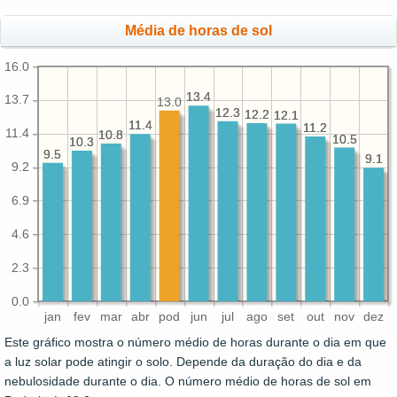
Média de horas de sol
16.0
13.4
13.4
13.7
13.0
12.3
12.3
12.2
12.2
12.1
12.1
11.4
11.4
11.2
11.2
11.4
10.8
10.8
10.5
10.5
10.3
10.3
9.5
9.5
9.1
9.1
9.2
6.9
4.6
2.3
0.0
jan
fev
mar
abr
pod
jun
jul
ago
set
out
nov
dez
Este gráfico mostra o número médio de horas durante o dia em que
a luz solar pode atingir o solo. Depende da duração do dia e da
nebulosidade durante o dia. O número médio de horas de sol em