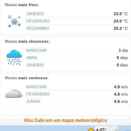
Meses
mais frios
:
JANEIRO
23.0
°C
FEVEREIRO
24.0
°C
DEZEMBRO
25.3
°C
Meses
mais chuvosos
:
MARCHAR
1
dia
ABRIL
0
dias
JANEIRO
0
dias
Meses
mais ventosos
:
MARCHAR
4.9
m/s
FEVEREIRO
4.8
m/s
JUNHO
4.8
m/s
Abu Dabi em um mapa meteorológico