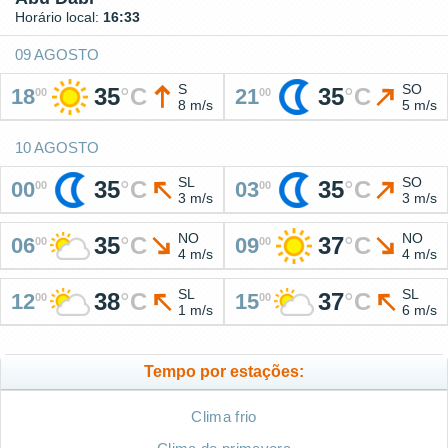
Horário local:
16:33
09 AGOSTO
S
SO
35
°
C
35
°
C
18
21
00
00
8 m/s
5 m/s
10 AGOSTO
SL
SO
35
°
C
35
°
C
00
03
00
00
3 m/s
3 m/s
NO
NO
35
°
C
37
°
C
06
09
00
00
4 m/s
4 m/s
SL
SL
38
°
C
37
°
C
12
15
00
00
1 m/s
6 m/s
Tempo por estações:
Clima frio