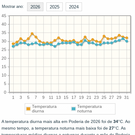
Mostrar ano:
2026
2025
2024
45
40
35
30
25
20
15
10
5
0
1
3
5
7
9
11
13
15
17
19
21
23
25
27
29
31
Temperatura
Temperatura
diurna
noturna
A temperatura diurna mais alta em Poderia de 2026 foi de
34
°C. Ao
mesmo tempo, a temperatura noturna mais baixa foi de
27
°C. As
temperaturas médias diurnas e noturnas durante o mês de Poderia