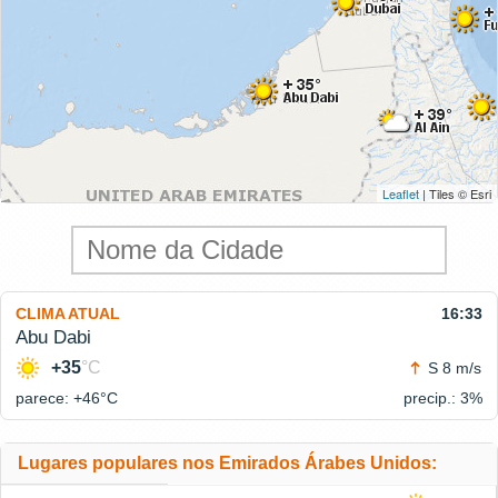
Leaflet
| Tiles © Esri
CLIMA ATUAL
16:33
Abu Dabi
+35
°C
S 8 m/s
parece: +46°
C
precip.: 3%
Lugares populares nos Emirados Árabes Unidos: