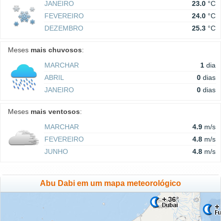
JANEIRO
23.0
°C
FEVEREIRO
24.0
°C
DEZEMBRO
25.3
°C
Meses
mais chuvosos
:
MARCHAR
1
dia
ABRIL
0
dias
JANEIRO
0
dias
Meses
mais ventosos
:
MARCHAR
4.9
m/s
FEVEREIRO
4.8
m/s
JUNHO
4.8
m/s
Abu Dabi em um mapa meteorológico