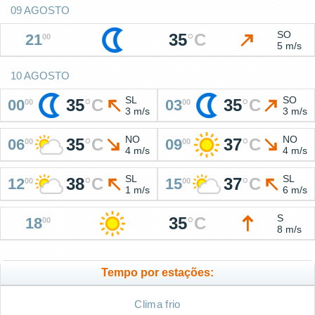
09 AGOSTO
SO
35
°
C
21
00
5 m/s
10 AGOSTO
SL
SO
35
°
C
35
°
C
00
03
00
00
3 m/s
3 m/s
NO
NO
35
°
C
37
°
C
06
09
00
00
4 m/s
4 m/s
SL
SL
38
°
C
37
°
C
12
15
00
00
1 m/s
6 m/s
S
35
°
C
18
00
8 m/s
Tempo por estações:
Clima frio