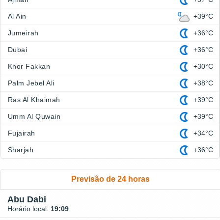
Al Ain
+39°C
Jumeirah
+36°C
Dubai
+36°C
Khor Fakkan
+30°C
Palm Jebel Ali
+38°C
Ras Al Khaimah
+39°C
Umm Al Quwain
+39°C
Fujairah
+34°C
Sharjah
+36°C
Previsão de 24 horas
Abu Dabi
Horário local:
19:09