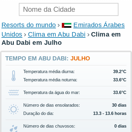
Resorts do mundo
Emirados Árabes
Unidos
Clima em Abu Dabi
Clima em
Abu Dabi em Julho
TEMPO EM ABU DABI:
JULHO
Temperatura média diurna:
39.2°C
Temperatura média noturna:
33.6°C
Temperatura da água do mar:
33.6°C
Número de dias ensolarados:
30 dias
Duração do dia:
13.3 - 13.6 horas
Número de dias chuvosos:
0 dias