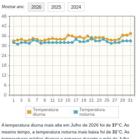
Mostrar ano:
2026
2025
2024
48
42
36
30
24
18
12
6
0
1
3
5
7
9
11
13
15
17
19
21
23
25
27
29
31
Temperatura
Temperatura
diurna
noturna
A temperatura diurna mais alta em Julho de 2026 foi de
37
°C. Ao
mesmo tempo, a temperatura noturna mais baixa foi de
31
°C. As
temperaturas médias diurnas e noturnas durante o mês de Julho