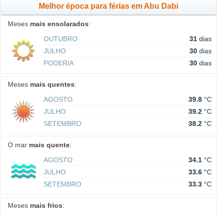
Melhor época para férias em Abu Dabi
Meses
mais ensolarados
:
OUTUBRO
31
dias
JULHO
30
dias
PODERIA
30
dias
Meses
mais quentes
:
AGOSTO
39.8
°C
JULHO
39.2
°C
SETEMBRO
38.2
°C
O mar
mais quente
:
AGOSTO
34.1
°C
JULHO
33.6
°C
SETEMBRO
33.3
°C
Meses
mais frios
: