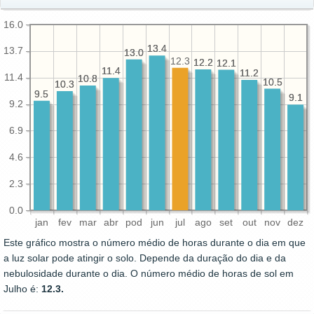
16.0
13.4
13.4
13.7
13.0
13.0
12.3
12.2
12.2
12.1
12.1
11.4
11.4
11.2
11.2
11.4
10.8
10.8
10.5
10.5
10.3
10.3
9.5
9.5
9.1
9.1
9.2
6.9
4.6
2.3
0.0
jan
fev
mar
abr
pod
jun
jul
ago
set
out
nov
dez
Este gráfico mostra o número médio de horas durante o dia em que
a luz solar pode atingir o solo. Depende da duração do dia e da
nebulosidade durante o dia. O número médio de horas de sol em
Julho é:
12.3.