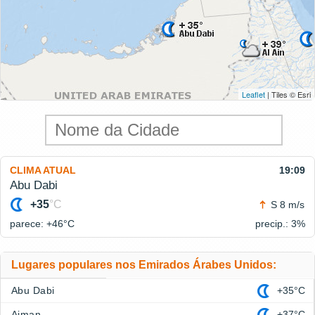
Leaflet
| Tiles © Esri
CLIMA ATUAL
19:09
Abu Dabi
+35
°C
S 8 m/s
parece: +46°
C
precip.: 3%
Lugares populares nos Emirados Árabes Unidos:
Abu Dabi
+35°C
Ajman
+37°C